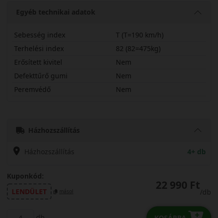
Egyéb technikai adatok
Sebesség index
T (T=190 km/h)
Terhelési index
82 (82=475kg)
Erősített kivitel
Nem
Defekttűrő gumi
Nem
Peremvédő
Nem
18560R14TQTRC5
Házhozszállítás
Házhozszállítás
4+ db
Kuponkód:
22 990 Ft
LENDÜLET
/db
másol
db
KOSÁRBA