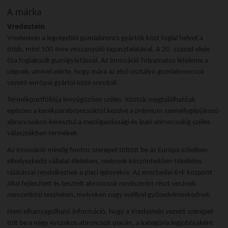
A márka
Vredestein
Vredestein a legrégebbi gumiabroncs gyártók közt foglal helyet a
több, mint 100 évre visszanyúló tapasztalatával. A 20. század eleje
óta foglakozik gumigyártással. Az innováció folyamatos lételeme a
cégnek, amivel elérte, hogy mára az első osztályú gumiabroncsok
vezető európai gyártói közé soroljak.
Termékportfóliója lenyűgözően széles. Köztük megtalálhatóak
egészen a kerékpárabroncsoktól kezdve a prémium személygépjármű-
abroncsokon keresztül a mezőgazdasági és ipari abroncsokig széles
választékban termékek.
Az innováció mindig fontos szerepet töltött be az Európa szívében
elhelyezkedő vállalat életében, melynek köszönhetően tökéletes
rálátással rendelkeznek a piaci igényekre. Az enschedei K+F központ
által fejlesztett és tesztelt abroncsok rendszerint részt vesznek
nemzetközi teszteken, melyeken nagy eséllyel győzedelmeskednek.
Nem elhanyagolható információ, hogy a Vredestein vezető szerepet
tölt be a négy évszakos abroncsok piacán, a kategória legjobbjaként