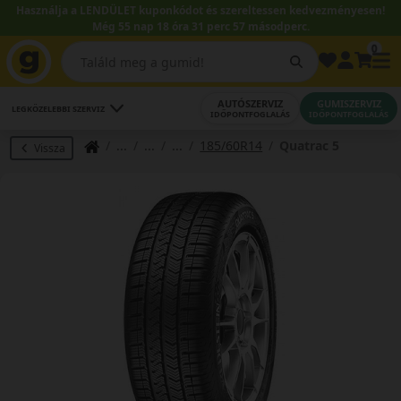
Használja a LENDÜLET kuponkódot és szereltessen kedvezményesen!
Még 55 nap 18 óra 31 perc 57 másodperc.
0
AUTÓSZERVIZ
GUMISZERVIZ
LEGKÖZELEBBI SZERVIZ
IDŐPONTFOGLALÁS
IDŐPONTFOGLALÁS
185/60R14
Quatrac 5
Vissza