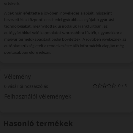
értékelik.
A cég már lefektette a jövőbeni növekedés alapjait, miszerint
bevezették a központi enschedei gyárukba a legújabb gyártási
technológiákat, megnyitották új irodájuk Frankfurtban, az
autógyártókkal való kapcsolatot szorosabbra fűzték, ugyanakkor a
magyar termelőkapacitást pedig bővítették. A jövőben igyekeznek az
autópiac szükségleteit a rendelkezésre álló információk alapján még
pontosabban előre jelezni.
Vélemény
0 / 5
0 vásárlói hozzászólás
Felhasználói vélemények
Hasonló termékek