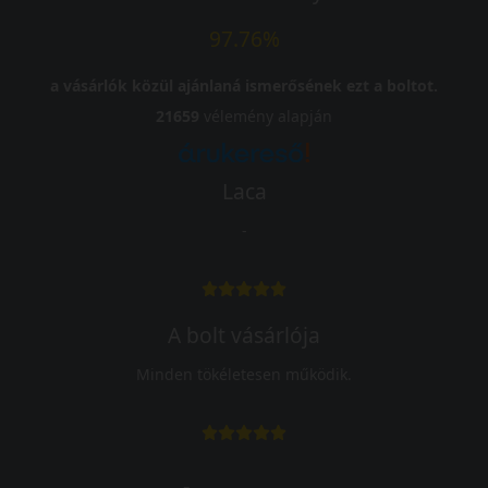
97.76%
a vásárlók közül ajánlaná ismerősének ezt a boltot.
21659
vélemény alapján
Laca
-
A bolt vásárlója
Minden tökéletesen működik.