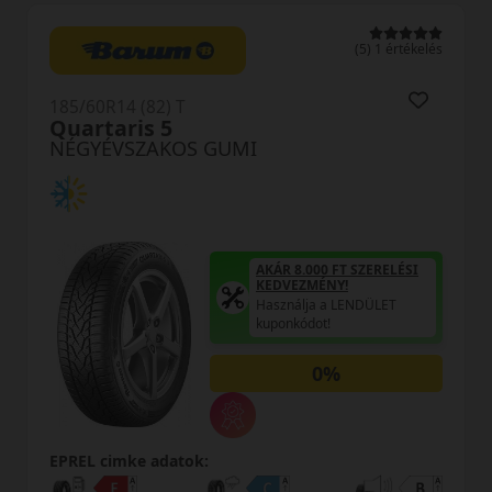
értékelés
(5) 1 érté
185/60R14 (82) T
N-Blue4S WH17
NÉGYÉVSZAKOS GUMI
LÉSI
T
AKÁR 8.000 FT SZERELÉS
KEDVEZMÉNY!
Használja a LENDÜLET
kuponkódot!
0%
EPREL cimke adatok: