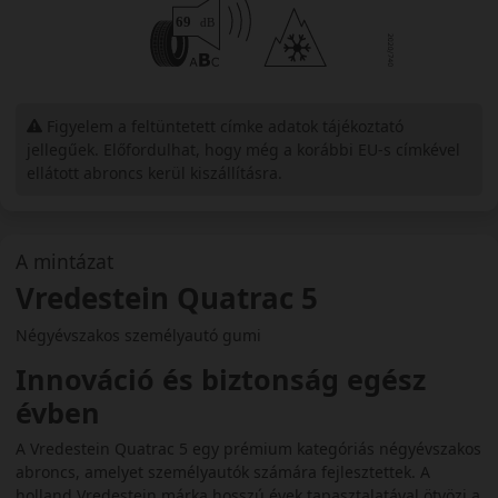
Figyelem a feltüntetett címke adatok tájékoztató
jellegűek. Előfordulhat, hogy még a korábbi EU-s címkével
ellátott abroncs kerül kiszállításra.
A mintázat
Vredestein Quatrac 5
Négyévszakos személyautó gumi
Innováció és biztonság egész
évben
A Vredestein Quatrac 5 egy prémium kategóriás négyévszakos
abroncs, amelyet személyautók számára fejlesztettek. A
holland Vredestein márka hosszú évek tapasztalatával ötvözi a