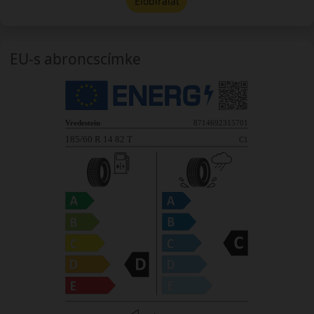
Előbírálat
EU-s abroncscímke