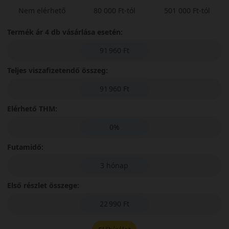
Nem elérhető
80 000 Ft-tól
501 000 Ft-tól
Termék ár 4 db vásárlása esetén:
91 960 Ft
Teljes viszafizetendő összeg:
91 960 Ft
Elérhető THM:
0%
Futamidő:
3 hónap
Első részlet összege:
22 990 Ft