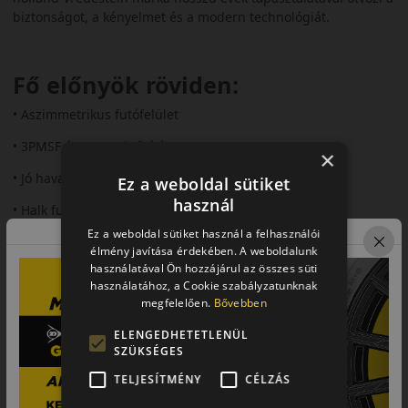
biztonságot, a kényelmet és a modern technológiát.
Fő előnyök röviden:
• Aszimmetrikus futófelület
• 3PMSF és M+S minősítés
×
• Jó havas és nedves tapadás
Ez a weboldal sütiket
használ
• Halk futás (~71 dB)
Ez a weboldal sütiket használ a felhasználói
• Prémium komfort
élmény javítása érdekében. A weboldalunk
használatával Ön hozzájárul az összes süti
Futófelület és tapadás
használatához, a Cookie szabályzatunknak
megfelelően.
Bővebben
Az aszimmetrikus futófelületi mintázat egyesíti a nyári és téli
gumik előnyeit. A belső rész lamellázása jobb havas tapadást
ELENGEDHETETLENÜL
biztosít, míg a külső rész stabilitást nyújt száraz és nedves
SZÜKSÉGES
úton is. A modern gumikeverék rövid fékutat és
TELJESÍTMÉNY
CÉLZÁS
kiegyensúlyozott teljesítményt kínál.