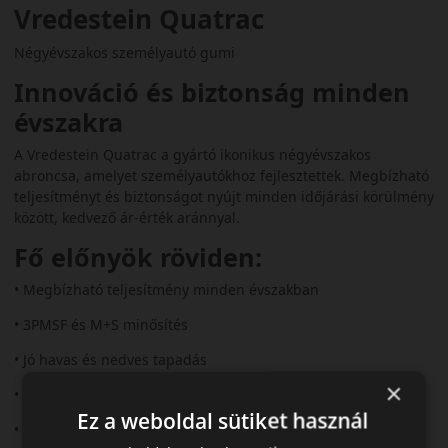
Vredestein Quatrac
Négyévszakos személyautó gumi
Innováció és biztonság minden
évszakra
A Vredestein Quatrac a gyártó ikonikus négyévszakos
abroncsa, amelyet személyautókhoz fejlesztettek. Megbízható
teljesítményt és biztonságot nyújt minden időjárási körülmény
között, kedvező ár‑érték aránnyal.
Fő előnyök röviden:
• Megbízható teljesítmény minden évszakban
• 3PMSF és M+S minősítés
• Jó havas és nedves tapadás
×
• Mérsékelt zajszint (~71–72 dB)
Ez a weboldal sütiket használ
• Kedvező ár‑érték arány