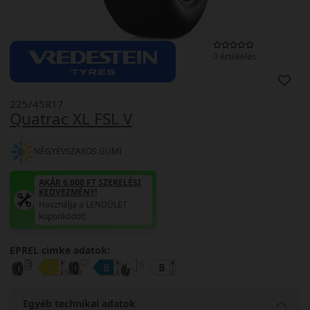
0 értékelés
225/45R17
Quatrac XL FSL V
NÉGYÉVSZAKOS GUMI
AKÁR 6.000 FT SZERELÉSI
KEDVEZMÉNY!
Használja a LENDÜLET
kuponkódot!
EPREL cimke adatok:
Egyéb technikai adatok