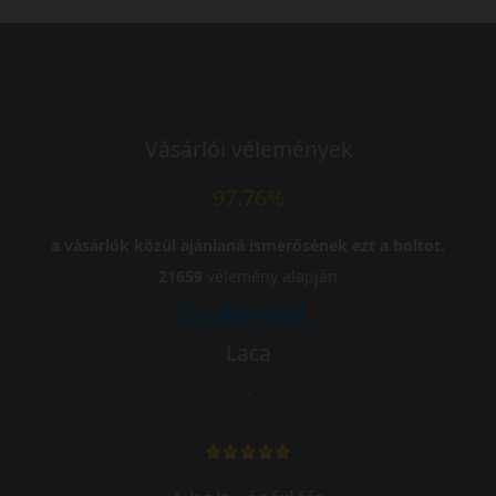
Vásárlói vélemények
97.76%
a vásárlók közül ajánlaná ismerősének ezt a boltot.
21659
vélemény alapján
Laca
-