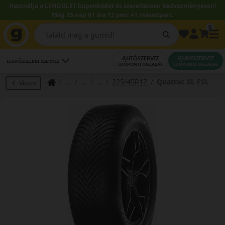
Használja a LENDÜLET kuponkódot és szereltessen kedvezményesen!
Még 55 nap 01 óra 13 perc 40 másodperc.
0
AUTÓSZERVIZ
GUMISZERVIZ
LEGKÖZELEBBI SZERVIZ
IDŐPONTFOGLALÁS
IDŐPONTFOGLALÁS
225/45R17
Quatrac XL FSL
Vissza