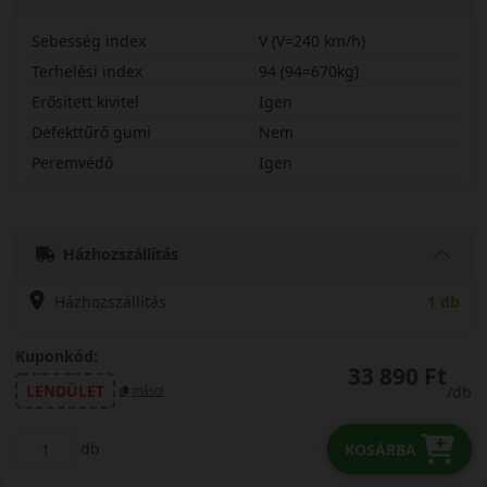
Sebesség index
V (V=240 km/h)
Terhelési index
94 (94=670kg)
Erősített kivitel
Igen
Defekttűrő gumi
Nem
Peremvédő
Igen
22545R17VQTRX
Házhozszállítás
Házhozszállítás
1 db
Kuponkód:
33 890 Ft
LENDÜLET
/db
másol
db
KOSÁRBA