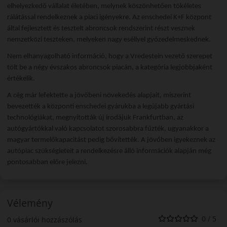
elhelyezkedő vállalat életében, melynek köszönhetően tökéletes
rálátással rendelkeznek a piaci igényekre. Az enschedei K+F központ
által fejlesztett és tesztelt abroncsok rendszerint részt vesznek
nemzetközi teszteken, melyeken nagy eséllyel győzedelmeskednek.
Nem elhanyagolható információ, hogy a Vredestein vezető szerepet
tölt be a négy évszakos abroncsok piacán, a kategória legjobbjaként
értékelik.
A cég már lefektette a jövőbeni növekedés alapjait, miszerint
bevezették a központi enschedei gyárukba a legújabb gyártási
technológiákat, megnyitották új irodájuk Frankfurtban, az
autógyártókkal való kapcsolatot szorosabbra fűzték, ugyanakkor a
magyar termelőkapacitást pedig bővítették. A jövőben igyekeznek az
autópiac szükségleteit a rendelkezésre álló információk alapján még
pontosabban előre jelezni.
Vélemény
0 / 5
0 vásárlói hozzászólás