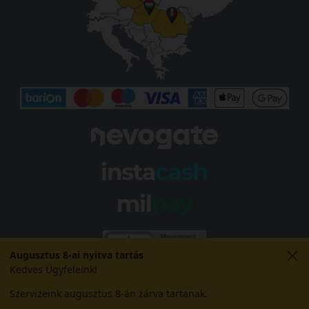
Augusztus 8-ai nyitva tartás
Kedves Ügyfeleink!
Szervizeink augusztus 8-án zárva tartanak.