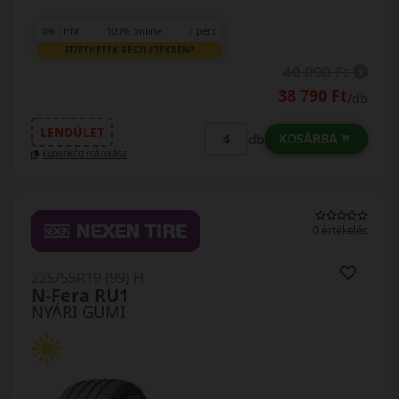
0% THM
100% online
7 perc
FIZETHETEK RÉSZLETEKBEN?
40 090 Ft
38 790 Ft
/db
LENDÜLET
KOSÁRBA
db
Kuponkód másolása
0 értékelés
225/55R19 (99) H
N-Fera RU1
NYÁRI GUMI