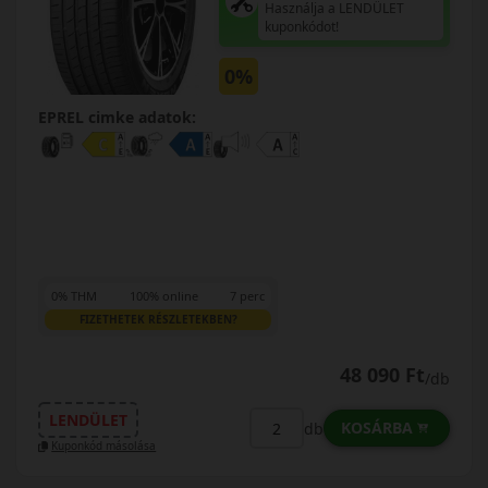
Használja a LENDÜLET
kuponkódot!
0%
EPREL cimke adatok:
0% THM
100% online
7 perc
FIZETHETEK RÉSZLETEKBEN?
48 090 Ft
/db
LENDÜLET
KOSÁRBA
db
Kuponkód másolása