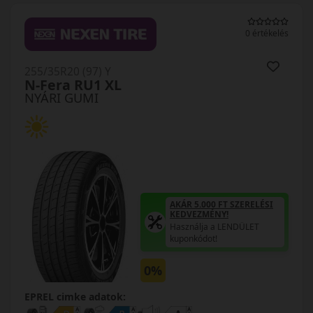
0 értékelés
255/35R20 (97) Y
N-Fera RU1 XL
NYÁRI GUMI
AKÁR 5.000 FT SZERELÉSI
KEDVEZMÉNY!
Használja a LENDÜLET
kuponkódot!
0%
EPREL cimke adatok: