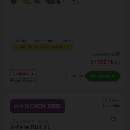
0% THM
100% online
7 perc
FIZETHETEK RÉSZLETEKBEN?
52 990 Ft
51 790 Ft
/db
LENDÜLET
KOSÁRBA
db
Kuponkód másolása
0 értékelés
275/45R20 (110) Y
N-Fera RU1 XL