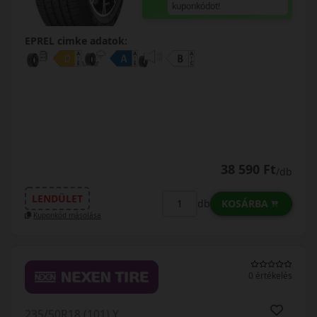
kuponkódot!
EPREL cimke adatok:
38 590 Ft
/db
LENDÜLET
KOSÁRBA
db
Kuponkód másolása
0 értékelés
235/50R18 (101) Y