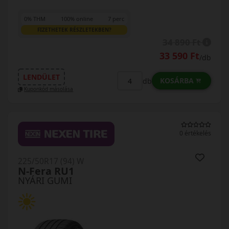
0% THM
100% online
7 perc
FIZETHETEK RÉSZLETEKBEN?
34 890 Ft
33 590 Ft
/db
LENDÜLET
KOSÁRBA
db
Kuponkód másolása
0 értékelés
225/50R17 (94) W
N-Fera RU1
NYÁRI GUMI