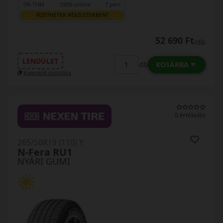
0% THM
100% online
7 perc
FIZETHETEK RÉSZLETEKBEN?
52 690 Ft
/db
LENDÜLET
KOSÁRBA
db
Kuponkód másolása
0 értékelés
265/50R19 (110) Y
N-Fera RU1
NYÁRI GUMI