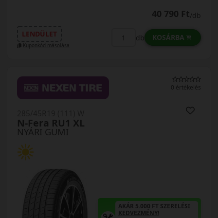
40 790 Ft
/db
LENDÜLET
KOSÁRBA
db
Kuponkód másolása
0 értékelés
285/45R19 (111) W
N-Fera RU1 XL
NYÁRI GUMI
AKÁR 5.000 FT SZERELÉSI
KEDVEZMÉNY!