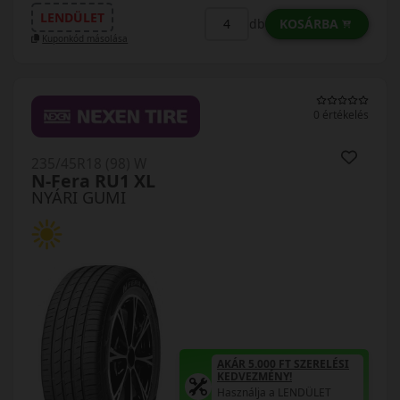
LENDÜLET
KOSÁRBA
db
Kuponkód másolása
0 értékelés
235/45R18 (98) W
N-Fera RU1 XL
NYÁRI GUMI
AKÁR 5.000 FT SZERELÉSI
KEDVEZMÉNY!
Használja a LENDÜLET