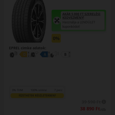
AKÁR 5.000 FT SZERELÉSI
KEDVEZMÉNY!
Használja a LENDÜLET
kuponkódot!
0%
EPREL cimke adatok:
0% THM
100% online
7 perc
FIZETHETEK RÉSZLETEKBEN?
39 590 Ft
38 890 Ft
/db