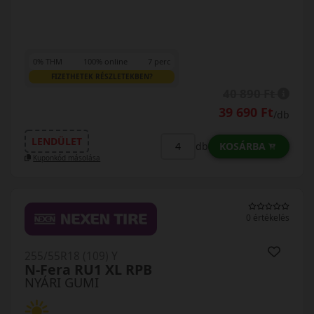
0% THM
100% online
7 perc
FIZETHETEK RÉSZLETEKBEN?
40 890 Ft
39 690 Ft
/db
LENDÜLET
KOSÁRBA
db
Kuponkód másolása
0 értékelés
255/55R18 (109) Y
N-Fera RU1 XL RPB
NYÁRI GUMI