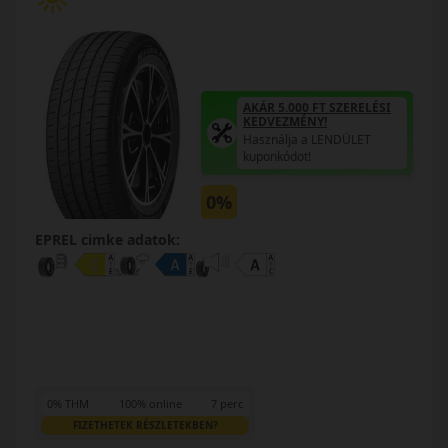
AKÁR 5.000 FT SZERELÉSI
KEDVEZMÉNY!
Használja a LENDÜLET
kuponkódot!
0%
EPREL cimke adatok:
0% THM
100% online
7 perc
FIZETHETEK RÉSZLETEKBEN?