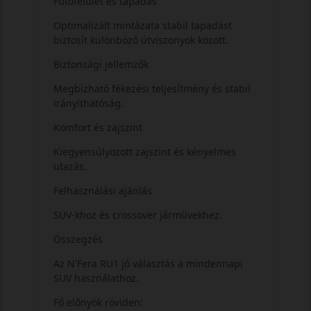
Futófelület és tapadás
Optimalizált mintázata stabil tapadást
biztosít különböző útviszonyok között.
Biztonsági jellemzők
Megbízható fékezési teljesítmény és stabil
irányíthatóság.
Komfort és zajszint
Kiegyensúlyozott zajszint és kényelmes
utazás.
Felhasználási ajánlás
SUV-khoz és crossover járművekhez.
Összegzés
Az N'Fera RU1 jó választás a mindennapi
SUV használathoz.
Fő előnyök röviden: