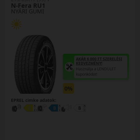
N-Fera RU1
NYÁRI GUMI
AKÁR 6.000 FT SZERELÉSI
KEDVEZMÉNY!
Használja a LENDÜLET
kuponkódot!
0%
EPREL cimke adatok: