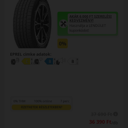
AKÁR 6.000 FT SZERELÉSI
KEDVEZMÉNY!
Használja a LENDÜLET
kuponkódot!
0%
EPREL cimke adatok:
0% THM
100% online
7 perc
FIZETHETEK RÉSZLETEKBEN?
37 690 Ft
36 390 Ft
/db