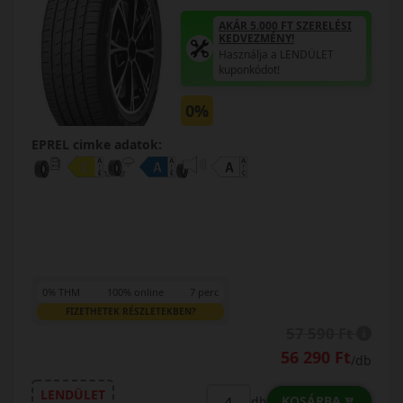
AKÁR 5.000 FT SZERELÉSI
KEDVEZMÉNY!
Használja a LENDÜLET
kuponkódot!
0%
EPREL cimke adatok:
0% THM
100% online
7 perc
FIZETHETEK RÉSZLETEKBEN?
57 590 Ft
56 290 Ft
/db
LENDÜLET
KOSÁRBA
db