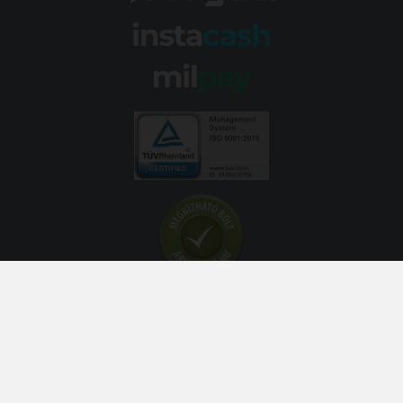
© 2026 Abroncs Kereskedőház Kft. | gumi.hu - Rendeléstől