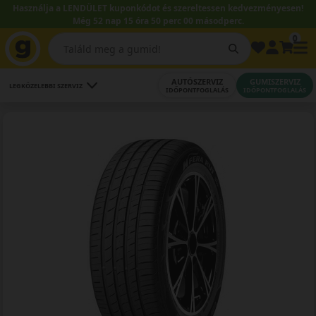
Használja a LENDÜLET kuponkódot és szereltessen kedvezményesen!
Még 52 nap 15 óra 49 perc 59 másodperc.
0
AUTÓSZERVIZ
GUMISZERVIZ
LEGKÖZELEBBI SZERVIZ
IDŐPONTFOGLALÁS
IDŐPONTFOGLALÁS