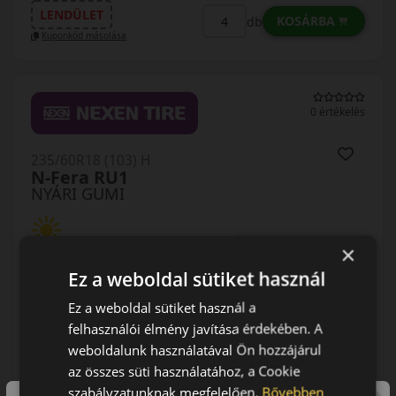
LENDÜLET
KOSÁRBA
db
Kuponkód másolása
0 értékelés
235/60R18 (103) H
N-Fera RU1
NYÁRI GUMI
×
Ez a weboldal sütiket használ
Ez a weboldal sütiket használ a
felhasználói élmény javítása érdekében. A
AKÁR 5.000 FT SZERELÉSI
KEDVEZMÉNY!
weboldalunk használatával Ön hozzájárul
Használja a LENDÜLET
az összes süti használatához, a Cookie
kuponkódot!
szabályzatunknak megfelelően.
Bővebben