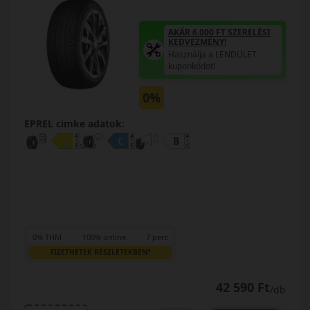
AKÁR 6.000 FT SZERELÉSI
KEDVEZMÉNY!
Használja a LENDÜLET
kuponkódot!
0%
EPREL cimke adatok:
0% THM
100% online
7 perc
FIZETHETEK RÉSZLETEKBEN?
42 590 Ft
/db