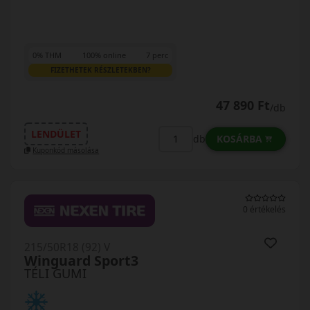
0% THM
100% online
7 perc
FIZETHETEK RÉSZLETEKBEN?
47 890 Ft
/db
LENDÜLET
KOSÁRBA
db
Kuponkód másolása
0 értékelés
215/50R18 (92) V
Winguard Sport3
TÉLI GUMI