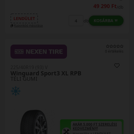
49 290 Ft
/db
LENDÜLET
KOSÁRBA
db
Kuponkód másolása
0 értékelés
225/40R19 (93) V
Winguard Sport3 XL RPB
TÉLI GUMI
AKÁR 5.000 FT SZERELÉSI
KEDVEZMÉNY!
Használja a LENDÜLET