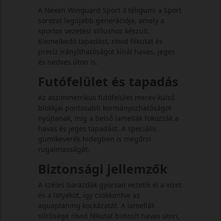
A Nexen Winguard Sport 3 téligumi a Sport
sorozat legújabb generációja, amely a
sportos vezetési stílushoz készült.
Kiemelkedő tapadást, rövid fékutat és
precíz irányíthatóságot kínál havas, jeges
és nedves úton is.
Futófelület és tapadás
Az aszimmetrikus futófelület merev külső
blokkjai pontosabb kormányozhatóságot
nyújtanak, míg a belső lamellák fokozzák a
havas és jeges tapadást. A speciális
gumikeverék hidegben is megőrzi
rugalmasságát.
Biztonsági jellemzők
A széles barázdák gyorsan vezetik el a vizet
és a latyakot, így csökkentve az
aquaplaning kockázatát. A lamellák
sűrűsége rövid fékutat biztosít havas úton,