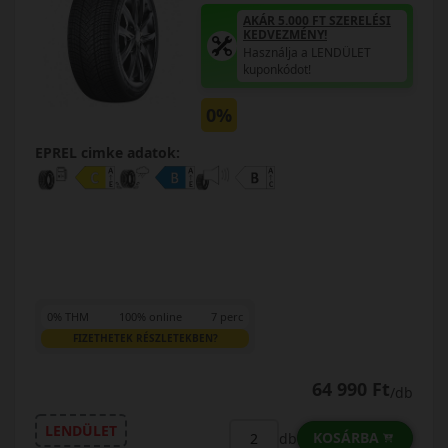
AKÁR 5.000 FT SZERELÉSI
KEDVEZMÉNY!
Használja a LENDÜLET
kuponkódot!
0%
EPREL cimke adatok:
0% THM
100% online
7 perc
FIZETHETEK RÉSZLETEKBEN?
64 990 Ft
/db
LENDÜLET
KOSÁRBA
db