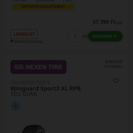
0% THM
100% online
7 perc
FIZETHETEK RÉSZLETEKBEN?
57 390 Ft
/db
LENDÜLET
KOSÁRBA
db
Kuponkód másolása
0 értékelés
245/45R20 (103) V
Winguard Sport3 XL RPB
TÉLI GUMI