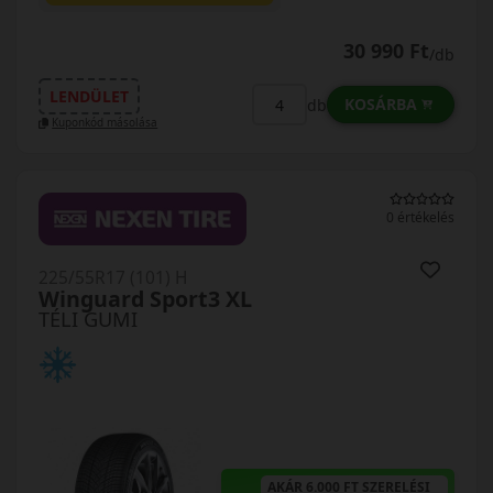
30 990 Ft
/db
LENDÜLET
KOSÁRBA
db
Kuponkód másolása
0 értékelés
225/55R17 (101) H
Winguard Sport3 XL
TÉLI GUMI
AKÁR 6.000 FT SZERELÉSI