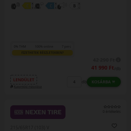
0% THM
100% online
7 perc
FIZETHETEK RÉSZLETEKBEN?
42 290 Ft
41 990 Ft
/db
LENDÜLET
KOSÁRBA
db
Kuponkód másolása
0 értékelés
215/65R17 (103) V