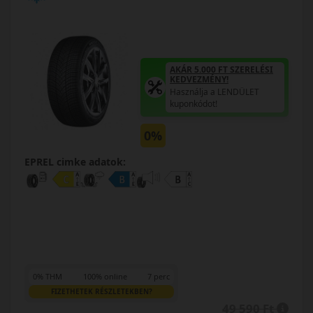
AKÁR 5.000 FT SZERELÉSI
KEDVEZMÉNY!
Használja a LENDÜLET
kuponkódot!
0%
EPREL cimke adatok:
0% THM
100% online
7 perc
FIZETHETEK RÉSZLETEKBEN?
49 590 Ft