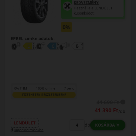
KEDVEZMÉNY!
Használja a LENDÜLET
kuponkódot!
0%
EPREL cimke adatok:
0% THM
100% online
7 perc
FIZETHETEK RÉSZLETEKBEN?
41 690 Ft
41 390 Ft
/db
LENDÜLET
KOSÁRBA
db
Kuponkód másolása