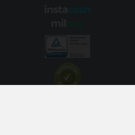
© 2026 Abroncs Kereskedőház Kft. | gumi.hu - Rendeléstől
szerelésig™