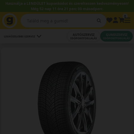
Használja a LENDÜLET kuponkódot és szereltessen kedvezményesen!
Még 52 nap 11 óra 20 perc 58 másodperc.
0
AUTÓSZERVIZ
GUMISZERVIZ
LEGKÖZELEBBI SZERVIZ
IDŐPONTFOGLALÁS
IDŐPONTFOGLALÁS