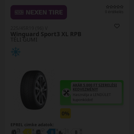
0 értékelés
225/45R19 (96) V
Winguard Sport3 XL RPB
TÉLI GUMI
AKÁR 5.000 FT SZERELÉSI
KEDVEZMÉNY!
Használja a LENDÜLET
kuponkódot!
0%
EPREL cimke adatok: