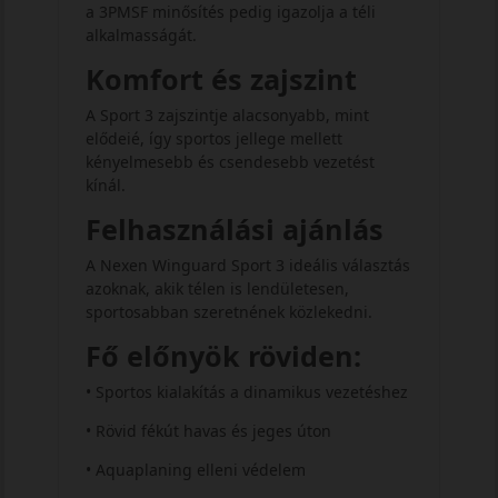
a 3PMSF minősítés pedig igazolja a téli
alkalmasságát.
Komfort és zajszint
A Sport 3 zajszintje alacsonyabb, mint
elődeié, így sportos jellege mellett
kényelmesebb és csendesebb vezetést
kínál.
Felhasználási ajánlás
A Nexen Winguard Sport 3 ideális választás
azoknak, akik télen is lendületesen,
sportosabban szeretnének közlekedni.
Fő előnyök röviden:
• Sportos kialakítás a dinamikus vezetéshez
• Rövid fékút havas és jeges úton
• Aquaplaning elleni védelem