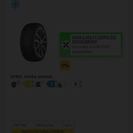
AKÁR 6.000 FT SZERELÉSI
KEDVEZMÉNY!
Használja a LENDÜLET
kuponkódot!
0%
EPREL cimke adatok:
0% THM
100% online
7 perc
FIZETHETEK RÉSZLETEKBEN?