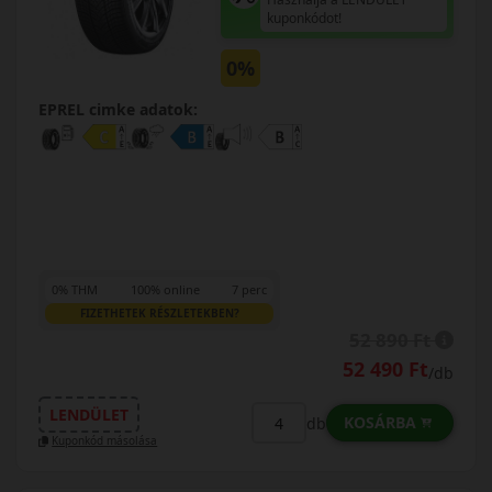
kuponkódot!
0%
EPREL cimke adatok:
0% THM
100% online
7 perc
FIZETHETEK RÉSZLETEKBEN?
52 890 Ft
52 490 Ft
/db
LENDÜLET
KOSÁRBA
db
Kuponkód másolása