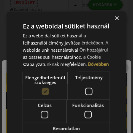
LENDÜLET
KOSÁRBA
db
Kuponkód másolása
×
Ez a weboldal sütiket használ
Ez a weboldal sütiket használ a
0 értékelés
felhasználói élmény javítása érdekében. A
weboldalunk használatával Ön hozzájárul
205/60R17 (93) H
Winguard Sport3
az összes süti használatához, a Cookie
TÉLI GUMI
szabályzatunknak megfelelően.
Bővebben
Elengedhetetlenül
Teljesítmény
szükséges
Célzás
Funkcionalitás
AKÁR 6.000 FT SZERELÉSI
KEDVEZMÉNY!
Használja a LENDÜLET
kuponkódot!
Besorolatlan