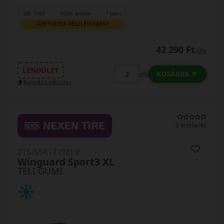
0% THM
100% online
7 perc
FIZETHETEK RÉSZLETEKBEN?
42 290 Ft
/db
LENDÜLET
KOSÁRBA
db
Kuponkód másolása
0 értékelés
215/55R17 (98) V
Winguard Sport3 XL
TÉLI GUMI