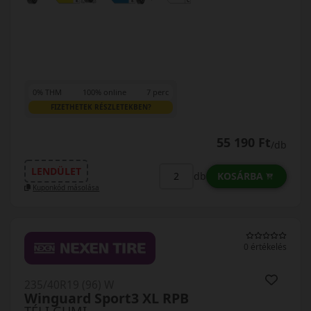
0% THM
100% online
7 perc
FIZETHETEK RÉSZLETEKBEN?
55 190 Ft
/db
LENDÜLET
KOSÁRBA
db
Kuponkód másolása
0 értékelés
235/40R19 (96) W
Winguard Sport3 XL RPB
TÉLI GUMI