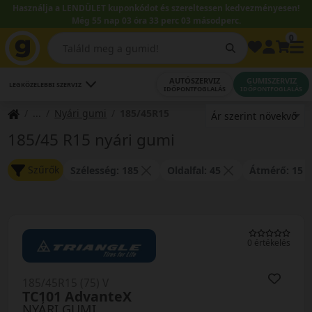
Használja a LENDÜLET kuponkódot és szereltessen kedvezményesen!
Még 55 nap 03 óra 33 perc 03 másodperc.
0
AUTÓSZERVIZ
GUMISZERVIZ
LEGKÖZELEBBI SZERVIZ
IDŐPONTFOGLALÁS
IDŐPONTFOGLALÁS
Nyári gumi
185/45R15
185/45 R15 nyári gumi
Szűrők
Szélesség: 185
Oldalfal: 45
Átmérő: 15
0 értékelés
185/45R15 (75) V
TC101 AdvanteX
NYÁRI GUMI