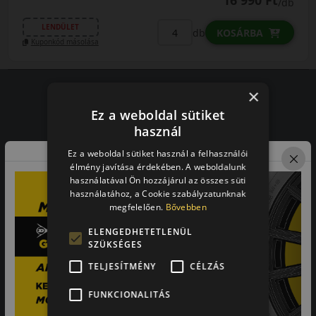
16 990 Ft
/db
LENDÜLET
db
KOSÁRBA
Kuponkód másolása
×
Ez a weboldal sütiket
Vásárlói vélemények
használ
97.76%
Ez a weboldal sütiket használ a felhasználói
élmény javítása érdekében. A weboldalunk
használatával Ön hozzájárul az összes süti
a vásárlók közül ajánlaná ismerősének ezt a boltot.
használatához, a Cookie szabályzatunknak
21659
vélemény alapján
megfelelően.
Bővebben
ELENGEDHETETLENÜL
SZÜKSÉGES
Laca
TELJESÍTMÉNY
CÉLZÁS
-
FUNKCIONALITÁS