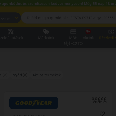
kuponkódot és szereltessen kedvezményesen! Még 55 nap 18 óra
pest, Fehérvári út
zolgáltatások
Márkáink
MBH
Akciók
Részletfi
tájékoztató
1
Nyári
Akciós termékek
0 értékelés