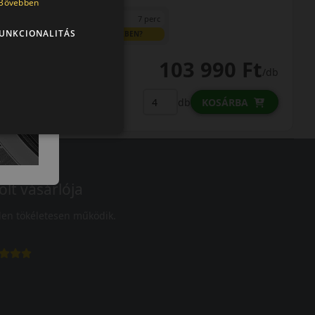
Bővebben
0% THM
100% online
7 perc
UNKCIONALITÁS
FIZETHETEK RÉSZLETEKBEN?
103 990 Ft
/db
LENDÜLET
db
KOSÁRBA
Kuponkód másolása
olt vásárlója
en tökéletesen működik.