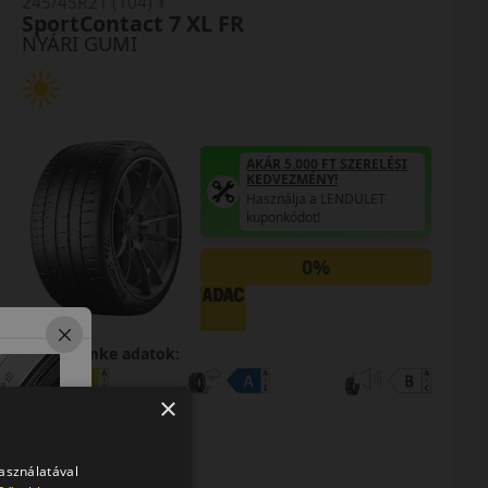
245/45R21 (104) Y
SportContact 7 XL FR
NYÁRI GUMI
AKÁR 5.000 FT SZERELÉSI
KEDVEZMÉNY!
Használja a LENDÜLET
kuponkódot!
0%
EPREL cimke adatok:
×
használatával