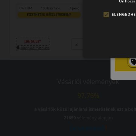
Ön hozzáj
0% THM
100% online
7 perc
ELENGEDHE
FIZETHETEK RÉSZLETEKBEN?
47 290 Ft
/db
LENDÜLET
db
KOSÁRBA
Kuponkód másolása
Vásárlói vélemények
97.76%
a vásárlók közül ajánlaná ismerősének ezt a bolt
21659
vélemény alapján