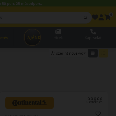
 50 perc 25 másodperc.
0
AJÁNDÉKUTALVÁNY
zetés
Hírek
Kapcsolat
0 értékelés