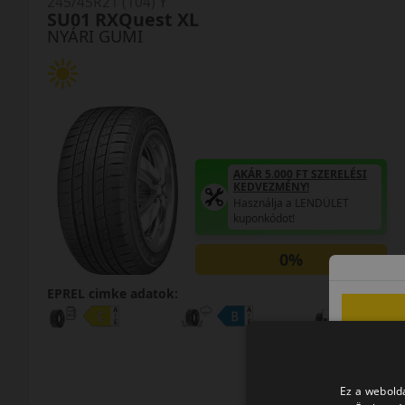
245/45R21 (104) Y
SU01 RXQuest XL
NYÁRI GUMI
AKÁR 5.000 FT SZERELÉSI
KEDVEZMÉNY!
Használja a LENDÜLET
kuponkódot!
0%
EPREL cimke adatok:
Ez a webolda