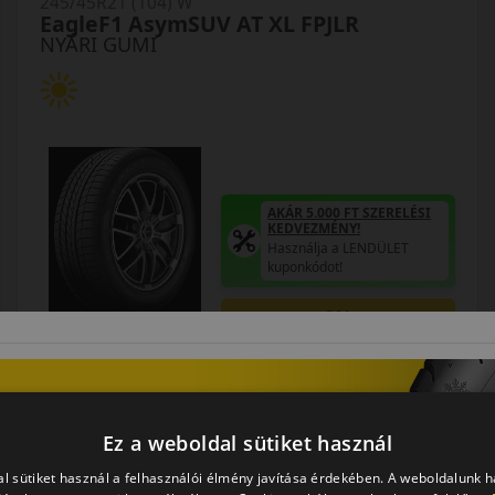
245/45R21 (104) W
EagleF1 AsymSUV AT XL FPJLR
NYÁRI GUMI
AKÁR 5.000 FT SZERELÉSI
KEDVEZMÉNY!
Használja a LENDÜLET
kuponkódot!
0%
EPREL cimke adatok:
Ez a weboldal sütiket használ
l sütiket használ a felhasználói élmény javítása érdekében. A weboldalunk 