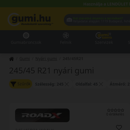
Használja a LENDÜLET 
Hol szeretné átvenni a termékeit?
Helyadatai alapján:
1119 Buda
Gumiabroncsok
Felnik
Szervizek
S
Gumi
Nyári gumi
245/45R21
245/45 R21 nyári gumi
Szűrők
Szélesség: 245
Oldalfal: 45
Átmérő: 2
0 értékelés