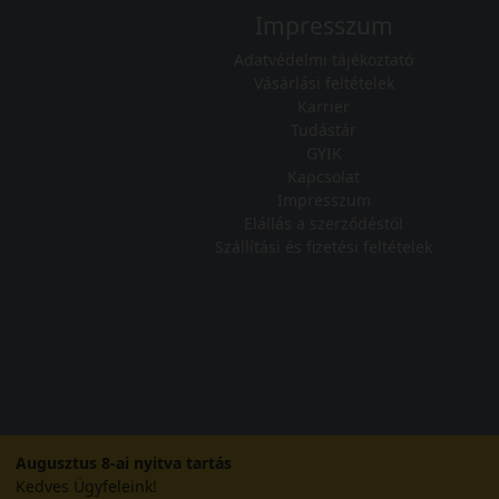
Impresszum
Adatvédelmi tájékoztató
Vásárlási feltételek
Karrier
Tudástár
GYIK
Kapcsolat
Impresszum
Elállás a szerződéstől
Szállítási és fizetési feltételek
Augusztus 8-ai nyitva tartás
Kedves Ügyfeleink!