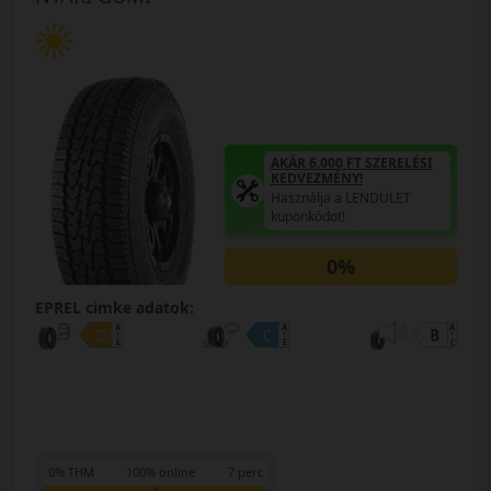
AKÁR 6.000 FT SZERELÉSI
KEDVEZMÉNY!
Használja a LENDÜLET
kuponkódot!
0%
EPREL cimke adatok:
0% THM
100% online
7 perc