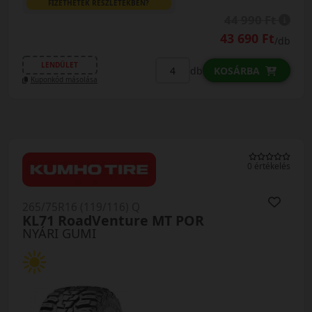
FIZETHETEK RÉSZLETEKBEN?
44 990 Ft
43 690 Ft
/db
LENDÜLET
db
KOSÁRBA
Kuponkód másolása
0 értékelés
265/75R16 (119/116) Q
KL71 RoadVenture MT POR
NYÁRI GUMI