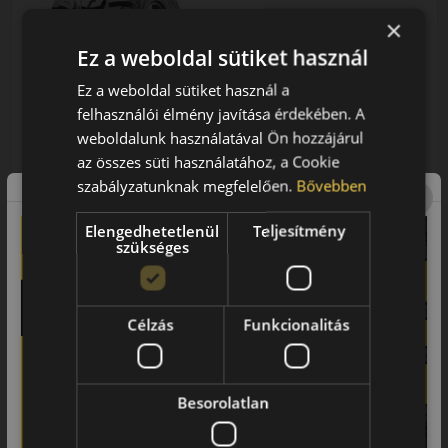
×
AKÁR 6.000 FT SZERELÉSI
Ez a weboldal sütiket használ
KEDVEZMÉNY!
Használja a LENDÜLET
Ez a weboldal sütiket használ a
kuponkódot!
felhasználói élmény javítása érdekében. A
0%
weboldalunk használatával Ön hozzájárul
az összes süti használatához, a Cookie
EPREL cimke adatok:
szabályzatunknak megfelelően.
Bővebben
Elengedhetetlenül
Teljesítmény
szükséges
0% THM
100% online
7 perc
Célzás
Funkcionalitás
FIZETHETEK RÉSZLETEKBEN?
60 890 Ft
59 690 Ft
/db
Besorolatlan
LENDÜLET
db
KOSÁRBA