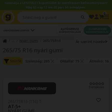
Használja a LENDÜLET kuponkódot és szereltessen kedvezményesen!
Még 53 nap 17 óra 05 perc 50 másodperc.
0
AUTÓSZERVIZ
GUMISZERVIZ
LEGKÖZELEBBI SZERVIZ
IDŐPONTFOGLALÁS
IDŐPONTFOGLALÁS
Nyári gumi
265/75R16
265/75 R16 nyári gumi
Szűrők
Szélesség: 265
Oldalfal: 75
Átmérő: 16
0 értékelés
265/75R16 (116) T
AT-5+
NYÁRI GUMI