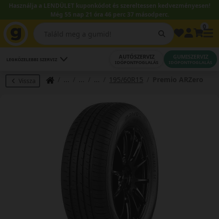
Használja a LENDÜLET kuponkódot és szereltessen kedvezményesen!
Még 55 nap 21 óra 46 perc 36 másodperc.
0
AUTÓSZERVIZ
GUMISZERVIZ
LEGKÖZELEBBI SZERVIZ
IDŐPONTFOGLALÁS
IDŐPONTFOGLALÁS
195/60R15
Premio ARZero
Vissza