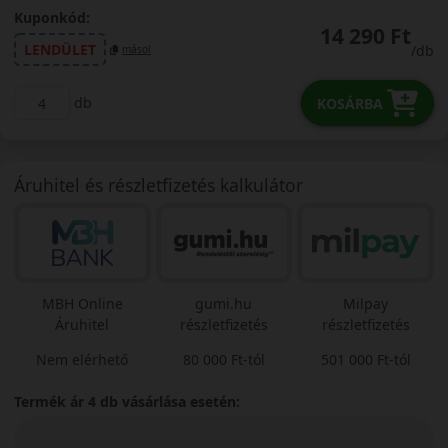
Kuponkód:
14 290 Ft
LENDÜLET
/db
másol
db
KOSÁRBA
Áruhitel és részletfizetés kalkulátor
MBH Online
gumi.hu
Milpay
Áruhitel
részletfizetés
részletfizetés
Nem elérhető
80 000 Ft-tól
501 000 Ft-tól
Termék ár 4 db vásárlása esetén: