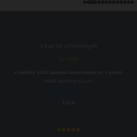
Vásárlói vélemények
97.76%
a vásárlók közül ajánlaná ismerősének ezt a boltot.
21659
vélemény alapján
Laca
-