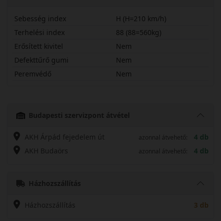
Sebesség index
H (H=210 km/h)
Terhelési index
88 (88=560kg)
Erősített kivitel
Nem
Defekttűrő gumi
Nem
Peremvédő
Nem
19560R15HPARZ
Budapesti szervizpont átvétel
AKH Árpád fejedelem út
4 db
azonnal átvehető:
AKH Budaörs
4 db
azonnal átvehető:
Házhozszállítás
Házhozszállítás
3 db