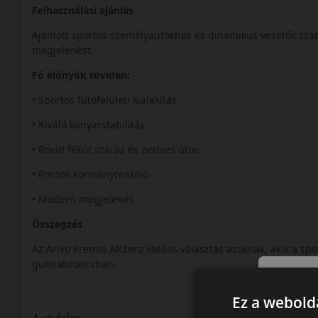
Felhasználási ajánlás
Ajánlott sportos személyautókhoz és dinamikus vezetők számá
megjelenést.
Fő előnyök röviden:
• Sportos futófelületi kialakítás
• Kiváló kanyarstabilitás
• Rövid fékút száraz és nedves úton
• Pontos kormányreakció
• Modern megjelenés
Összegzés
Az Arivo Premio ARZero ideális választás azoknak, akik a spo
gumiabroncsban.
Ez a webolda