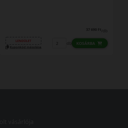
37 690 Ft
/db
LENDÜLET
db
KOSÁRBA
Kuponkód másolása
olt vásárlója