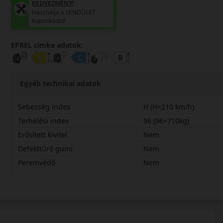
KEDVEZMÉNY!
Használja a LENDÜLET
kuponkódot!
EPREL cimke adatok:
Egyéb technikai adatok
Sebesség index
H (H=210 km/h)
Terhelési index
96 (96=710kg)
Erősített kivitel
Nem
Defekttűrő gumi
Nem
Peremvédő
Nem
21565R15HPARZ