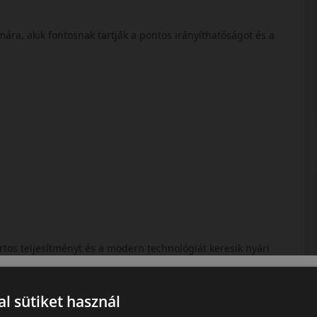
ra, akik fontosnak tartják a pontos irányíthatóságot és a
rtos teljesítményt és a modern technológiát keresik nyári
l sütiket használ