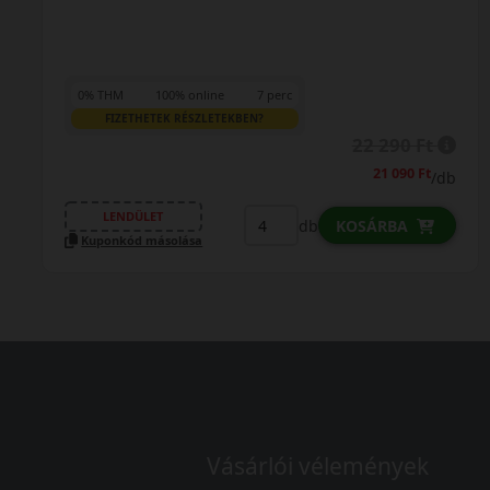
0% THM
100% online
7 perc
FIZETHETEK RÉSZLETEKBEN?
22 290 Ft
21 090 Ft
/db
LENDÜLET
db
KOSÁRBA
Kuponkód másolása
Vásárlói vélemények