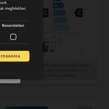
lunk
nak megfelelően.
Besorolatlan
ELFOGADÁSA
Figyelem a feltüntetett címke adatok tájékoztató
jellegűek. Előfordulhat, hogy még a korábbi EU-s
címkével ellátott abroncs kerül kiszállításra.