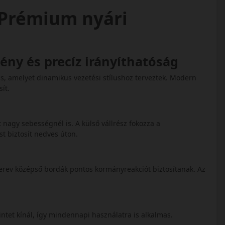
 Prémium nyári
ény és precíz irányíthatóság
s, amelyet dinamikus vezetési stílushoz terveztek. Modern
sít.
t nagy sebességnél is. A külső vállrész fokozza a
st biztosít nedves úton.
erev középső bordák pontos kormányreakciót biztosítanak. Az
intet kínál, így mindennapi használatra is alkalmas.