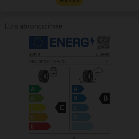
Előbírálat
EU-s abroncscímke