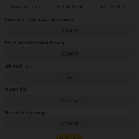
Nem elérhető
80 000 Ft-tól
501 000 Ft-tól
Termék ár 4 db vásárlása esetén:
99 160 Ft
Teljes viszafizetendő összeg:
99 160 Ft
Elérhető THM:
0%
Futamidő:
3 hónap
Első részlet összege:
24 790 Ft