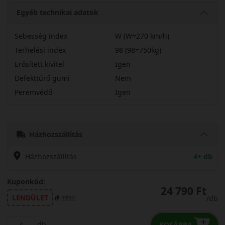
Egyéb technikai adatok
Sebesség index
W (W=270 km/h)
Terhelési index
98 (98=750kg)
Erősített kivitel
Igen
Defekttűrő gumi
Nem
Peremvédő
Igen
24540R19WUARZ5X
Házhozszállítás
Házhozszállítás
4+ db
Kuponkód:
24 790 Ft
LENDÜLET
/db
másol
db
KOSÁRBA