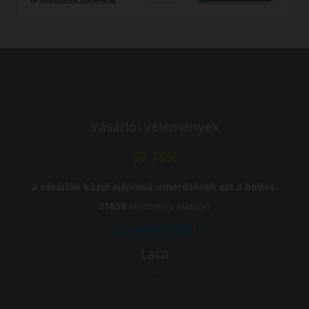
Vásárlói vélemények
97.76%
a vásárlók közül ajánlaná ismerősének ezt a boltot.
21659
vélemény alapján
Laca
-