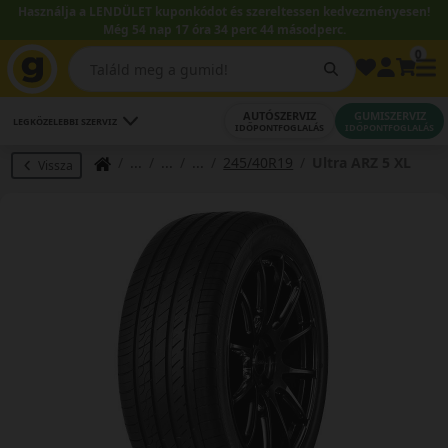
Használja a LENDÜLET kuponkódot és szereltessen kedvezményesen!
Még 54 nap 17 óra 34 perc 43 másodperc.
0
AUTÓSZERVIZ
GUMISZERVIZ
LEGKÖZELEBBI SZERVIZ
IDŐPONTFOGLALÁS
IDŐPONTFOGLALÁS
245/40R19
Ultra ARZ 5 XL
Vissza