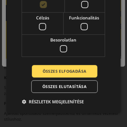
Futófelület és tapadás
Célzás
Funkcionalitás
Az aszimmetrikus futófelületi kialakítás kiváló tapadást biztosít
nagyobb sebességnél is. A külső vállrész javítja a
kanyarstabilitást, míg a belső barázdák hatékony vízelvezetést
biztosítanak.
Besorolatlan
Biztonsági jellemzők
A merev középső bordák pontos kormányzást és stabil
fékezést eredményeznek. Az abroncs jól viselkedik intenzív
használat során is.
ÖSSZES ELFOGADÁSA
Komfort és zajszint
ÖSSZES ELUTASÍTÁSA
Sportos kialakítása ellenére az Ultra ARZ 5 kiegyensúlyozott
zajszintet és megfelelő komfortot nyújt.
RÉSZLETEK MEGJELENÍTÉSE
Felhasználási ajánlás
Ajánlott sportosabb személyautókhoz és dinamikus vezetési
stílushoz.