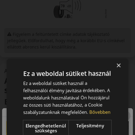
Figyelem a feltüntetett címke adatok tájékoztató
jellegűek. Előfordulhat, hogy még a korábbi EU-s címkével
ellátott abroncs kerül kiszállításra.
×
A mintázat
Ez a weboldal sütiket használ
Arivo Ultra ARZ 5 – Nyári
Ez a weboldal sütiket használ a
személyautó gumi
felhasználói élmény javítása érdekében. A
weboldalunk használatával Ön hozzájárul
Bevezető – Sportos karakter és
az összes süti használatához, a Cookie
precíz irányíthatóság
szabályzatunknak megfelelően.
Bővebben
Az
Arivo Ultra ARZ 5
egy sportos hangolású nyári
Elengedhetetlenül
Teljesítmény
gumiabroncs, amely a dinamikus vezetési élményt és a pontos
szükséges
irányíthatóságot helyezi előtérbe.