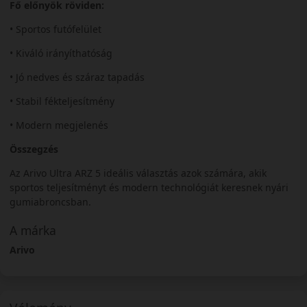
Fő előnyök röviden:
• Sportos futófelület
• Kiváló irányíthatóság
• Jó nedves és száraz tapadás
• Stabil fékteljesítmény
• Modern megjelenés
Összegzés
Az Arivo Ultra ARZ 5 ideális választás azok számára, akik
sportos teljesítményt és modern technológiát keresnek nyári
gumiabroncsban.
A márka
Arivo