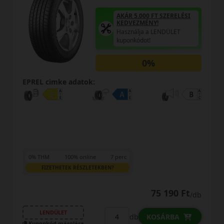
AKÁR 5.000 FT SZERELÉSI
KEDVEZMÉNY!
Használja a LENDÜLET
kuponkódot!
0%
EPREL cimke adatok:
0% THM
100% online
7 perc
FIZETHETEK RÉSZLETEKBEN?
75 190 Ft
/db
LENDÜLET
db
KOSÁRBA
Kuponkód másolása