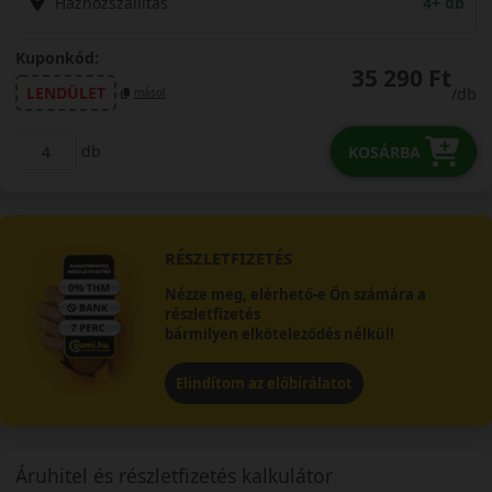
Házhozszállítás
4+ db
Kuponkód:
35 290 Ft
LENDÜLET
/db
másol
db
KOSÁRBA
RÉSZLETFIZETÉS
Nézze meg, elérhető-e Ön számára a
részletfizetés
bármilyen elköteleződés nélkül!
Elindítom az előbírálatot
Áruhitel és részletfizetés kalkulátor