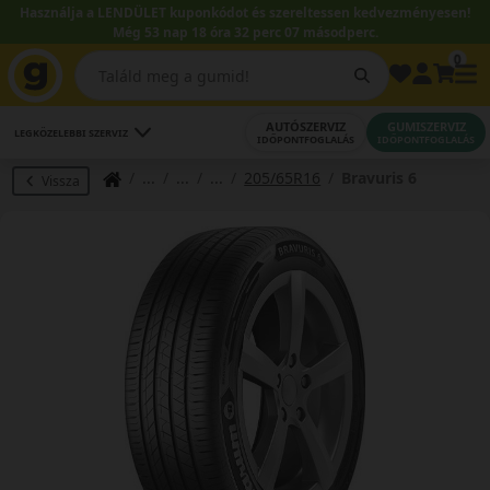
Használja a LENDÜLET kuponkódot és szereltessen kedvezményesen!
Még 53 nap 18 óra 32 perc 06 másodperc.
0
AUTÓSZERVIZ
GUMISZERVIZ
LEGKÖZELEBBI SZERVIZ
IDŐPONTFOGLALÁS
IDŐPONTFOGLALÁS
205/65R16
Bravuris 6
Vissza