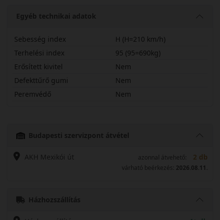
Egyéb technikai adatok
Sebesség index
H (H=210 km/h)
Terhelési index
95 (95=690kg)
Erősített kivitel
Nem
Defekttűrő gumi
Nem
Peremvédő
Nem
20565R16HBRV6
Budapesti szervizpont átvétel
AKH Mexikói út
2 db
azonnal átvehető:
várható beérkezés:
2026.08.11.
Házhozszállítás