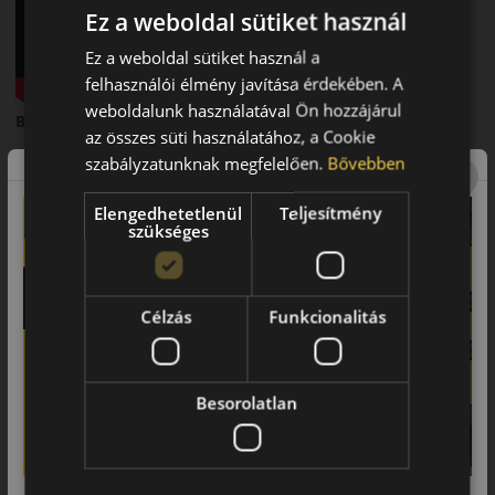
Ez a weboldal sütiket használ
Ez a weboldal sütiket használ a
felhasználói élmény javítása érdekében. A
weboldalunk használatával Ön hozzájárul
Barum Bravuris 6 – Nyári személyautó gumi
az összes süti használatához, a Cookie
Bevezető – Modern technológia a mindennapi biztonságért
szabályzatunknak megfelelően.
Bővebben
A
Barum Bravuris 6
a márka legújabb generációs nyári
Elengedhetetlenül
Teljesítmény
abroncsa, amely továbbfejlesztett tapadást és hatékonyabb
szükséges
teljesítményt kínál nedves és száraz útfelületen.
Futófelület és tapadás
Célzás
Funkcionalitás
Az új futófelületi kialakítás javítja a vízelvezetést és növeli a
tapadást esős körülmények között is. A fejlett gumikeverék
hozzájárul a rövidebb fékúthoz.
Besorolatlan
Biztonsági jellemzők
A merev középső bordák stabil egyenesfutást és pontos
irányíthatóságot biztosítanak nagyobb sebességnél is.