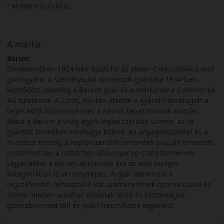
• Modern kialakítás
A márka
Barum
Otrokovicében 1924-ben épült fel az akkori Csehszlovákia első
gumigyára. A személyautó abroncsok gyártása 1934-ben
kezdődött. Jelenleg a Barum gyár és a márkanév a Continental
AG tulajdona. A Conti, miután átvette a gyárat hozzáfogott a
teljes körű átszervezéshez a német tapasztalatok alapján.
Mára a Barum a világ egyik legkorszerűbb üzeme, az itt
gyártott termékek minősége kitűnő. Az anyagösszetétel és a
mintázat mindig a legkorszerűbb ismeretek alapján tervezett,
köszönhetően a háttérben álló anyacég szakértelmének.
Ugyanakkor a Barum abroncsok ára az alsó-budget
kategóriában is versenyképes. A gyár abroncsai a
legszélesebb felhasználó kör számára lettek optimalizálva és
szinte minden autóhoz kínálnak olcsó és biztonságos
gumiabroncsot téli és nyári használatra egyaránt.