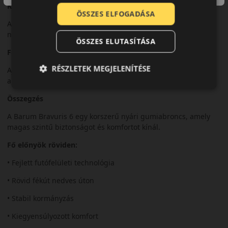
Komfort és zajszint
ÖSSZES ELFOGADÁSA
A Bravuris 6 kiegyensúlyozott zajszintet és kényelmes futást
nyújt a mindennapi közlekedés során.
ÖSSZES ELUTASÍTÁSA
Felhasználási ajánlás
RÉSZLETEK MEGJELENÍTÉSE
Ajánlott modern személyautókhoz, ahol fontos a biztonság és
a korszerű technológia.
Összegzés
A Barum Bravuris 6 egy korszerű nyári gumiabroncs, amely
magas szintű biztonságot és komfortot kínál.
Fő előnyök röviden:
• Fejlett futófelületi technológia
• Rövid fékút nedves úton
• Stabil kormányzás
• Kiegyensúlyozott komfort