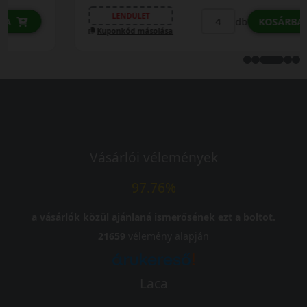
LENDÜLET
db
KOSÁRBA
Kuponkód másolása
Vásárlói vélemények
97.76%
a vásárlók közül ajánlaná ismerősének ezt a boltot.
21659
vélemény alapján
Laca