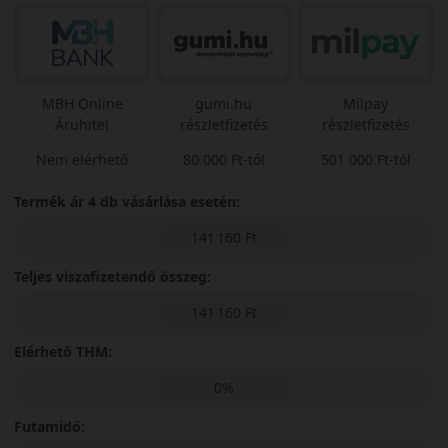
MBH Online
gumi.hu
Milpay
Áruhitel
részletfizetés
részletfizetés
Nem elérhető
80 000 Ft-tól
501 000 Ft-tól
Termék ár 4 db vásárlása esetén:
141 160 Ft
Teljes viszafizetendő összeg:
141 160 Ft
Elérhető THM:
0%
Futamidő: