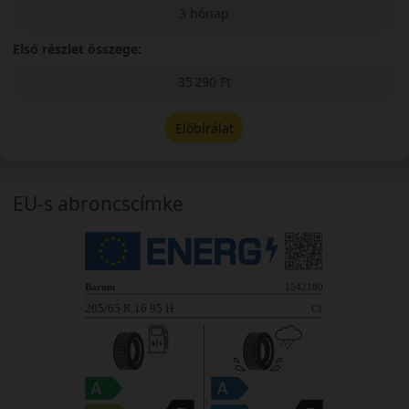
3 hónap
Első részlet összege:
35 290 Ft
Előbírálat
EU-s abroncscímke