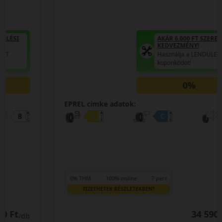
AKÁR 6.000 FT SZERELÉSI
KEDVEZMÉNY!
Használja a LENDÜLET
kuponkódot!
0%
EPREL cimke adatok:
0% THM
100% online
7 perc
FIZETHETEK RÉSZLETEKBEN?
34 590 Ft
/db