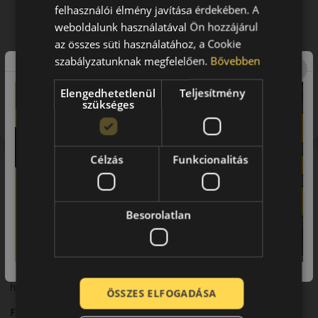
felhasználói élmény javítása érdekében. A
weboldalunk használatával Ön hozzájárul
az összes süti használatához, a Cookie
szabályzatunknak megfelelően.
Bővebben
Figyelem a feltüntetett címke adatok tájékoztató
Elengedhetetlenül
Teljesítmény
jellegűek. Előfordulhat, hogy még a korábbi EU-s címkével
szükséges
ellátott abroncs kerül kiszállításra.
Célzás
Funkcionalitás
A mintázat
Barum Bravuris 5HM – Nyári személyautó gumi
Besorolatlan
Bevezető – Nagy futásteljesítmény és stabil irányíthatóság
A
Barum Bravuris 5HM
egy nyári személyautó-abroncs,
amelyet hosszú élettartamra és kiegyensúlyozott
teljesítményre terveztek. Ideális választás mindennapi
használatra, városi és országúti közlekedéshez.
ÖSSZES ELFOGADÁSA
Futófelület és tapadás