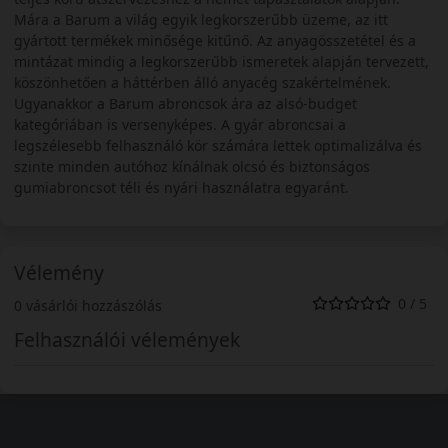
Mára a Barum a világ egyik legkorszerűbb üzeme, az itt
gyártott termékek minősége kitűnő. Az anyagösszetétel és a
mintázat mindig a legkorszerűbb ismeretek alapján tervezett,
köszönhetően a háttérben álló anyacég szakértelmének.
Ugyanakkor a Barum abroncsok ára az alsó-budget
kategóriában is versenyképes. A gyár abroncsai a
legszélesebb felhasználó kör számára lettek optimalizálva és
szinte minden autóhoz kínálnak olcsó és biztonságos
gumiabroncsot téli és nyári használatra egyaránt.
Vélemény
0 / 5
0 vásárlói hozzászólás
Felhasználói vélemények