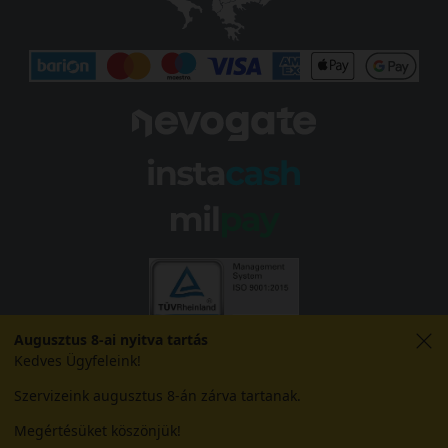
Augusztus 8-ai nyitva tartás
Kedves Ügyfeleink!
Szervizeink augusztus 8-án zárva tartanak.
Megértésüket köszönjük!