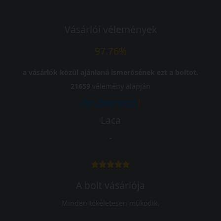
Vásárlói vélemények
97.76%
a vásárlók közül ajánlaná ismerősének ezt a boltot.
21659
vélemény alapján
Laca
-
A bolt vásárlója
Minden tökéletesen működik.