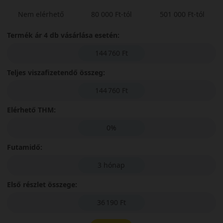
Nem elérhető
80 000 Ft-tól
501 000 Ft-tól
Termék ár 4 db vásárlása esetén:
144 760 Ft
Teljes viszafizetendő összeg:
144 760 Ft
Elérhető THM:
0%
Futamidő:
3 hónap
Első részlet összege:
36 190 Ft