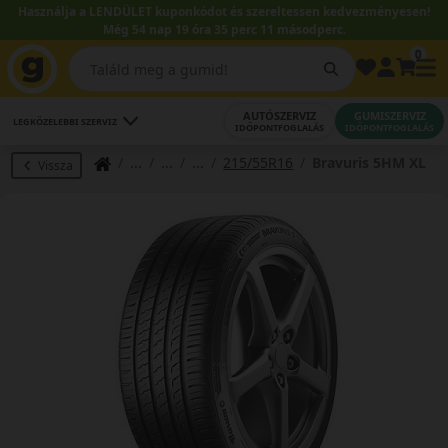
Használja a LENDÜLET kuponkódot és szereltessen kedvezményesen!
Még 54 nap 19 óra 35 perc 11 másodperc.
0
AUTÓSZERVIZ
GUMISZERVIZ
LEGKÖZELEBBI SZERVIZ
IDŐPONTFOGLALÁS
IDŐPONTFOGLALÁS
215/55R16
Bravuris 5HM XL
Vissza