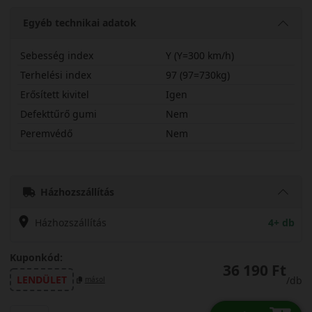
Egyéb technikai adatok
Sebesség index
Y (Y=300 km/h)
Terhelési index
97 (97=730kg)
Erősített kivitel
Igen
Defekttűrő gumi
Nem
Peremvédő
Nem
21555R16YBR5HX
Házhozszállítás
Házhozszállítás
4+ db
Kuponkód:
36 190 Ft
LENDÜLET
/db
másol