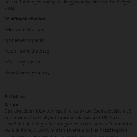
hosszú futásteljesítményt és kiegyensúlyozott vezethetőséget
kínál.
Fő előnyök röviden:
• Hosszú élettartam
• Jó nedves tapadás
• Stabil irányíthatóság
• Alacsony zajszint
• Kiváló ár-érték arány
A márka
Barum
Otrokovicében 1924-ben épült fel az akkori Csehszlovákia első
gumigyára. A személyautó abroncsok gyártása 1934-ben
kezdődött. Jelenleg a Barum gyár és a márkanév a Continental
AG tulajdona. A Conti, miután átvette a gyárat hozzáfogott a
teljes körű átszervezéshez a német tapasztalatok alapján.