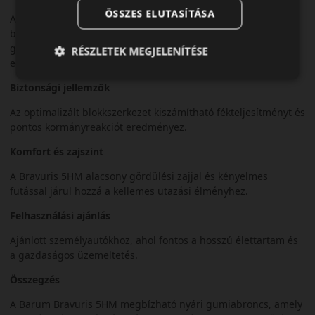
ÖSSZES ELUTASÍTÁSA
A korszerű futófelületi mintázat hatékony vízelvezetést
biztosít, csökkentve az aquaplaning kockázatát. A speciális
gumikeverék stabil tapadást nyújt száraz és nedves úton
RÉSZLETEK MEGJELENÍTÉSE
egyaránt.
Biztonsági jellemzők
Az optimalizált blokkszerkezet kiszámítható fékteljesítményt és
pontos kormányreakciót eredményez.
Komfort és zajszint
A Bravuris 5HM alacsony gördülési zajjal és kényelmes
futással járul hozzá a kellemes utazási élményhez.
Felhasználási ajánlás
Ajánlott személyautókhoz, ahol fontos a hosszú élettartam és
a gazdaságos üzemeltetés.
Összegzés
A Barum Bravuris 5HM megbízható nyári gumiabroncs, amely