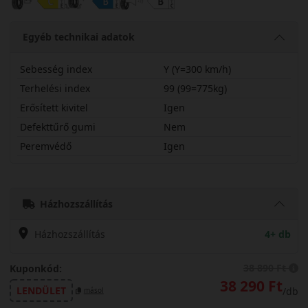
Egyéb technikai adatok
Sebesség index
Y (Y=300 km/h)
Terhelési index
99 (99=775kg)
Erősített kivitel
Igen
Defekttűrő gumi
Nem
Peremvédő
Igen
24545R17YBR5HX
Házhozszállítás
Házhozszállítás
4+ db
38 890 Ft
Kuponkód:
38 290 Ft
LENDÜLET
/db
másol