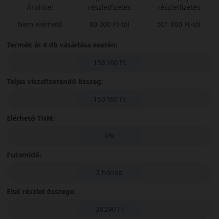
Áruhitel
részletfizetés
részletfizetés
Nem elérhető
80 000 Ft-tól
501 000 Ft-tól
Termék ár 4 db vásárlása esetén:
153 160 Ft
Teljes viszafizetendő összeg:
153 160 Ft
Elérhető THM:
0%
Futamidő:
3 hónap
Első részlet összege:
38 290 Ft