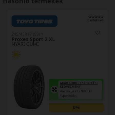
Hasonló termékek
0 értékelés
245/45R17 (99) Y
DU71 RXMotion XL
NYÁRI GUMI
ÁR 6.000 FT SZERELÉSI
AKÁR 
EDVEZMÉNY!
KEDV
sználja a LENDÜLET
Haszn
ponkódot!
kupon
0%