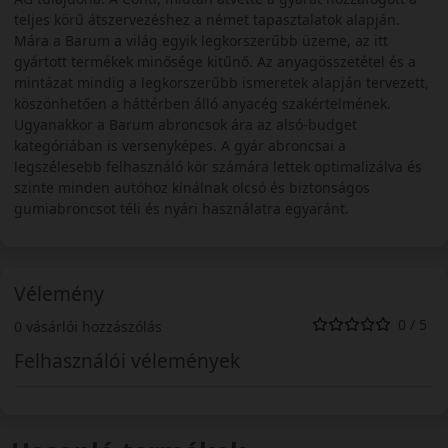
teljes körű átszervezéshez a német tapasztalatok alapján.
Mára a Barum a világ egyik legkorszerűbb üzeme, az itt
gyártott termékek minősége kitűnő. Az anyagösszetétel és a
mintázat mindig a legkorszerűbb ismeretek alapján tervezett,
köszönhetően a háttérben álló anyacég szakértelmének.
Ugyanakkor a Barum abroncsok ára az alsó-budget
kategóriában is versenyképes. A gyár abroncsai a
legszélesebb felhasználó kör számára lettek optimalizálva és
szinte minden autóhoz kínálnak olcsó és biztonságos
gumiabroncsot téli és nyári használatra egyaránt.
Vélemény
0 / 5
0 vásárlói hozzászólás
Felhasználói vélemények