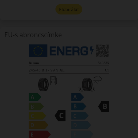
Előbírálat
EU-s abroncscímke