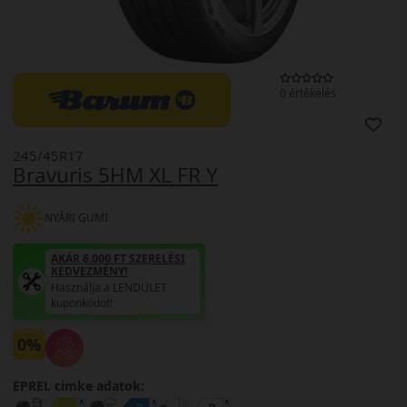
0 értékelés
245/45R17
Bravuris 5HM XL FR Y
NYÁRI GUMI
AKÁR 6.000 FT SZERELÉSI
KEDVEZMÉNY!
Használja a LENDÜLET
kuponkódot!
0%
EPREL cimke adatok: