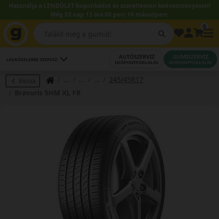
Használja a LENDÜLET kuponkódot és szereltessen kedvezményesen!
Még 53 nap 13 óra 00 perc 15 másodperc.
0
AUTÓSZERVIZ
GUMISZERVIZ
LEGKÖZELEBBI SZERVIZ
IDŐPONTFOGLALÁS
IDŐPONTFOGLALÁS
245/45R17
Vissza
Bravuris 5HM XL FR