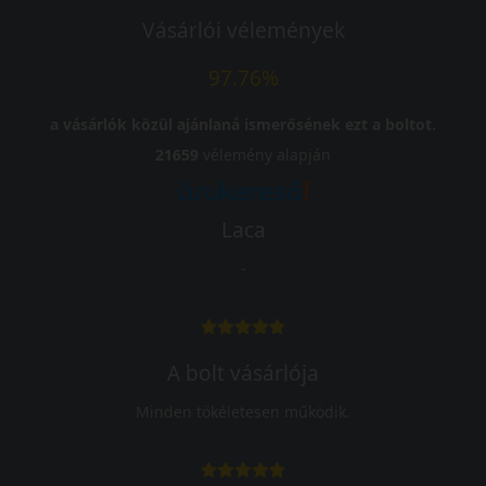
Vásárlói vélemények
97.76%
a vásárlók közül ajánlaná ismerősének ezt a boltot.
21659
vélemény alapján
Laca
-
A bolt vásárlója
Minden tökéletesen működik.