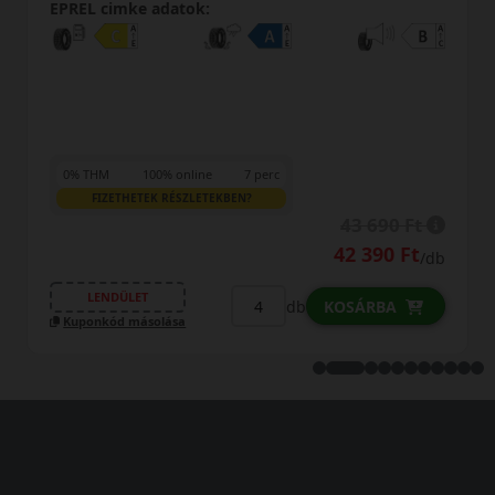
EPREL cimke adatok:
rc
0% THM
100% online
7 perc
FIZETHETEK RÉSZLETEKBEN?
43 690 Ft
42 390 Ft
/db
LENDÜLET
db
KOSÁRBA
Kuponkód másolása