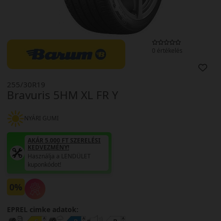
0 értékelés
255/30R19
Bravuris 5HM XL FR Y
NYÁRI GUMI
AKÁR 5.000 FT SZERELÉSI
KEDVEZMÉNY!
Használja a LENDÜLET
kuponkódot!
0%
EPREL cimke adatok: