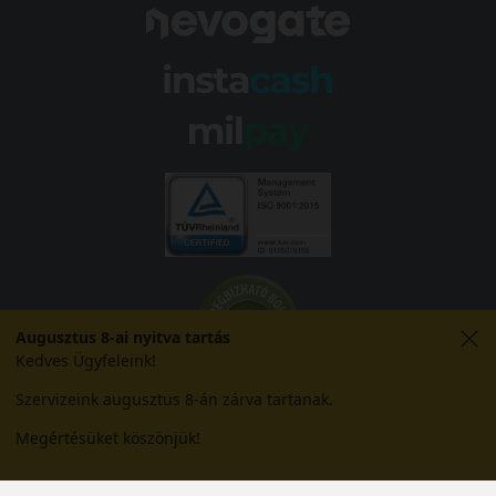
Augusztus 8-ai nyitva tartás
Kedves Ügyfeleink!
Szervizeink augusztus 8-án zárva tartanak.
Megértésüket köszönjük!