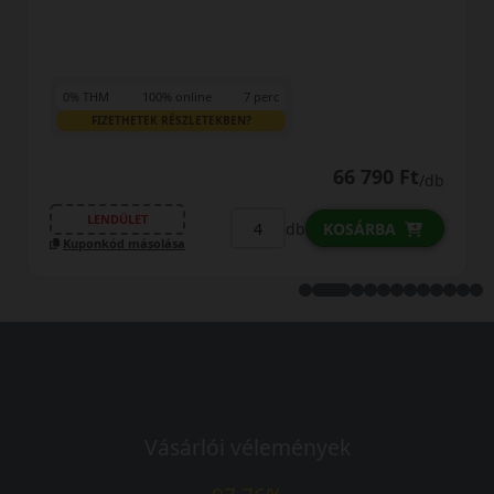
0% THM
100% online
7 perc
FIZETHETEK RÉSZLETEKBEN?
66 790 Ft
/db
LENDÜLET
db
KOSÁRBA
Kuponkód másolása
Vásárlói vélemények