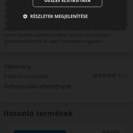
ÖSSZES ELUTASÍTÁSA
mintázat mindig a legkorszerűbb ismeretek alapján tervezett,
köszönhetően a háttérben álló anyacég szakértelmének.
RÉSZLETEK MEGJELENÍTÉSE
Ugyanakkor a Barum abroncsok ára az alsó-budget
kategóriában is versenyképes. A gyár abroncsai a
legszélesebb felhasználó kör számára lettek optimalizálva és
szinte minden autóhoz kínálnak olcsó és biztonságos
gumiabroncsot téli és nyári használatra egyaránt.
Vélemény
0 / 5
0 vásárlói hozzászólás
Felhasználói vélemények
Hasonló termékek