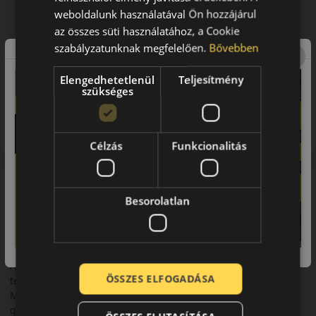
weboldalunk használatával Ön hozzájárul
az összes süti használatához, a Cookie
szabályzatunknak megfelelően.
Bővebben
Elengedhetetlenül
Teljesítmény
szükséges
Figyelem a feltüntetett címke adatok tájékoztató
jellegűek. Előfordulhat, hogy még a korábbi EU-s címkével
ellátott abroncs kerül kiszállításra.
Célzás
Funkcionalitás
A márka
Besorolatlan
Barum
Otrokovicében 1924-ben épült fel az akkori Csehszlovákia első
gumigyára. A személyautó abroncsok gyártása 1934-ben
kezdődött. Jelenleg a Barum gyár és a márkanév a Continental
AG tulajdona. A Conti, miután átvette a gyárat hozzáfogott a
ÖSSZES ELFOGADÁSA
teljes körű átszervezéshez a német tapasztalatok alapján.
Mára a Barum a világ egyik legkorszerűbb üzeme, az itt
gyártott termékek minősége kitűnő. Az anyagösszetétel és a