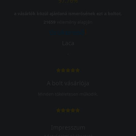
97.76%
a vásárlók közül ajánlaná ismerősének ezt a boltot.
21659
vélemény alapján
Laca
-
A bolt vásárlója
Minden tökéletesen működik.
Impresszum