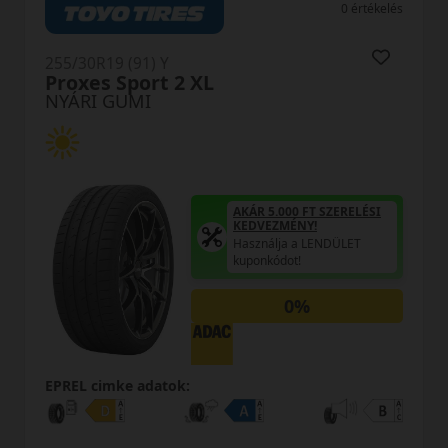
0 értékelés
255/30R19 (91) Y
25
Proxes Sport 2 XL
D
NYÁRI GUMI
N
AKÁR 5.000 FT SZERELÉSI
KEDVEZMÉNY!
Használja a LENDÜLET
kuponkódot!
0%
EPREL cimke adatok:
EP