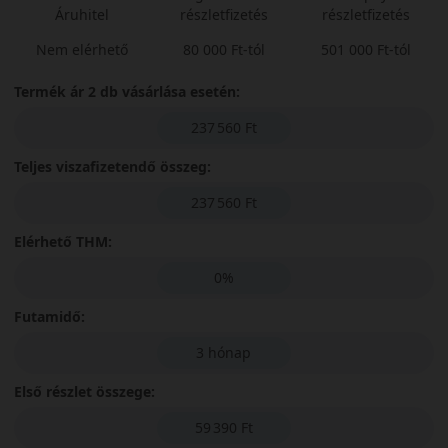
Áruhitel
részletfizetés
részletfizetés
Nem elérhető
80 000 Ft-tól
501 000 Ft-tól
Termék ár 2 db vásárlása esetén:
237 560 Ft
Teljes viszafizetendő összeg:
237 560 Ft
Elérhető THM:
0%
Futamidő:
3 hónap
Első részlet összege:
59 390 Ft