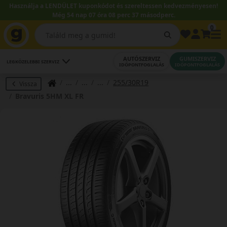
Használja a LENDÜLET kuponkódot és szereltessen kedvezményesen!
Még 54 nap 07 óra 08 perc 36 másodperc.
0
AUTÓSZERVIZ
GUMISZERVIZ
LEGKÖZELEBBI SZERVIZ
IDŐPONTFOGLALÁS
IDŐPONTFOGLALÁS
255/30R19
Vissza
Bravuris 5HM XL FR