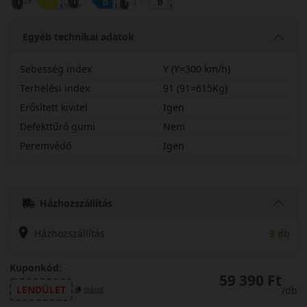
Egyéb technikai adatok
Sebesség index
Y (Y=300 km/h)
Terhelési index
91 (91=615Kg)
Erősített kivitel
Igen
Defekttűrő gumi
Nem
Peremvédő
Igen
25530R19YB5HMX
Házhozszállítás
Házhozszállítás
3 db
Kuponkód:
59 390 Ft
LENDÜLET
/db
másol