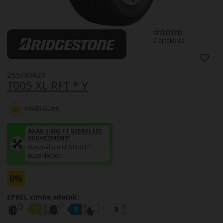
0 értékelés
255/30R20
T005 XL RFT * Y
NYÁRI GUMI
AKÁR 5.000 FT SZERELÉSI
KEDVEZMÉNY!
Használja a LENDÜLET
kuponkódot!
0%
EPREL cimke adatok: