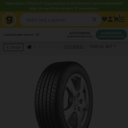
Használja a LENDÜLET kuponkódot és szereltessen kedvezményesen!
Még 54 nap 09 óra 48 perc 36 másodperc.
0
AUTÓSZERVIZ
GUMISZERVIZ
LEGKÖZELEBBI SZERVIZ
IDŐPONTFOGLALÁS
IDŐPONTFOGLALÁS
255/30R20
T005 XL RFT *
Vissza