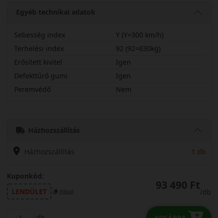
Egyéb technikai adatok
Sebesség index
Y (Y=300 km/h)
Terhelési index
92 (92=630kg)
Erősített kivitel
Igen
Defekttűrő gumi
Igen
Peremvédő
Nem
25530R20YT05X
Házhozszállítás
Házhozszállítás
1 db
Kuponkód:
93 490 Ft
LENDÜLET
/db
másol
db
KOSÁRBA