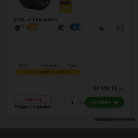
e adatok:
EPREL cimke a
100% online
7 perc
0% THM
100
TEK RÉSZLETEKBEN?
FIZETHETEK
60 690 Ft
/db
ET
LENDÜLET
db
KOSÁRBA
ásolása
Kuponkód máso