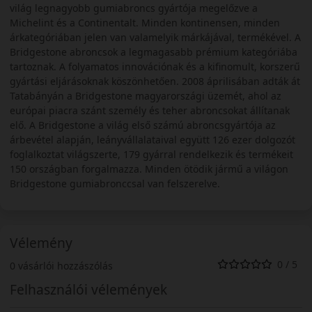
világ legnagyobb gumiabroncs gyártója megelőzve a
Michelint és a Continentalt. Minden kontinensen, minden
árkategóriában jelen van valamelyik márkájával, termékével. A
Bridgestone abroncsok a legmagasabb prémium kategóriába
tartoznak. A folyamatos innovációnak és a kifinomult, korszerű
gyártási eljárásoknak köszönhetően. 2008 áprilisában adták át
Tatabányán a Bridgestone magyarországi üzemét, ahol az
európai piacra szánt személy és teher abroncsokat állítanak
elő. A Bridgestone a világ első számú abroncsgyártója az
árbevétel alapján, leányvállalataival együtt 126 ezer dolgozót
foglalkoztat világszerte, 179 gyárral rendelkezik és termékeit
150 országban forgalmazza. Minden ötödik jármű a világon
Bridgestone gumiabronccsal van felszerelve.
Vélemény
0 / 5
0 vásárlói hozzászólás
Felhasználói vélemények