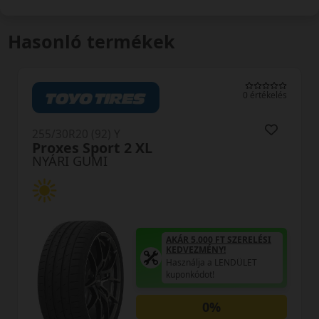
Hasonló termékek
0 értékelés
(92) Y
255/30R20 (92
port 2 XL
DU71 RXM
UMI
NYÁRI GUM
AKÁR 5.000 FT SZERELÉSI
KEDVEZMÉNY!
Használja a LENDÜLET
kuponkódot!
0%