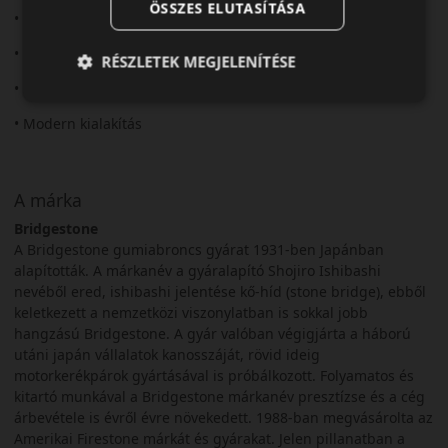
ÖSSZES ELUTASÍTÁSA
• Rövid fékút
• Stabil irányíthatóság
RÉSZLETEK MEGJELENÍTÉSE
• Kényelmes futás
• Modern kialakítás
A márka
Bridgestone
A Bridgestone gumiabroncs gyárat 1931-ben Japánban
alapították. A márkanév a gyáralapító Shojiro Ishibashi
nevéből ered, ishibashi jelentése kő-híd (stone bridge), ebből
keletkezett a nemzetközi viszonylatban is sokkal jobb
hangzású Bridgestone. A gyár valóban végigjárta a háború
utáni japán vállalatok kanosszáját, rövid ideig
motorkerékpárok gyártásával is próbálkozott. Folyamatos és
kitartó munkával a Bridgestone márkanév presztízse és a cég
árbevétele is évről évre növekedett. 1988-ban megvásárolta az
Amerikai Firestone márkát és gyárakat. Jelen pillanatban a