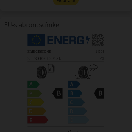
Előbírálat
EU-s abroncscímke