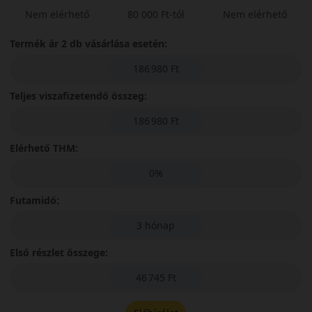
Nem elérhető
80 000 Ft-tól
Nem elérhető
Termék ár 2 db vásárlása esetén:
186 980 Ft
Teljes viszafizetendő összeg:
186 980 Ft
Elérhető THM:
0%
Futamidő:
3 hónap
Első részlet összege:
46 745 Ft