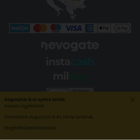
Augusztus 8-ai nyitva tartás
Kedves Ügyfeleink!
Szervizeink augusztus 8-án zárva tartanak.
Megértésüket köszönjük!