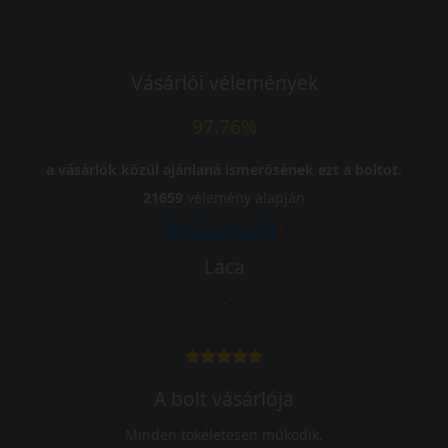
Vásárlói vélemények
97.76%
a vásárlók közül ajánlaná ismerősének ezt a boltot.
21659
vélemény alapján
Laca
-
A bolt vásárlója
Minden tökéletesen működik.