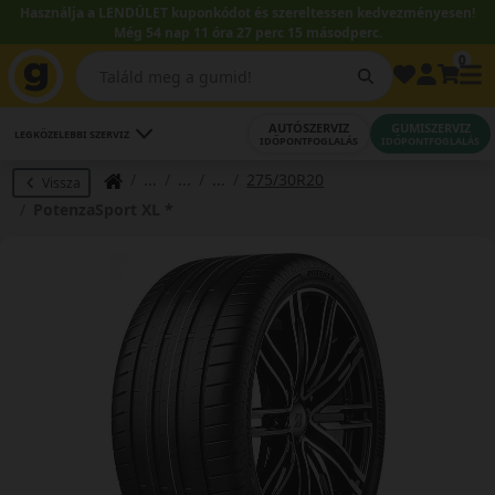
Használja a LENDÜLET kuponkódot és szereltessen kedvezményesen!
Még 54 nap 11 óra 27 perc 14 másodperc.
0
AUTÓSZERVIZ
GUMISZERVIZ
LEGKÖZELEBBI SZERVIZ
IDŐPONTFOGLALÁS
IDŐPONTFOGLALÁS
275/30R20
Vissza
PotenzaSport XL *