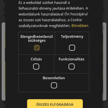
Futófelület és tapadás
Ez a weboldal sütiket használ a
felhasználói élmény javítása érdekében. A
Az aszimmetrikus futófelületi kialakítás kiváló tapadást biztosít
weboldalunk használatával Ön hozzájárul
száraz és nedves úton, nagy sebességnél is.
az összes süti használatához, a Cookie
Biztonsági jellemzők
szabályzatunknak megfelelően.
Bővebben
A fejlett gumikeverék rövid fékutat és stabil kanyarvételt tesz
Elengedhetetlenül
Teljesítmény
lehetővé extrém terhelés mellett is.
szükséges
Komfort és zajszint
Sportos karaktere ellenére a Potenza Sport kiegyensúlyozott
zajszintet biztosít.
Célzás
Funkcionalitás
Felhasználási ajánlás
Ajánlott sportos személyautókhoz és nagy teljesítményű
Besorolatlan
járművekhez.
Összegzés
A Bridgestone Potenza Sport kompromisszummentes
teljesítményt kínál sportos vezetők számára.
ÖSSZES ELFOGADÁSA