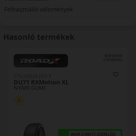
Felhasználói vélemények
Hasonló termékek
0 értékelés
275/30R20 (97) Y
RU01 XL
NYÁRI GUMI
5.000 FT SZERELÉSI
AKÁR 5.00