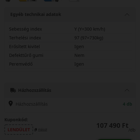
Egyéb technikai adatok
Sebesség index
Y (Y=300 km/h)
Terhelési index
97 (97=730kg)
Erősített kivitel
Igen
Defekttűrő gumi
Nem
Peremvédő
Igen
27530R20YPOTSX
Házhozszállítás
Házhozszállítás
4 db
Kuponkód:
107 490 Ft
LENDÜLET
/db
másol