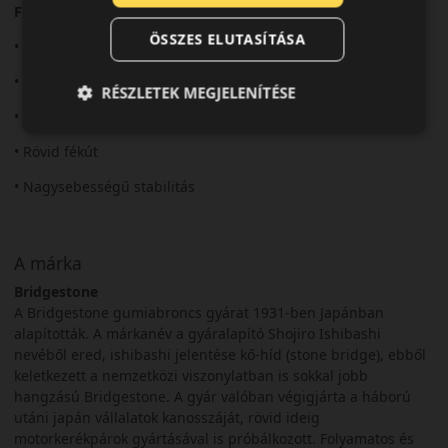
Fő előnyök röviden:
ÖSSZES ELUTASÍTÁSA
• Prémium sportabroncs
• Kiváló tapadás
RÉSZLETEK MEGJELENÍTÉSE
• Precíz irányíthatóság
• Rövid fékút
• Nagysebességű stabilitás
A márka
Bridgestone
A Bridgestone gumiabroncs gyárat 1931-ben Japánban
alapították. A márkanév a gyáralapító Shojiro Ishibashi
nevéből ered, ishibashi jelentése kő-híd (stone bridge), ebből
keletkezett a nemzetközi viszonylatban is sokkal jobb
hangzású Bridgestone. A gyár valóban végigjárta a háború
utáni japán vállalatok kanosszáját, rövid ideig
motorkerékpárok gyártásával is próbálkozott. Folyamatos és