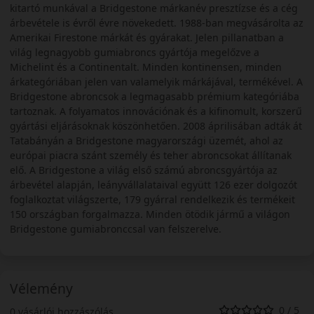
kitartó munkával a Bridgestone márkanév presztízse és a cég
árbevétele is évről évre növekedett. 1988-ban megvásárolta az
Amerikai Firestone márkát és gyárakat. Jelen pillanatban a
világ legnagyobb gumiabroncs gyártója megelőzve a
Michelint és a Continentalt. Minden kontinensen, minden
árkategóriában jelen van valamelyik márkájával, termékével. A
Bridgestone abroncsok a legmagasabb prémium kategóriába
tartoznak. A folyamatos innovációnak és a kifinomult, korszerű
gyártási eljárásoknak köszönhetően. 2008 áprilisában adták át
Tatabányán a Bridgestone magyarországi üzemét, ahol az
európai piacra szánt személy és teher abroncsokat állítanak
elő. A Bridgestone a világ első számú abroncsgyártója az
árbevétel alapján, leányvállalataival együtt 126 ezer dolgozót
foglalkoztat világszerte, 179 gyárral rendelkezik és termékeit
150 országban forgalmazza. Minden ötödik jármű a világon
Bridgestone gumiabronccsal van felszerelve.
Vélemény
0 / 5
0 vásárlói hozzászólás