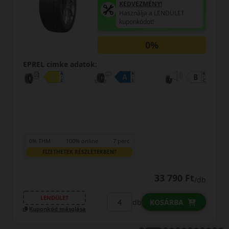
EZMÉNY!
KEDVEZM
álja a LENDÜLET
Használja
kódot!
kuponkódo
0%
EPREL cimke adatok:
0% THM
100% online
7 perc
FIZETHETEK RÉSZLETEKBEN?
33 790 Ft
/db
LENDÜLET
b
db
KOSÁRBA
Kuponkód másolása