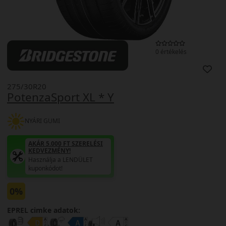
0 értékelés
275/30R20
PotenzaSport XL * Y
NYÁRI GUMI
AKÁR 5.000 FT SZERELÉSI
KEDVEZMÉNY!
Használja a LENDÜLET
kuponkódot!
0%
EPREL cimke adatok: