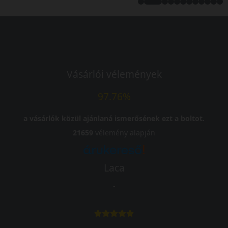
Vásárlói vélemények
97.76%
a vásárlók közül ajánlaná ismerősének ezt a boltot.
21659
vélemény alapján
Laca
-