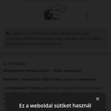
Figyelem a feltüntetett címke adatok tájékoztató
jellegűek. Előfordulhat, hogy még a korábbi EU-s címkével
ellátott abroncs kerül kiszállításra.
A mintázat
Bridgestone Potenza Sport – Nyári sportgumi
Bevezető – Maximális teljesítmény sportos vezetéshez
A
Bridgestone Potenza Sport
egy nagy teljesítményű nyári
sportabroncs, amelyet dinamikus vezetési stílushoz és erős
×
személyautókhoz fejlesztettek. Precíz irányíthatóságot és
kiemelkedő tapadást kínál.
Ez a weboldal sütiket használ