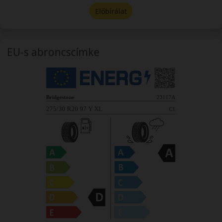
Előbírálat
EU-s abroncscímke