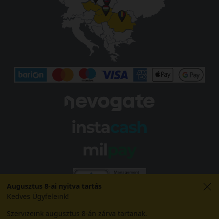
Augusztus 8-ai nyitva tartás
Kedves Ügyfeleink!
Szervizeink augusztus 8-án zárva tartanak.