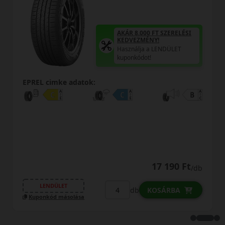
AKÁR 8.000 FT SZERELÉSI
KEDVEZMÉNY!
Használja a LENDÜLET
kuponkódot!
REL cimke adatok:
EPREL
17 190 Ft
/db
LENDÜLET
L
db
KOSÁRBA
uponkód másolása
Kupo