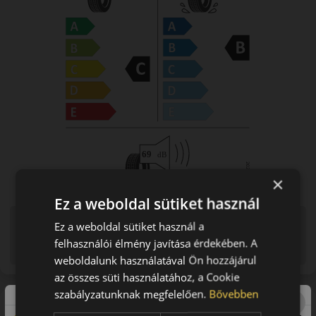
×
Ez a weboldal sütiket használ
Figyelem a feltüntetett címke adatok tájékoztató
Ez a weboldal sütiket használ a
jellegűek. Előfordulhat, hogy még a korábbi EU-s címkével
felhasználói élmény javítása érdekében. A
ellátott abroncs kerül kiszállításra.
weboldalunk használatával Ön hozzájárul
az összes süti használatához, a Cookie
szabályzatunknak megfelelően.
Bővebben
A mintázat