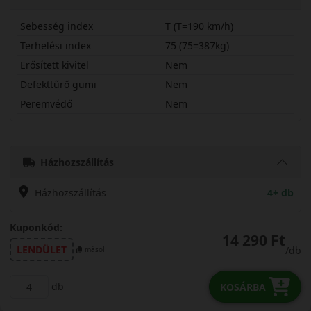
Sebesség index
T (T=190 km/h)
Terhelési index
75 (75=387kg)
Erősített kivitel
Nem
Defekttűrő gumi
Nem
Peremvédő
Nem
15570R13TEDR
Házhozszállítás
Házhozszállítás
4+ db
Kuponkód:
14 290 Ft
LENDÜLET
/db
másol
db
KOSÁRBA