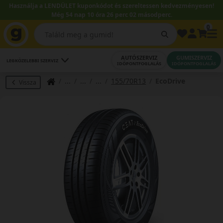
Használja a LENDÜLET kuponkódot és szereltessen kedvezményesen!
Még 54 nap 10 óra 26 perc 01 másodperc.
0
AUTÓSZERVIZ
GUMISZERVIZ
LEGKÖZELEBBI SZERVIZ
IDŐPONTFOGLALÁS
IDŐPONTFOGLALÁS
155/70R13
EcoDrive
Vissza