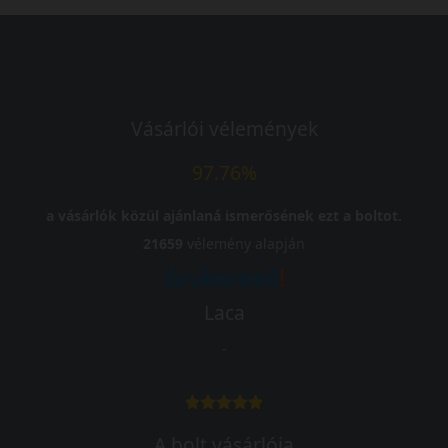
Vásárlói vélemények
97.76%
a vásárlók közül ajánlaná ismerősének ezt a boltot.
21659
vélemény alapján
Laca
-
A bolt vásárlója