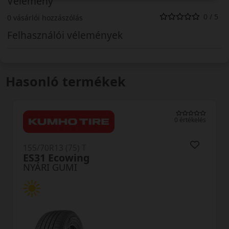
Vélemény
0 / 5
0 vásárlói hozzászólás
Felhasználói vélemények
Hasonló termékek
0 értékelés
5/70R13 (75) T
155/7
S31 Ecowing
Bril
YÁRI GUMI
NYÁ