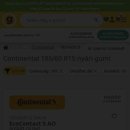
Használja a LENDÜLET kuponkódot és szereltessen kedvezményesen!
Még 53 nap 06 óra 22 perc 41 másodperc.
0
AUTÓSZERVIZ
GUMISZERVIZ
LEGKÖZELEBBI SZERVIZ
IDŐPONTFOGLALÁS
IDŐPONTFOGLALÁS
Continental
185/60R15
Continental 185/60 R15 nyári gumi
Szűrők
Szélesség: 185
Oldalfal: 60
Átmérő: 15
0 értékelés
185/60R15 (84) H
EcoContact 5 AO
NYÁRI GUMI