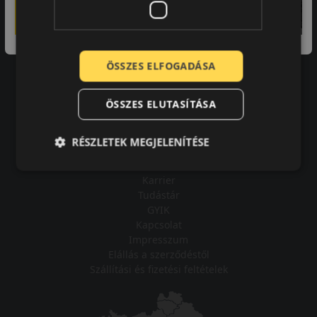
A bolt vásárlója
Minden tökéletesen működik.
ÖSSZES ELFOGADÁSA
ÖSSZES ELUTASÍTÁSA
Impresszum
RÉSZLETEK MEGJELENÍTÉSE
Adatvédelmi tájékoztató
Vásárlási feltételek
Karrier
Tudástár
GYIK
Kapcsolat
Impresszum
Elállás a szerződéstől
Szállítási és fizetési feltételek