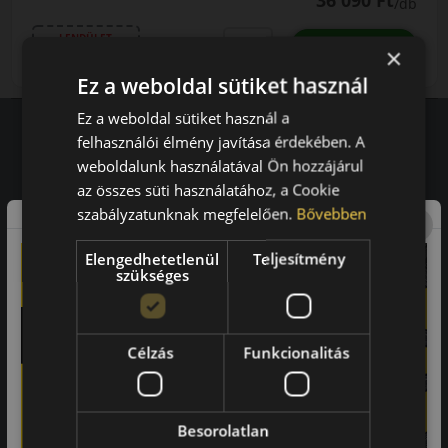
36 090 Ft
/db
LENDÜLET
db
KOSÁRBA
×
Kuponkód másolása
Ez a weboldal sütiket használ
Ez a weboldal sütiket használ a
felhasználói élmény javítása érdekében. A
weboldalunk használatával Ön hozzájárul
Vásárlói vélemények
az összes süti használatához, a Cookie
97.76%
szabályzatunknak megfelelően.
Bővebben
a vásárlók közül ajánlaná ismerősének ezt a boltot.
Elengedhetetlenül
Teljesítmény
szükséges
21659
vélemény alapján
Laca
Célzás
Funkcionalitás
-
Besorolatlan