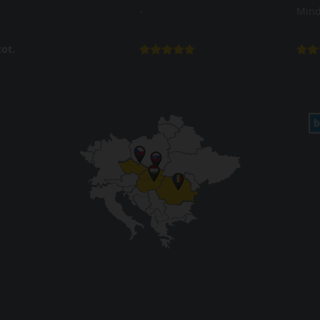
-
Mind
ot.