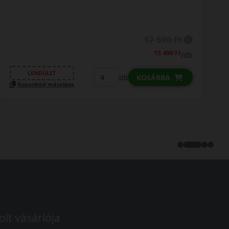
18 390 Ft
16 390 Ft
/db
LENDÜLET
db
KOSÁRBA
Kuponkód másolása
olt vásárlója