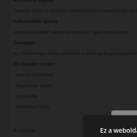
Csendes futás és kellemes menetkomfort a mindennapi köz
Felhasználási ajánlás
Személyautókhoz, városi és országúti nyári használatra.
Összegzés
Az UltraContact ideális választás a tartós és kiegyensúlyozo
Fő előnyök röviden:
• Hosszú élettartam
• Egyenletes kopás
• Jó tapadás
• Komfortos futás
Ez a webolda
A márka