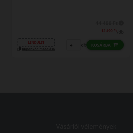
16 790 Ft
15 690 Ft
/db
LENDÜLET
db
KOSÁRBA
Kuponkód másolása
Vásárlói vélemények