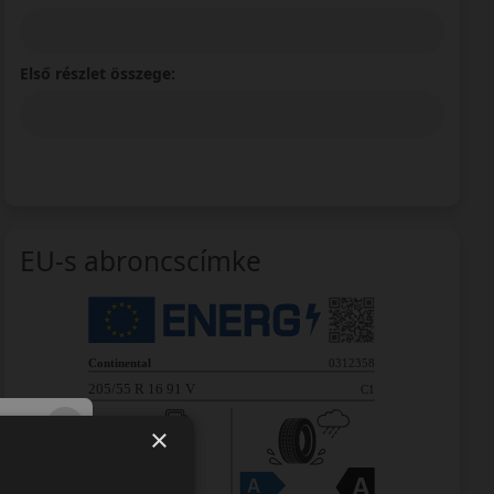
Első részlet összege:
EU-s abroncscímke
×