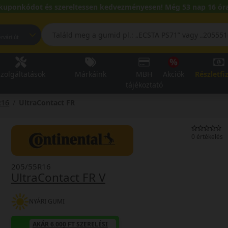
kuponkódot és szereltessen kedvezményesen! Még 53 nap 16 óra
pest, Fehérvári út
zolgáltatások
Márkáink
MBH
Akciók
Részletfi
tájékoztató
R16
UltraContact FR
0 értékelés
205/55R16
UltraContact FR V
NYÁRI GUMI
AKÁR 6.000 FT SZERELÉSI