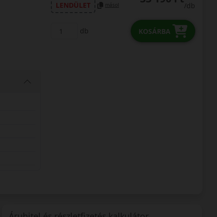
LENDÜLET
/db
másol
db
KOSÁRBA
Áruhitel és részletfizetés kalkulátor