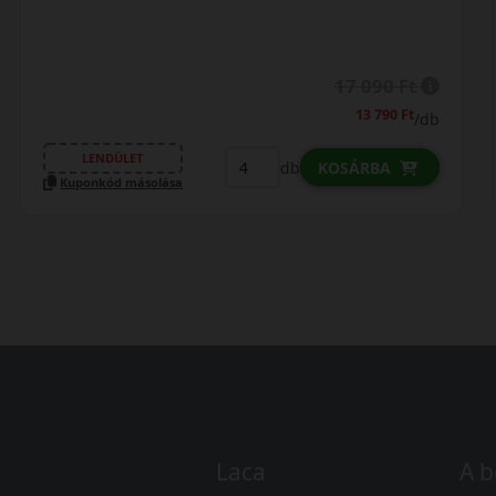
17 490 Ft
16 090 Ft
/db
LENDÜLET
db
KOSÁRBA
Kuponkód másolása
Laca
A b