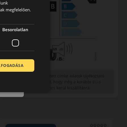
lunk
nak megfelelően.
Besorolatlan
ELFOGADÁSA
Figyelem a feltüntetett címke adatok tájékoztató
jellegűek. Előfordulhat, hogy még a korábbi EU-s
címkével ellátott abroncs kerül kiszállításra.