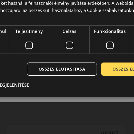
iket használ a felhasználói élmény javítása érdekében. A webolda
sz gyártással foglalkozó vállalata. Közel másfél évszázada
hozzájárul az összes süti használatához, a Cookie szabályzatunk
 kategórián belül is az egyik legmagasabb minőséget és
tően termékeik a legmodernebb összetevőkből a legkorszerűbb
is megfelelnek. Németesen stabil jó minőségükkel még a gyár
nül
Teljesítmény
Célzás
Funkcionalitás
elmet.
0 / 5
ÖSSZES ELUTASÍTÁSA
ÖSSZES 
EGJELENÍTÉSE