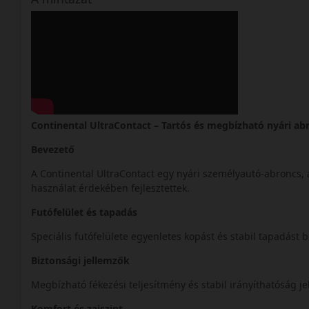
Continental UltraContact – Tartós és megbízható nyári ab
Bevezető
A Continental UltraContact egy nyári személyautó-abroncs,
használat érdekében fejlesztettek.
Futófelület és tapadás
Speciális futófelülete egyenletes kopást és stabil tapadást b
Biztonsági jellemzők
Megbízható fékezési teljesítmény és stabil irányíthatóság je
Komfort és zajszint