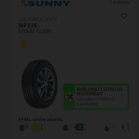
0 értékelés
205/55R16 (91) V
TE307 ReliaXTouring
NYÁRI GUMI
AKÁR 6.000 FT SZERELÉSI
KEDVEZMÉNY!
Használja a LENDÜLET
kuponkódot!
TRIPLA ELÉGEDETTSÉG
MINŐSÉGI GARANCIA
Regisztráció után máris az
Öné!
EPREL cimke adatok: