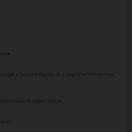
roncs
 amelyet a hosszú élettartam és a megbízható mindennapi
iztosít száraz és nedves úton is.
llemzi.