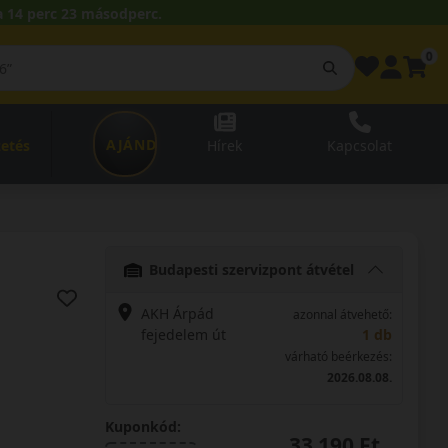
 14 perc 22 másodperc.
0
AJÁNDÉKUTALVÁNY
zetés
Hírek
Kapcsolat
Budapesti szervizpont átvétel
AKH Árpád
azonnal átvehető:
fejedelem út
1 db
várható beérkezés:
2026.08.08.
Kuponkód:
33 190 Ft