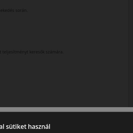
lekedés során.
tt teljesítményt keresők számára.
l sütiket használ