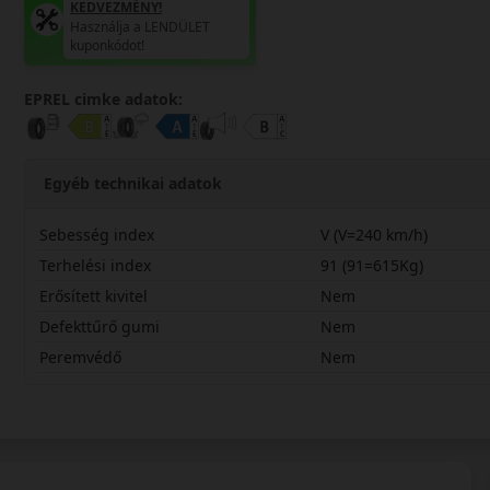
KEDVEZMÉNY!
Használja a LENDÜLET
kuponkódot!
EPREL cimke adatok:
Egyéb technikai adatok
Sebesség index
V (V=240 km/h)
Terhelési index
91 (91=615Kg)
Erősített kivitel
Nem
Defekttűrő gumi
Nem
Peremvédő
Nem
20555R16VUCT