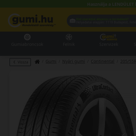
Használja a LENDÜLET 
Hol szeretné átvenni a termékeit?
Helyadatai alapján:
1119 Buda
Gumiabroncsok
Felnik
Szervizek
S
Gumi
Nyári gumi
Continental
205/55
Vissza