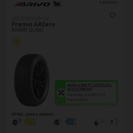
0 értékelés
205/55R16 (94) V
H12 RXMotion XL
NYÁRI GUMI
AKÁR 6.000 FT SZERELÉSI
KEDVEZMÉNY!
Használja a LENDÜLET
kuponkódot!
EPREL cimke adatok: