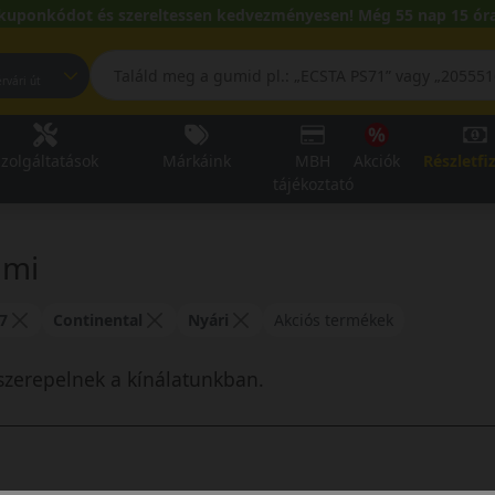
kuponkódot és szereltessen kedvezményesen! Még 55 nap 15 óra
pest, Fehérvári út
zolgáltatások
Márkáink
MBH
Akciók
Részletfi
tájékoztató
umi
7
Continental
Nyári
Akciós termékek
szerepelnek a kínálatunkban.