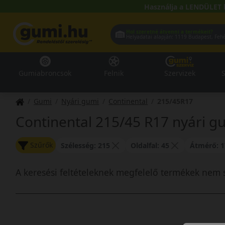
Használja a LENDÜLET 
Hol szeretné átvenni a termékeit?
Helyadatai alapján:
1119 Buda
Gumiabroncsok
Felnik
Szervizek
S
Gumi
Nyári gumi
Continental
215/45R17
Continental 215/45 R17 nyári g
Szűrők
Szélesség: 215
Oldalfal: 45
Átmérő: 1
A keresési feltételeknek megfelelő termékek nem 