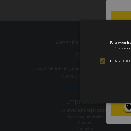
Vásárlói vélemények
Ez a webolda
Ön hozzáj
97.76%
ELENGEDHE
a vásárlók közül ajánlaná ismerősének ezt a bolt
21659
vélemény alapján
Impresszum
Adatvédelmi tájékoztató
Vásárlási feltételek
Karrier
Tudástár