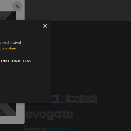
×
olt vásárlója
használatával
Bővebben
en tökéletesen működik.
UNKCIONALITÁS