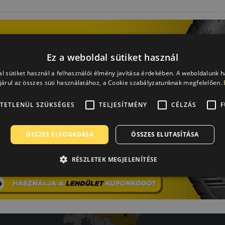
Ez a weboldal sütiket használ
Laca
A b
l sütiket használ a felhasználói élmény javítása érdekében. A weboldalunk 
árul az összes süti használatához, a Cookie szabályzatunknak megfelelően.
-
Mind
TETLENÜL SZÜKSÉGES
TELJESÍTMÉNY
CÉLZÁS
F
ot.
ÖSSZES ELFOGADÁSA
ÖSSZES ELUTASÍTÁSA
RÉSZLETEK MEGJELENÍTÉSE