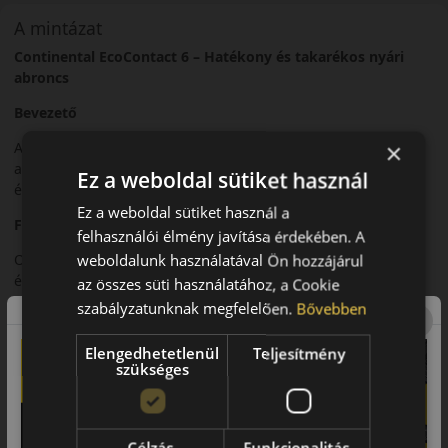
A mintázat
Continental EcoContact 6 – Hatékony és takarékos nyári
abroncs
Bevezető
×
A Continental EcoContact 6 egy korszerű nyári abroncs,
amelyet az alacsony gördülési ellenállás és a hosszú
Ez a weboldal sütiket használ
élettartam szem előtt tartásával fejlesztettek.
Ez a weboldal sütiket használ a
Futófelület és tapadás
felhasználói élmény javítása érdekében. A
Optimalizált futófelülete megbízható tapadást biztosít száraz
weboldalunk használatával Ön hozzájárul
és nedves útfelületen, miközben hozzájárul az egyenletes
az összes süti használatához, a Cookie
kopáshoz.
szabályzatunknak megfelelően.
Bővebben
Biztonsági jellemzők
Elengedhetetlenül
Teljesítmény
szükséges
Stabil fékteljesítményt és kiszámítható irányíthatóságot kínál a
mindennapi közlekedés során.
Komfort és zajszint
Célzás
Funkcionalitás