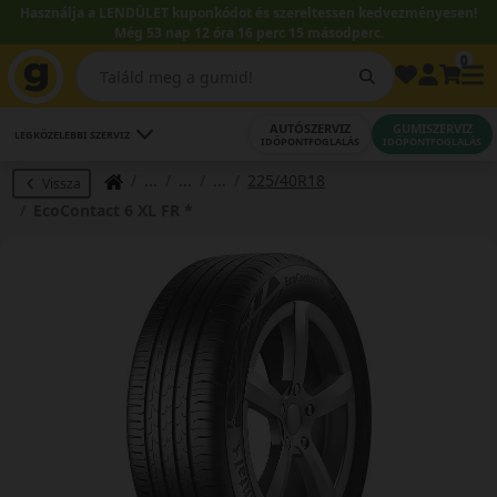
Használja a LENDÜLET kuponkódot és szereltessen kedvezményesen!
Még 53 nap 12 óra 16 perc 14 másodperc.
0
AUTÓSZERVIZ
GUMISZERVIZ
LEGKÖZELEBBI SZERVIZ
IDŐPONTFOGLALÁS
IDŐPONTFOGLALÁS
225/40R18
Vissza
EcoContact 6 XL FR *