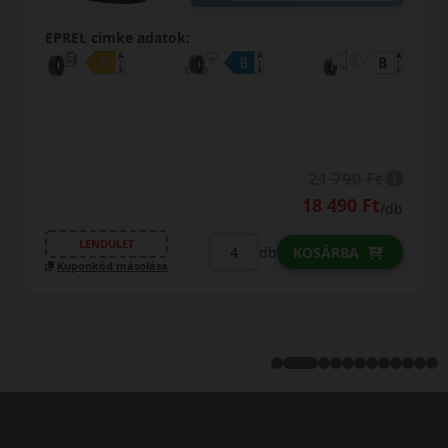
EPREL cimke adatok:
21 790 Ft
18 490 Ft
/db
LENDÜLET
db
KOSÁRBA
Kuponkód másolása