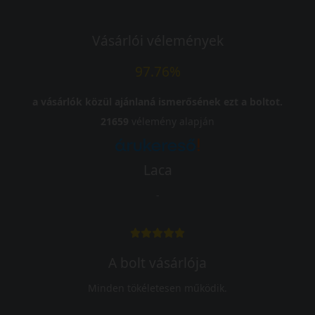
Vásárlói vélemények
97.76%
a vásárlók közül ajánlaná ismerősének ezt a boltot.
21659
vélemény alapján
Laca
-
A bolt vásárlója
Minden tökéletesen működik.