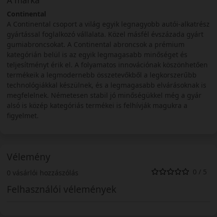
Continental
A Continental csoport a világ egyik legnagyobb autói-alkatrész
gyártással foglalkozó vállalata. Közel másfél évszázada gyárt
gumiabroncsokat. A Continental abroncsok a prémium
kategórián belül is az egyik legmagasabb minőséget és
teljesítményt érik el. A folyamatos innovációnak köszönhetően
termékeik a legmodernebb összetevőkből a legkorszerűbb
technológiákkal készülnek, és a legmagasabb elvárásoknak is
megfelelnek. Németesen stabil jó minőségükkel még a gyár
alsó is közép kategóriás termékei is felhívják magukra a
figyelmet.
Vélemény
0 / 5
0 vásárlói hozzászólás
Felhasználói vélemények