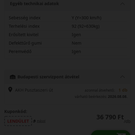
Egyéb technikai adatok
Sebesség index
Y (Y=300 km/h)
Terhelési index
92 (92=630kg)
Erősített kivitel
Igen
Defekttűrő gumi
Nem
Peremvédő
Igen
22540R18YECN6X
Budapesti szervizpont átvétel
AKH Pusztaszeri út
1 db
azonnal átvehető:
várható beérkezés:
2026.08.08.
Kuponkód:
36 790 Ft
LENDÜLET
/db
másol