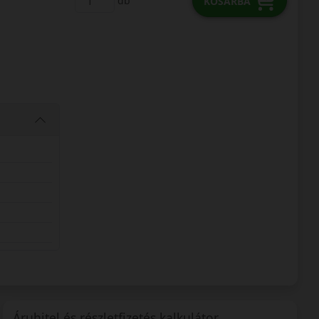
db
KOSÁRBA
Áruhitel és részletfizetés kalkulátor