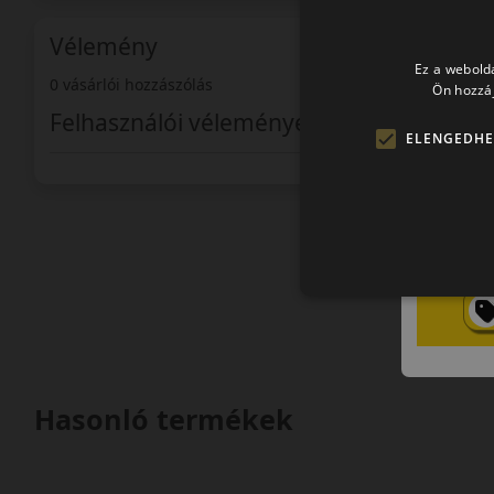
Vélemény
Ez a webolda
0 vásárlói hozzászólás
Ön hozzáj
Felhasználói vélemények
ELENGEDHE
Hasonló termékek