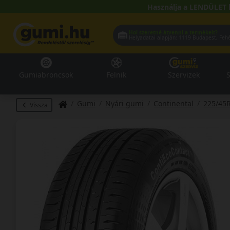
Használja a LENDÜLET 
Hol szeretné átvenni a termékeit?
Helyadatai alapján:
1119 Buda
Gumiabroncsok
Felnik
Szervizek
S
Gumi
Nyári gumi
Continental
225/45
Vissza