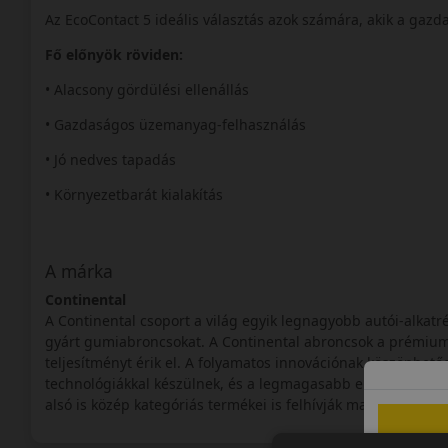
Az EcoContact 5 ideális választás azok számára, akik a gaz
Fő előnyök röviden:
• Alacsony gördülési ellenállás
• Gazdaságos üzemanyag-felhasználás
• Jó nedves tapadás
• Környezetbarát kialakítás
A márka
Continental
A Continental csoport a világ egyik legnagyobb autói-alkatré
gyárt gumiabroncsokat. A Continental abroncsok a prémium
teljesítményt érik el. A folyamatos innovációnak köszönhe
technológiákkal készülnek, és a legmagasabb elvárásoknak 
alsó is közép kategóriás termékei is felhívják magukra a figy