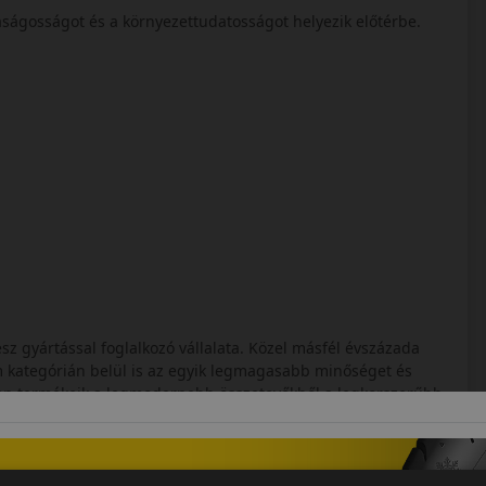
daságosságot és a környezettudatosságot helyezik előtérbe.
sz gyártással foglalkozó vállalata. Közel másfél évszázada
 kategórián belül is az egyik legmagasabb minőséget és
tően termékeik a legmodernebb összetevőkből a legkorszerűbb
is megfelelnek. Németesen stabil jó minőségükkel még a gyár
elmet.