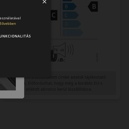
×
használatával
Bővebben
UNKCIONALITÁS
Figyelem a feltüntetett címke adatok tájékoztató
jellegűek. Előfordulhat, hogy még a korábbi EU-s
címkével ellátott abroncs kerül kiszállításra.