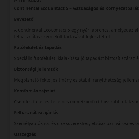
Continental EcoContact 5 – Gazdaságos és környezetbarát
Bevezető
A Continental EcoContact 5 egy nyári abroncs, amelyet az a
felhasználás szem előtt tartásával fejlesztettek.
Futófelület és tapadás
Speciális futófelületi kialakítása jó tapadást biztosít szár
Biztonsági jellemzők
Megbízható fékteljesítmény és stabil irányíthatóság jellem
Komfort és zajszint
Csendes futás és kellemes menetkomfort hosszabb utak sor
Felhasználási ajánlás
Személyautókhoz és crossoverekhez, elsősorban városi és or
Összegzés