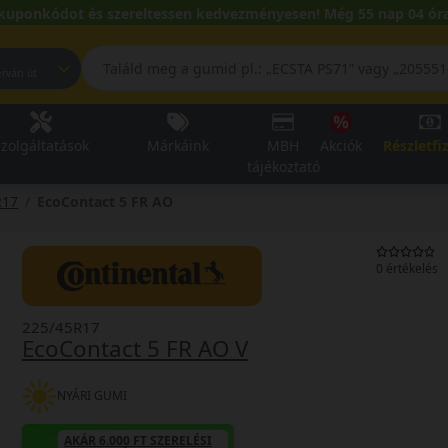
kuponkódot és szereltessen kedvezményesen! Még 55 nap 04 óra
pest, Fehérvári út
zolgáltatások
Márkáink
MBH
Akciók
Részletfi
tájékoztató
R17
EcoContact 5 FR AO
0 értékelés
225/45R17
EcoContact 5 FR AO V
NYÁRI GUMI
AKÁR 6.000 FT SZERELÉSI