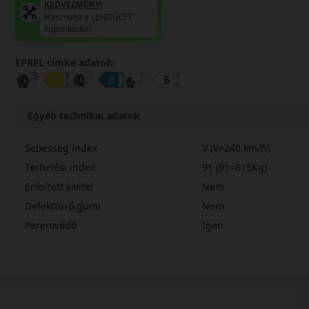
KEDVEZMÉNY!
Használja a LENDÜLET
kuponkódot!
EPREL cimke adatok:
Egyéb technikai adatok
Sebesség index
V (V=240 km/h)
Terhelési index
91 (91=615Kg)
Erősített kivitel
Nem
Defekttűrő gumi
Nem
Peremvédő
Igen
22545R17VEC5