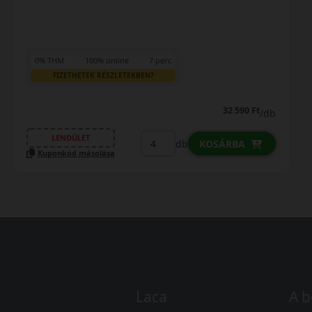
0% THM
100% online
7 perc
FIZETHETEK RÉSZLETEKBEN?
32 590 Ft
/db
LENDÜLET
db
KOSÁRBA
Kuponkód másolása
Laca
A b