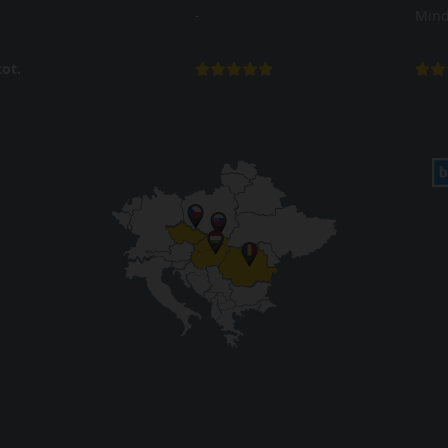
-
Mind
ot.