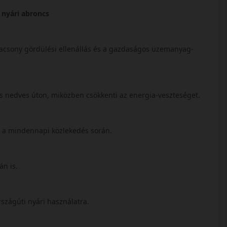
 nyári abroncs
lacsony gördülési ellenállás és a gazdaságos üzemanyag-
az és nedves úton, miközben csökkenti az energia-veszteséget.
zi a mindennapi közlekedés során.
án is.
szágúti nyári használatra.