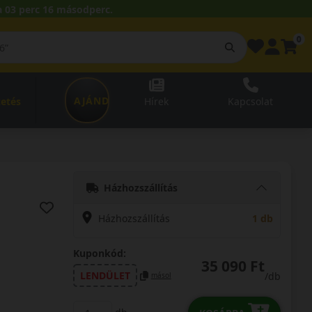
 03 perc 15 másodperc.
0
AJÁNDÉKUTALVÁNY
zetés
Hírek
Kapcsolat
Házhozszállítás
Házhozszállítás
1 db
Kuponkód:
35 090 Ft
LENDÜLET
/db
másol