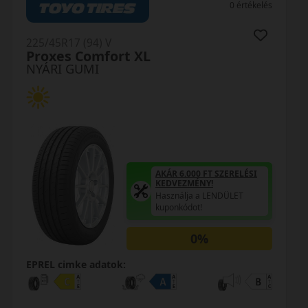
0 értékelés
225/45R17 (94) V
Proxes Comfort XL
NYÁRI GUMI
AKÁR 6.000 FT SZERELÉSI
KEDVEZMÉNY!
Használja a LENDÜLET
kuponkódot!
0%
EPREL cimke adatok: