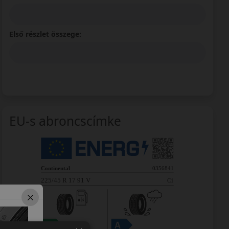
Első részlet összege:
EU-s abroncscímke