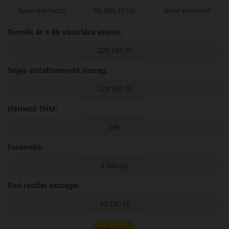
Nem elérhető
80 000 Ft-tól
Nem elérhető
Termék ár 4 db vásárlása esetén:
229 160 Ft
Teljes viszafizetendő összeg:
229 160 Ft
Elérhető THM:
0%
Futamidő:
3 hónap
Első részlet összege:
57 290 Ft