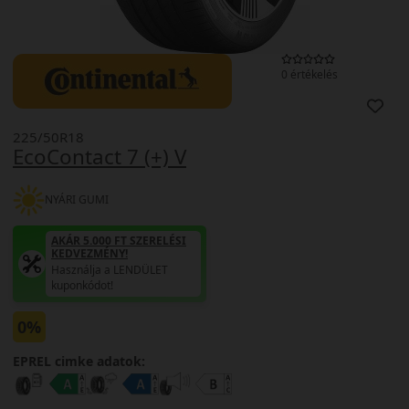
0 értékelés
225/50R18
EcoContact 7 (+) V
NYÁRI GUMI
AKÁR 5.000 FT SZERELÉSI
KEDVEZMÉNY!
Használja a LENDÜLET
kuponkódot!
0%
EPREL cimke adatok: