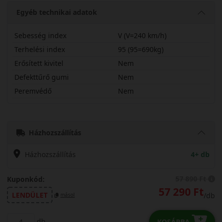
Egyéb technikai adatok
Sebesség index
V (V=240 km/h)
Terhelési index
95 (95=690kg)
Erősített kivitel
Nem
Defekttűrő gumi
Nem
Peremvédő
Nem
22550R18VECT7
Házhozszállítás
Házhozszállítás
4+ db
57 890 Ft
Kuponkód:
57 290 Ft
LENDÜLET
/db
másol
db
KOSÁRBA