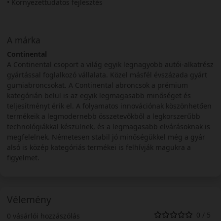
• Környezettudatos fejlesztés
A márka
Continental
A Continental csoport a világ egyik legnagyobb autói-alkatrész
gyártással foglalkozó vállalata. Közel másfél évszázada gyárt
gumiabroncsokat. A Continental abroncsok a prémium
kategórián belül is az egyik legmagasabb minőséget és
teljesítményt érik el. A folyamatos innovációnak köszönhetően
termékeik a legmodernebb összetevőkből a legkorszerűbb
technológiákkal készülnek, és a legmagasabb elvárásoknak is
megfelelnek. Németesen stabil jó minőségükkel még a gyár
alsó is közép kategóriás termékei is felhívják magukra a
figyelmet.
Vélemény
0 / 5
0 vásárlói hozzászólás