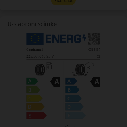
Előbírálat
EU-s abroncscímke