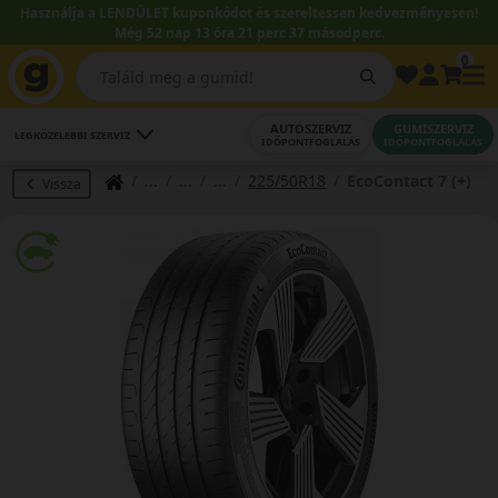
Használja a LENDÜLET kuponkódot és szereltessen kedvezményesen!
Még 52 nap 13 óra 21 perc 36 másodperc.
0
AUTÓSZERVIZ
GUMISZERVIZ
LEGKÖZELEBBI SZERVIZ
IDŐPONTFOGLALÁS
IDŐPONTFOGLALÁS
225/50R18
EcoContact 7 (+)
Vissza