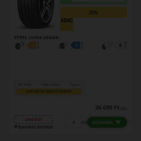
0%
EPREL cimke adatok:
0% THM
100% online
7 perc
FIZETHETEK RÉSZLETEKBEN?
36 690 Ft
/db
LENDÜLET
db
KOSÁRBA
Kuponkód másolása