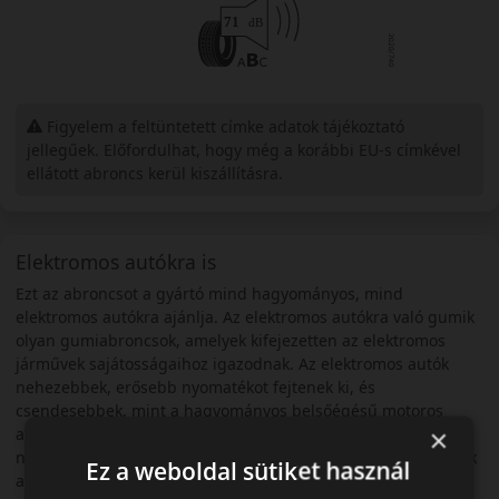
Figyelem a feltüntetett címke adatok tájékoztató
jellegűek. Előfordulhat, hogy még a korábbi EU-s címkével
ellátott abroncs kerül kiszállításra.
Elektromos autókra is
Ezt az abroncsot a gyártó mind hagyományos, mind
elektromos autókra ajánlja. Az elektromos autókra való gumik
olyan gumiabroncsok, amelyek kifejezetten az elektromos
járművek sajátosságaihoz igazodnak. Az elektromos autók
nehezebbek, erősebb nyomatékot fejtenek ki, és
csendesebbek, mint a hagyományos belsőégésű motoros
×
autók, ezért olyan gumikra van szükségük, amelyek elbírják a
nagyobb súlyt, a gyorsulást és a fékezést, valamint csökkentik
Ez a weboldal sütiket használ
a gördülési zajt és az ellenállást. Az elektromos autókra való