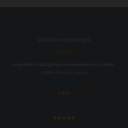
Vásárlói vélemények
97.76%
a vásárlók közül ajánlaná ismerősének ezt a boltot.
21659
vélemény alapján
Laca
-