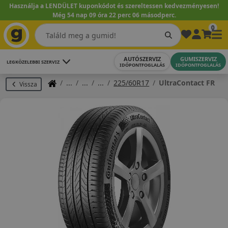
Használja a LENDÜLET kuponkódot és szereltessen kedvezményesen!
Még 54 nap 09 óra 22 perc 05 másodperc.
0
AUTÓSZERVIZ
GUMISZERVIZ
LEGKÖZELEBBI SZERVIZ
IDŐPONTFOGLALÁS
IDŐPONTFOGLALÁS
225/60R17
UltraContact FR
Vissza