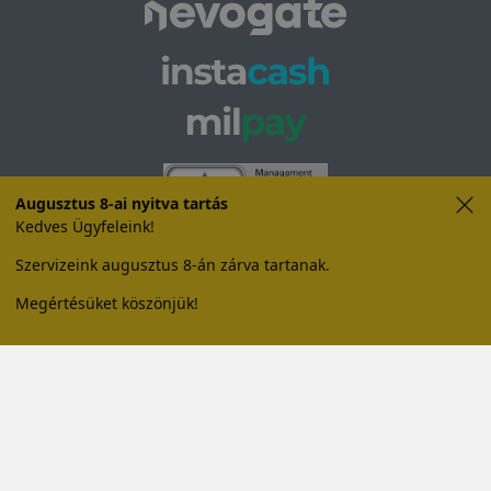
Augusztus 8-ai nyitva tartás
Kedves Ügyfeleink!
Szervizeink augusztus 8-án zárva tartanak.
Megértésüket köszönjük!