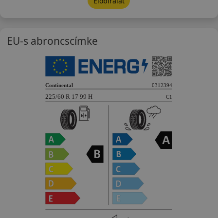
Előbírálat
EU-s abroncscímke