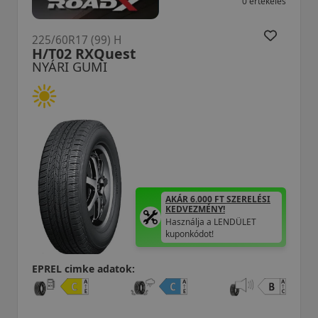
0 értékelés
225/60R17 (99) H
H/T02 RXQuest
NYÁRI GUMI
AKÁR 6.000 FT SZERELÉSI
KEDVEZMÉNY!
Használja a LENDÜLET
kuponkódot!
EPREL cimke adatok: