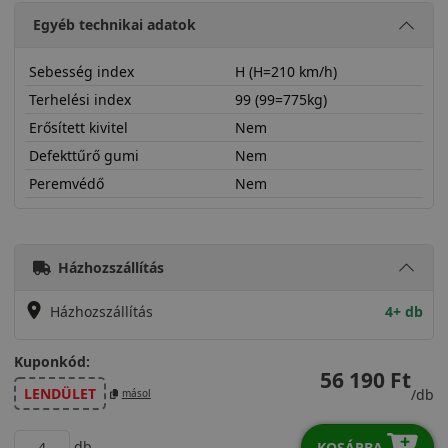
Egyéb technikai adatok
Sebesség index
H (H=210 km/h)
Terhelési index
99 (99=775kg)
Erősített kivitel
Nem
Defekttűrő gumi
Nem
Peremvédő
Nem
22560R17HUCT
Házhozszállítás
Házhozszállítás
4+ db
Kuponkód:
56 190 Ft
LENDÜLET
/db
másol
db
KOSÁRBA