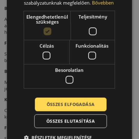
szabályzatunknak megfelelően.
Bővebben
Bevezető
Elengedhetetlenül
Teljesítmény
A Continental UltraContact egy nyári személyautó-abroncs,
szükséges
amelyet a hosszú élettartam és a megbízható mindennapi
használat érdekében fejlesztettek.
Futófelület és tapadás
Célzás
Funkcionalitás
Speciális futófelülete egyenletes kopást és stabil tapadást
biztosít száraz és nedves úton is.
Besorolatlan
Biztonsági jellemzők
Megbízható fékezési teljesítmény és stabil irányíthatóság
jellemzi.
Komfort és zajszint
ÖSSZES ELFOGADÁSA
Csendes futás és kellemes menetkomfort a mindennapi
közlekedés során.
ÖSSZES ELUTASÍTÁSA
Felhasználási ajánlás
RÉSZLETEK MEGJELENÍTÉSE
Személyautókhoz, városi és országúti nyári használatra.