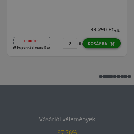
33 290 Ft
/db
LENDÜLET
db
KOSÁRBA
Kuponkód másolása
Vásárlói vélemények
97.76%