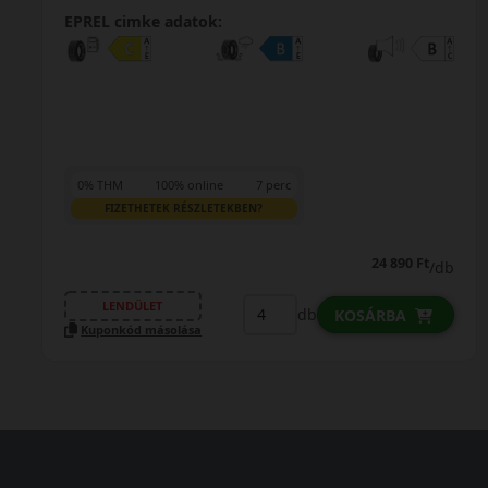
EPREL cimke adatok:
0% THM
100% online
7 perc
FIZETHETEK RÉSZLETEKBEN?
23 490 Ft
/db
LENDÜLET
db
KOSÁRBA
Kuponkód másolása