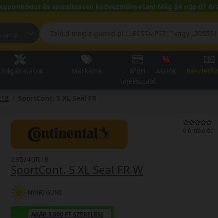
kuponkódot és szereltessen kedvezményesen! Még 54 nap 07 óra
pest, Fehérvári út
zolgáltatások
Márkáink
MBH
Akciók
Részletfi
tájékoztató
R18
SportCont. 5 XL Seal FR
0 értékelés
235/40R18
SportCont. 5 XL Seal FR W
NYÁRI GUMI
AKÁR 5.000 FT SZERELÉSI