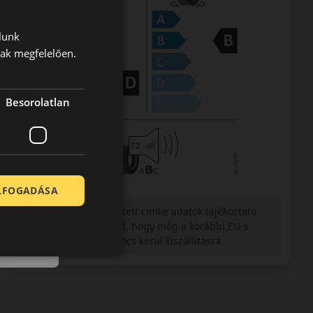
lunk
nak megfelelően.
Besorolatlan
ELFOGADÁSA
Figyelem a feltüntetett címke adatok tájékoztató
jellegűek. Előfordulhat, hogy még a korábbi EU-s
címkével ellátott abroncs kerül kiszállításra.