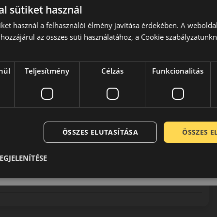
l sütiket használ
iket használ a felhasználói élmény javítása érdekében. A webolda
hozzájárul az összes süti használatához, a Cookie szabályzatunk
sz gyártással foglalkozó vállalata. Közel másfél évszázada
nül
Teljesítmény
Célzás
Funkcionalitás
 kategórián belül is az egyik legmagasabb minőséget és
tően termékeik a legmodernebb összetevőkből a legkorszerűbb
is megfelelnek. Németesen stabil jó minőségükkel még a gyár
elmet.
ÖSSZES ELUTASÍTÁSA
ÖSSZES 
EGJELENÍTÉSE
0 / 5