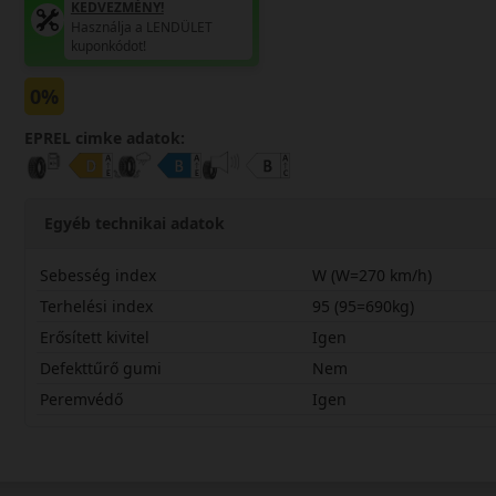
KEDVEZMÉNY!
Használja a LENDÜLET
kuponkódot!
0%
EPREL cimke adatok:
Egyéb technikai adatok
Sebesség index
W (W=270 km/h)
Terhelési index
95 (95=690kg)
Erősített kivitel
Igen
Defekttűrő gumi
Nem
Peremvédő
Igen
23540R18WSPO5XS