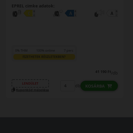
EPREL cimke adatok:
0% THM
100% online
7 perc
FIZETHETEK RÉSZLETEKBEN?
24 890 Ft
/db
LENDÜLET
db
KOSÁRBA
Kuponkód másolása