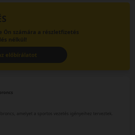
ÉS
 Ön számára a részletfizetés
és nélkül!
z előbírálatot
broncs
abroncs, amelyet a sportos vezetés igényeihez terveztek.