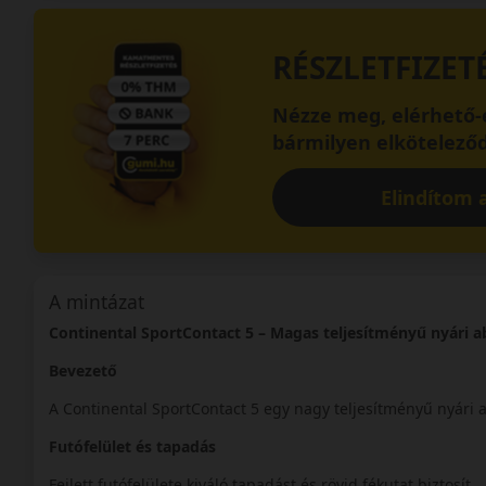
RÉSZLETFIZET
Nézze meg, elérhető-e
bármilyen elköteleződ
Elindítom a
A mintázat
Continental SportContact 5 – Magas teljesítményű nyári a
Bevezető
A Continental SportContact 5 egy nagy teljesítményű nyári 
Futófelület és tapadás
Fejlett futófelülete kiváló tapadást és rövid fékutat biztosít.