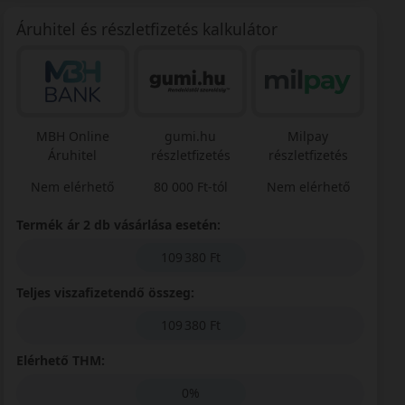
Áruhitel és részletfizetés kalkulátor
MBH Online
gumi.hu
Milpay
Áruhitel
részletfizetés
részletfizetés
Nem elérhető
80 000 Ft-tól
Nem elérhető
Termék ár 2 db vásárlása esetén:
109 380 Ft
Teljes viszafizetendő összeg:
109 380 Ft
Elérhető THM:
0%