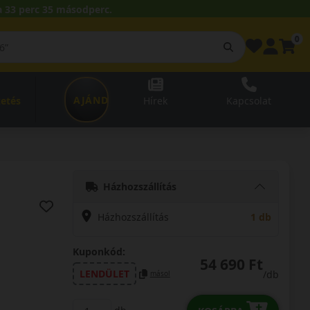
 33 perc 34 másodperc.
0
AJÁNDÉKUTALVÁNY
zetés
Hírek
Kapcsolat
Házhozszállítás
Házhozszállítás
1 db
Kuponkód:
54 690 Ft
LENDÜLET
/db
másol