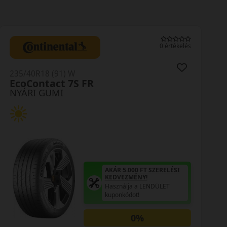
0 értékelés
235/40R18 (95) W
ZE320 Ziex XL MFS
NYÁRI GUMI
AKÁR 5.000 FT SZERELÉSI
KEDVEZMÉNY!
Használja a LENDÜLET
kuponkódot!
0%