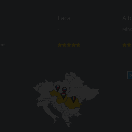
Laca
A b
-
Mind
ot.