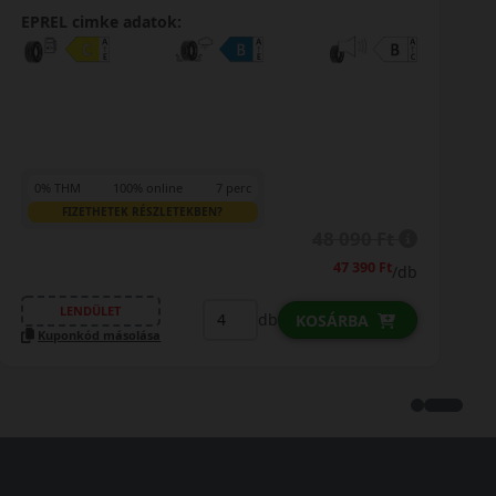
EPREL cimke adatok:
0% THM
100% online
7 perc
FIZETHETEK RÉSZLETEKBEN?
41 190 Ft
/db
LENDÜLET
db
KOSÁRBA
Kuponkód másolása