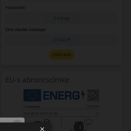
Futamidő:
3 hónap
Első részlet összege:
27 345 Ft
Előbírálat
EU-s abroncscímke
×