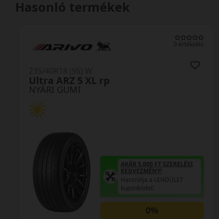
Hasonló termékek
0 értékelés
235/40R18 (95) W
U11 RXMotion XL
NYÁRI GUMI
AKÁR 5.000 FT SZERELÉSI
KEDVEZMÉNY!
Használja a LENDÜLET
kuponkódot!
0%