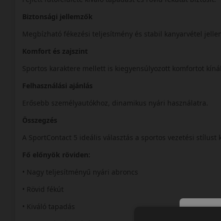
Biztonsági jellemzők
Megbízható fékezési teljesítmény és stabil kanyarvétel jelle
Komfort és zajszint
Sportos karaktere mellett is kiegyensúlyozott komfortot kíná
Felhasználási ajánlás
Erősebb személyautókhoz, dinamikus nyári használatra.
Összegzés
A SportContact 5 ideális választás a sportos vezetési stílus
Fő előnyök röviden:
• Nagy teljesítményű nyári abroncs
• Rövid fékút
• Kiváló tapadás