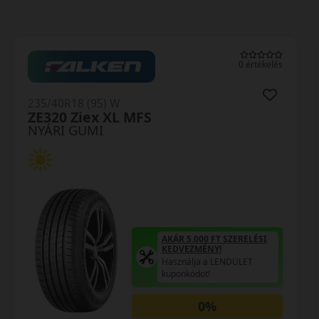
0 értékelés
235/40R18 (95) W
Ultra ARZ 5 XL rp
NYÁRI GUMI
AKÁR 5.000 FT SZERELÉSI
KEDVEZMÉNY!
Használja a LENDÜLET
kuponkódot!
0%