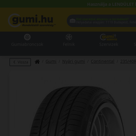
Használja a LENDÜLET 
Hol szeretné átvenni a termékeit?
Helyadatai alapján:
1119 Buda
Gumiabroncsok
Felnik
Szervizek
S
Gumi
Nyári gumi
Continental
235/40
Vissza