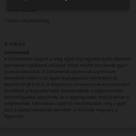
• Kiváló tapadás
• Stabil irányíthatóság
A márka
Continental
A Continental csoport a világ egyik legnagyobb autói-alkatrész
gyártással foglalkozó vállalata. Közel másfél évszázada gyárt
gumiabroncsokat. A Continental abroncsok a prémium
kategórián belül is az egyik legmagasabb minőséget és
teljesítményt érik el. A folyamatos innovációnak köszönhetően
termékeik a legmodernebb összetevőkből a legkorszerűbb
technológiákkal készülnek, és a legmagasabb elvárásoknak is
megfelelnek. Németesen stabil jó minőségükkel még a gyár
alsó is közép kategóriás termékei is felhívják magukra a
figyelmet.