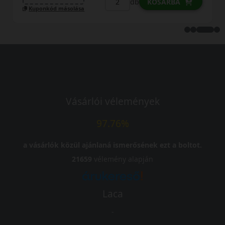
db
KOSÁRBA
Kuponkód másolása
Vásárlói vélemények
97.76%
a vásárlók közül ajánlaná ismerősének ezt a boltot.
21659
vélemény alapján
Laca
-