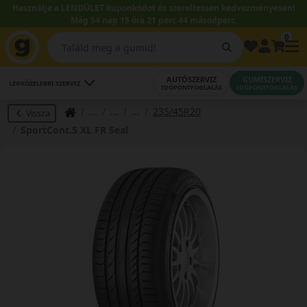
Használja a LENDÜLET kuponkódot és szereltessen kedvezményesen!
Még 54 nap 15 óra 21 perc 43 másodperc.
0
AUTÓSZERVIZ
GUMISZERVIZ
LEGKÖZELEBBI SZERVIZ
IDŐPONTFOGLALÁS
IDŐPONTFOGLALÁS
235/45R20
Vissza
SportCont.5 XL FR Seal