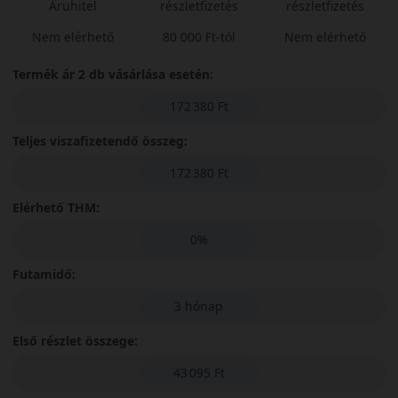
Áruhitel
részletfizetés
részletfizetés
Nem elérhető
80 000 Ft-tól
Nem elérhető
Termék ár 2 db vásárlása esetén:
172 380 Ft
Teljes viszafizetendő összeg:
172 380 Ft
Elérhető THM:
0%
Futamidő:
3 hónap
Első részlet összege:
43 095 Ft