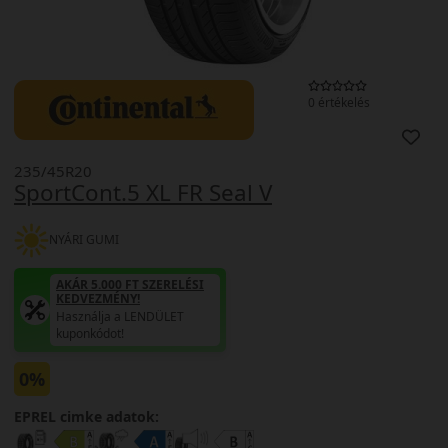
0 értékelés
235/45R20
SportCont.5 XL FR Seal V
NYÁRI GUMI
AKÁR 5.000 FT SZERELÉSI
KEDVEZMÉNY!
Használja a LENDÜLET
kuponkódot!
0%
EPREL cimke adatok: