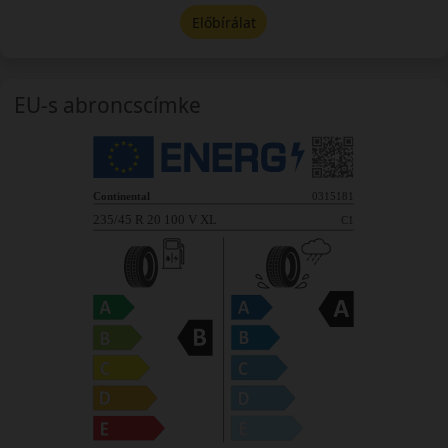
Előbírálat
EU-s abroncscímke