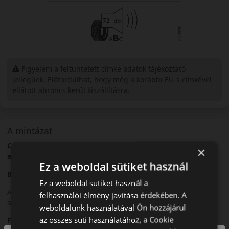
Figyelem a feltüntetett címke adatok tájékoztató
jellegűek. Előfordulhat, hogy még a korábbi EU-s címkével
ellátott abroncs kerül kiszállításra.
A mintázat
Continental SportContact 5 – Magas teljesítményű nyári
×
abroncs
Ez a weboldal sütiket használ
Bevezető
Ez a weboldal sütiket használ a
A Continental SportContact 5 egy nagy teljesítményű nyári
felhasználói élmény javítása érdekében. A
abroncs, amelyet a sportos vezetés igényeihez terveztek.
weboldalunk használatával Ön hozzájárul
az összes süti használatához, a Cookie
Futófelület és tapadás