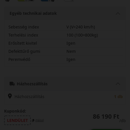
Egyéb technikai adatok
Sebesség index
V (V=240 km/h)
Terhelési index
100 (100=800kg)
Erősített kivitel
Igen
Defekttűrő gumi
Nem
Peremvédő
Igen
23545R20VSPC5LX
Házhozszállítás
Házhozszállítás
1 db
Kuponkód:
86 190 Ft
LENDÜLET
/db
másol