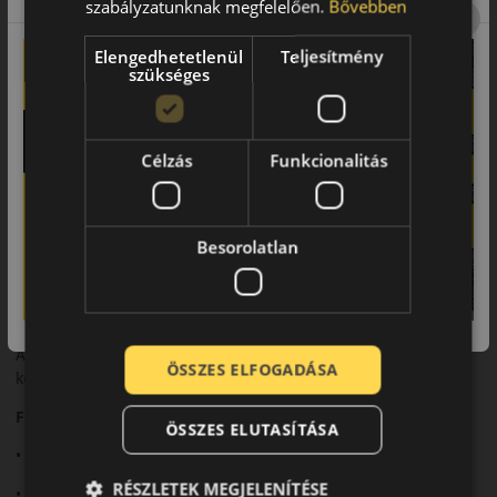
szabályzatunknak megfelelően.
Bővebben
Fejlett futófelülete kiváló tapadást és rövid fékutat biztosít.
Elengedhetetlenül
Teljesítmény
Biztonsági jellemzők
szükséges
Megbízható fékezési teljesítmény és stabil kanyarvétel
jellemzi.
Célzás
Funkcionalitás
Komfort és zajszint
Sportos karaktere mellett is kiegyensúlyozott komfortot kínál.
Felhasználási ajánlás
Besorolatlan
Erősebb személyautókhoz, dinamikus nyári használatra.
Összegzés
A SportContact 5 ideális választás a sportos vezetési stílust
ÖSSZES ELFOGADÁSA
kedvelők számára.
Fő előnyök röviden:
ÖSSZES ELUTASÍTÁSA
• Nagy teljesítményű nyári abroncs
RÉSZLETEK MEGJELENÍTÉSE
• Rövid fékút