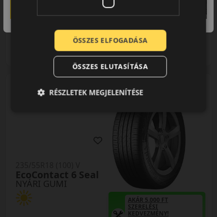
52 390 Ft
51 790 Ft
/db
ÖSSZES ELFOGADÁSA
LENDÜLET
db
KOSÁRBA
Kuponkód másolása
ÖSSZES ELUTASÍTÁSA
RÉSZLETEK MEGJELENÍTÉSE
0 értékelés
235/55R18 (100) V
EcoContact 6 Seal
NYÁRI GUMI
AKÁR 5.000 FT
SZERELÉSI
KEDVEZMÉNY!