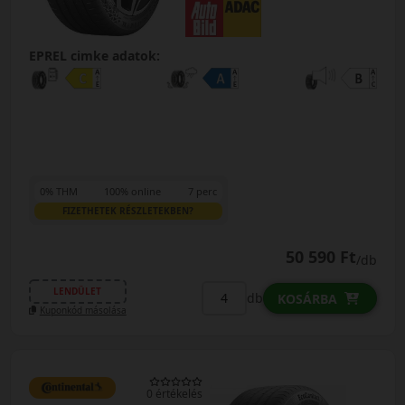
EPREL cimke adatok:
0% THM
100% online
7 perc
FIZETHETEK RÉSZLETEKBEN?
50 590 Ft
/db
LENDÜLET
db
KOSÁRBA
Kuponkód másolása
0 értékelés