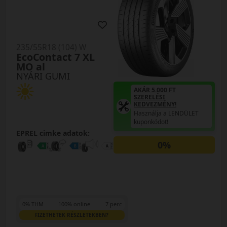
235/55R18 (104) W
EcoContact 7 XL
MO al
NYÁRI GUMI
AKÁR 5.000 FT
SZERELÉSI
KEDVEZMÉNY!
Használja a LENDÜLET
kuponkódot!
EPREL cimke adatok:
0%
0% THM
100% online
7 perc
FIZETHETEK RÉSZLETEKBEN?