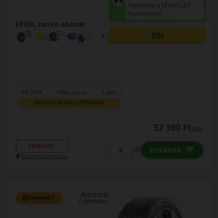
Használja a LENDÜLET
kuponkódot!
EPREL cimke adatok:
0%
0% THM
100% online
7 perc
FIZETHETEK RÉSZLETEKBEN?
57 390 Ft
/db
LENDÜLET
db
KOSÁRBA
Kuponkód másolása
0 értékelés