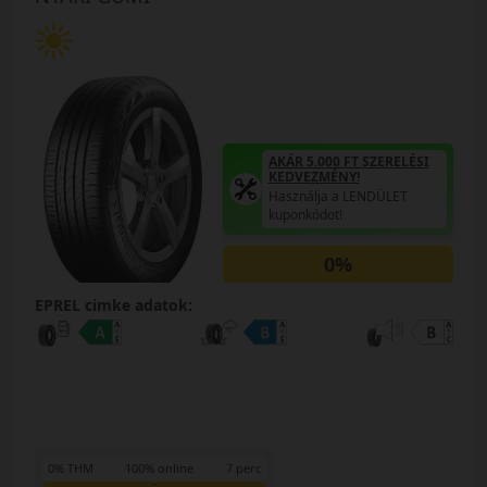
AKÁR 5.000 FT SZERELÉSI
KEDVEZMÉNY!
Használja a LENDÜLET
kuponkódot!
0%
EPREL cimke adatok:
0% THM
100% online
7 perc