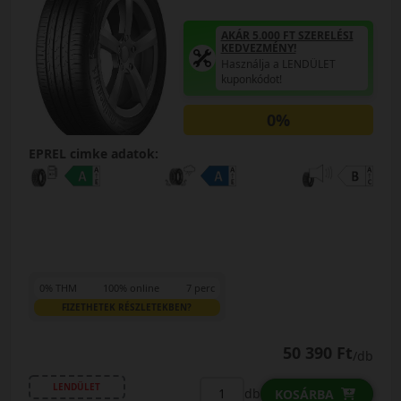
AKÁR 5.000 FT SZERELÉSI
KEDVEZMÉNY!
Használja a LENDÜLET
kuponkódot!
0%
EPREL cimke adatok:
0% THM
100% online
7 perc
FIZETHETEK RÉSZLETEKBEN?
50 390 Ft
/db
LENDÜLET
db
KOSÁRBA