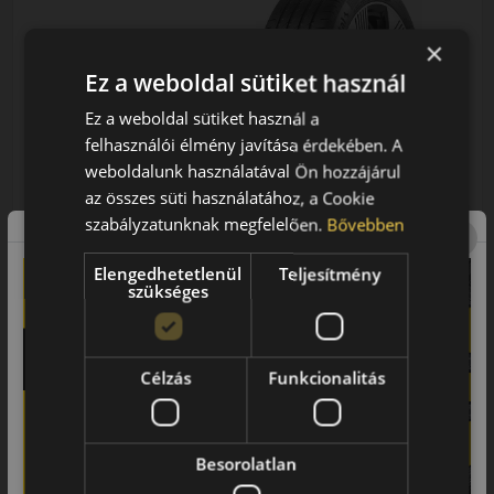
×
Ez a weboldal sütiket használ
Ez a weboldal sütiket használ a
235/55R18 (104) V
felhasználói élmény javítása érdekében. A
EcoContact 7 XL al
weboldalunk használatával Ön hozzájárul
NYÁRI GUMI
az összes süti használatához, a Cookie
AKÁR 5.000 FT
szabályzatunknak megfelelően.
Bővebben
SZERELÉSI
KEDVEZMÉNY!
Használja a LENDÜLET
Elengedhetetlenül
Teljesítmény
kuponkódot!
szükséges
EPREL cimke adatok:
0%
Célzás
Funkcionalitás
Besorolatlan
0% THM
100% online
7 perc
FIZETHETEK RÉSZLETEKBEN?