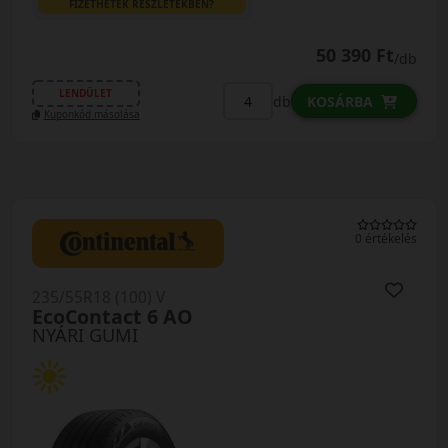
FIZETHETEK RÉSZLETEKBEN?
50 390 Ft
/db
LENDÜLET
db
KOSÁRBA
Kuponkód másolása
0 értékelés
235/55R18 (100) V
EcoContact 6 AO
NYÁRI GUMI