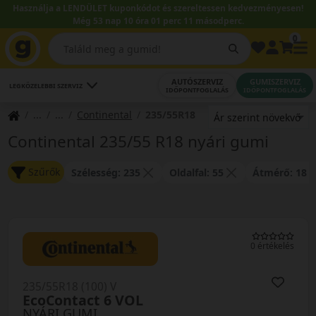
Használja a LENDÜLET kuponkódot és szereltessen kedvezményesen!
Még 53 nap 10 óra 01 perc 10 másodperc.
0
AUTÓSZERVIZ
GUMISZERVIZ
LEGKÖZELEBBI SZERVIZ
IDŐPONTFOGLALÁS
IDŐPONTFOGLALÁS
Continental
235/55R18
Continental 235/55 R18 nyári gumi
Szűrők
Szélesség: 235
Oldalfal: 55
Átmérő: 18
0 értékelés
235/55R18 (100) V
EcoContact 6 VOL
NYÁRI GUMI