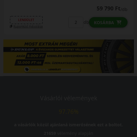
59 790 Ft
/db
LENDÜLET
db
KOSÁRBA
Kuponkód másolása
Vásárlói vélemények
97.76%
a vásárlók közül ajánlaná ismerősének ezt a boltot.
21659
vélemény alapján