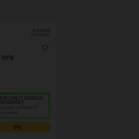
0 értékelés
L RPB
KÁR 5.000 FT SZERELÉSI
EDVEZMÉNY!
asználja a LENDÜLET
uponkódot!
0%