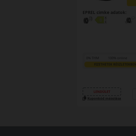
EPREL cimke adatok:
0% THM
100% online
FIZETHETEK RÉSZLETEKBE
LENDÜLET
Kuponkód másolása