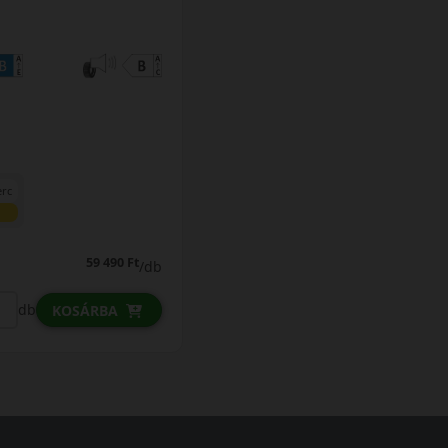
erc
59 490 Ft
/db
db
KOSÁRBA