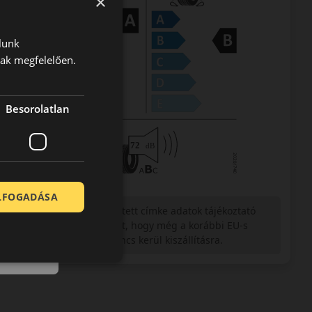
×
lunk
nak megfelelően.
Besorolatlan
ELFOGADÁSA
Figyelem a feltüntetett címke adatok tájékoztató
jellegűek. Előfordulhat, hogy még a korábbi EU-s
címkével ellátott abroncs kerül kiszállításra.