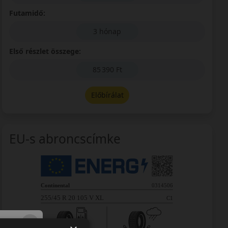
Futamidő:
3 hónap
Első részlet összege:
85 390 Ft
Előbírálat
EU-s abroncscímke