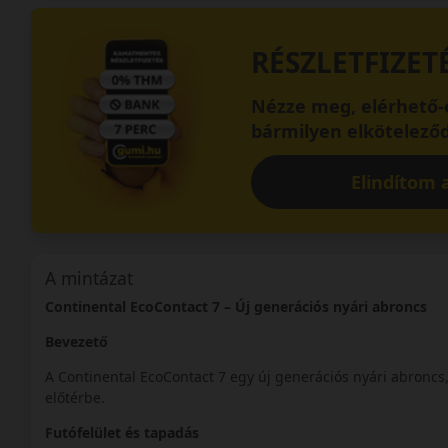
RÉSZLETFIZET
Nézze meg, elérhető-e
bármilyen elköteleződ
Elindítom a
A mintázat
Continental EcoContact 7 – Új generációs nyári abroncs
Bevezető
A Continental EcoContact 7 egy új generációs nyári abroncs
előtérbe.
Futófelület és tapadás