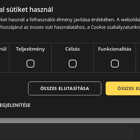
l sütiket használ
iket használ a felhasználói élmény javítása érdekében. A webolda
hozzájárul az összes süti használatához, a Cookie szabályzatunk
sz gyártással foglalkozó vállalata. Közel másfél évszázada
nül
Teljesítmény
Célzás
Funkcionalitás
 kategórián belül is az egyik legmagasabb minőséget és
tően termékeik a legmodernebb összetevőkből a legkorszerűbb
is megfelelnek. Németesen stabil jó minőségükkel még a gyár
elmet.
ÖSSZES ELUTASÍTÁSA
ÖSSZES 
EGJELENÍTÉSE
0 / 5