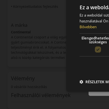
Ez a webolda
• Környezettudatos fejlesztés
Ez a weboldal süt
használatával Ön 
A márka
Bővebben
Continental
A Continental csoport a világ egyik legnagyobb autói-alkatré
Elengedhetetle
szükséges
gyárt gumiabroncsokat. A Continental abroncsok a prémium
teljesítményt érik el. A folyamatos innovációnak köszönhe
technológiákkal készülnek, és a legmagasabb elvárásoknak 
alsó is közép kategóriás termékei is felhívják magukra a figy
Vélemény
RÉSZLETEK M
0 vásárlói hozzászólás
Felhasználói vélemények