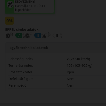
KEDVEZMÉNY!
Használja a LENDÜLET
kuponkódot!
0%
EPREL cimke adatok:
Egyéb technikai adatok
Sebesség index
V (V=240 km/h)
Terhelési index
105 (105=925kg)
Erősített kivitel
Igen
Defekttűrő gumi
Nem
Peremvédő
Nem
25545R20VEC7XL