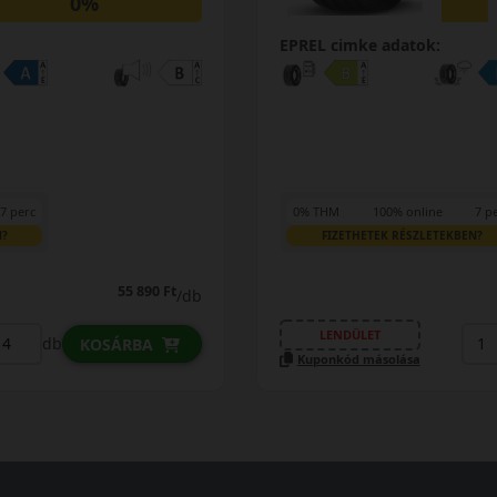
0%
EPREL cimke adatok:
7 perc
0% THM
100% online
7 p
N?
FIZETHETEK RÉSZLETEKBEN?
55 890 Ft
/db
LENDÜLET
db
KOSÁRBA
Kuponkód másolása