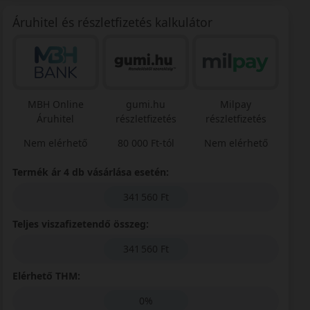
Áruhitel és részletfizetés kalkulátor
MBH Online
gumi.hu
Milpay
Áruhitel
részletfizetés
részletfizetés
Nem elérhető
80 000 Ft-tól
Nem elérhető
Termék ár 4 db vásárlása esetén:
341 560 Ft
Teljes viszafizetendő összeg:
341 560 Ft
Elérhető THM:
0%