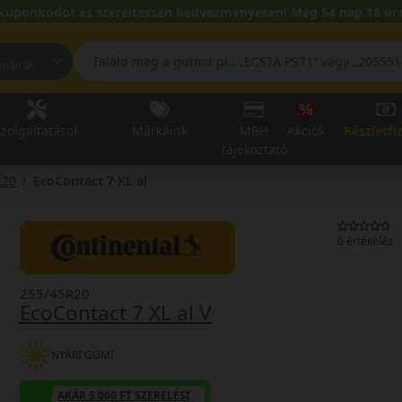
kuponkódot és szereltessen kedvezményesen! Még 54 nap 18 óra
pest, Fehérvári út
zolgáltatások
Márkáink
MBH
Akciók
Részletfi
tájékoztató
R20
EcoContact 7 XL al
0 értékelés
255/45R20
EcoContact 7 XL al V
NYÁRI GUMI
AKÁR 5.000 FT SZERELÉSI