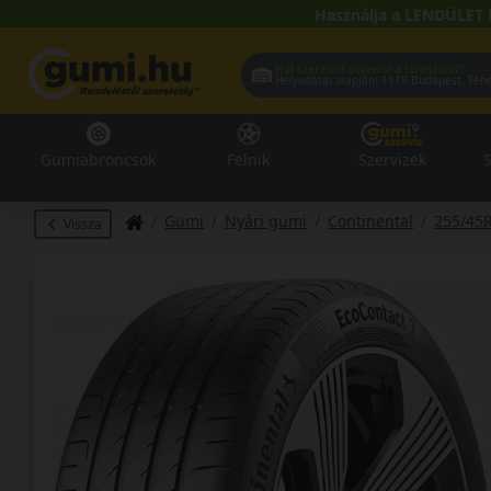
Használja a LENDÜLET 
Hol szeretné átvenni a termékeit?
Helyadatai alapján:
1119 Buda
Gumiabroncsok
Felnik
Szervizek
S
Gumi
Nyári gumi
Continental
255/45
Vissza