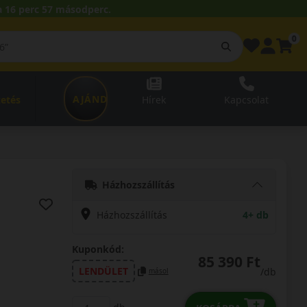
 16 perc 56 másodperc.
0
AJÁNDÉKUTALVÁNY
zetés
Hírek
Kapcsolat
Házhozszállítás
Házhozszállítás
4+ db
Kuponkód:
85 390 Ft
LENDÜLET
/db
másol