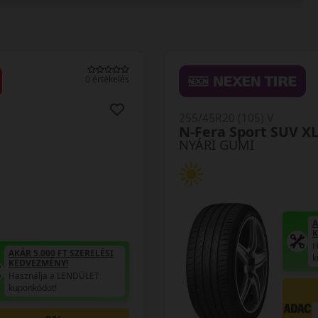
0 értékelés
255/45R20 (105) V
N-Fera Sport SUV X
NYÁRI GUMI
A
K
H
AKÁR 5.000 FT SZERELÉSI
k
KEDVEZMÉNY!
Használja a LENDÜLET
kuponkódot!