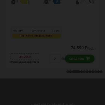
0% THM
100% online
7 perc
FIZETHETEK RÉSZLETEKBEN?
74 590 Ft
/db
LENDÜLET
db
KOSÁRBA
Kuponkód másolása