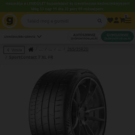
Használja a LENDÜLET kuponkódot és szereltessen kedvezményesen!
Még 53 nap 15 óra 22 perc 05 másodperc.
0
AUTÓSZERVIZ
GUMISZERVIZ
LEGKÖZELEBBI SZERVIZ
IDŐPONTFOGLALÁS
IDŐPONTFOGLALÁS
265/35R20
Vissza
SportContact 7 XL FR