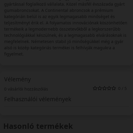
gyártással foglalkozó vállalata. Közel másfél évszázada gyárt
gumiabroncsokat. A Continental abroncsok a prémium
kategórián belül is az egyik legmagasabb minőséget és
teljesítményt érik el. A folyamatos innovációnak köszönhetően
termékeik a legmodernebb összetevőkből a legkorszerűbb
technológiákkal készülnek, és a legmagasabb elvárásoknak is
megfelelnek. Németesen stabil jó minőségükkel még a gyár
alsó is közép kategóriás termékei is felhívják magukra a
figyelmet.
Vélemény
0 / 5
0 vásárlói hozzászólás
Felhasználói vélemények
Hasonló termékek