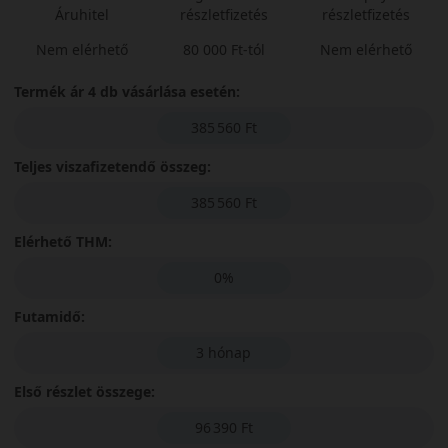
Áruhitel
részletfizetés
részletfizetés
Nem elérhető
80 000 Ft-tól
Nem elérhető
Termék ár 4 db vásárlása esetén:
385 560 Ft
Teljes viszafizetendő összeg:
385 560 Ft
Elérhető THM:
0%
Futamidő:
3 hónap
Első részlet összege:
96 390 Ft