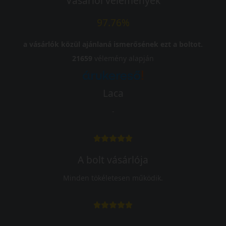
Vásárlói vélemények
97.76%
a vásárlók közül ajánlaná ismerősének ezt a boltot.
21659
vélemény alapján
Laca
-
A bolt vásárlója
Minden tökéletesen működik.