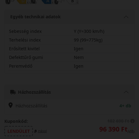
Egyéb technikai adatok
Sebesség index
Y (Y=300 km/h)
Terhelési index
99 (99=775kg)
Erősített kivitel
Igen
Defekttűrő gumi
Nem
Peremvédő
Igen
26535R20YSPC77X
Házhozszállítás
Házhozszállítás
4+ db
102 690 Ft
Kuponkód:
96 390 Ft
LENDÜLET
/db
másol