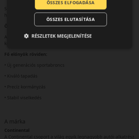
ÖSSZES ELFOGADÁSA
Sportos és nagy teljesítményű személyautókhoz, nyári
használatra.
ÖSSZES ELUTASÍTÁSA
Összegzés
RÉSZLETEK MEGJELENÍTÉSE
A SportContact 7 a precíz és magabiztos sportos vezetéshez
készült.
Fő előnyök röviden:
• Új generációs sportabroncs
• Kiváló tapadás
• Precíz kormányzás
• Stabil viselkedés
A márka
Continental
A Continental csoport a világ egyik legnagyobb autói-alkatrész