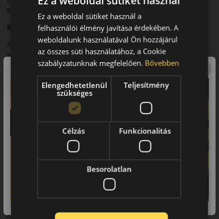
Ez a weboldal sütiket használ
teljesítmény
Ez a weboldal sütiket használ a
Bevezető
felhasználói élmény javítása érdekében. A
weboldalunk használatával Ön hozzájárul
A Continental SportContact 7 egy új generációs sportos nyári
az összes süti használatához, a Cookie
abroncs, amely a maximális tapadást és a pontos
szabályzatunknak megfelelően.
Bővebben
irányíthatóságot helyezi előtérbe.
Futófelület és tapadás
Elengedhetetlenül
Teljesítmény
szükséges
Modern futófelületi kialakítása kiváló tapadást biztosít száraz
és nedves útfelületen is.
Biztonsági jellemzők
Célzás
Funkcionalitás
Kiszámítható fékteljesítmény és magas szintű menetstabilitás
jellemzi.
Besorolatlan
Komfort és zajszint
Sportos karaktere ellenére is kiegyensúlyozott komfortot
kínál.
Felhasználási ajánlás