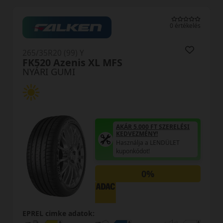
0 értékelés
265/35R20 (99) Y
FK520 Azenis XL MFS
NYÁRI GUMI
AKÁR 5.000 FT SZERELÉSI
KEDVEZMÉNY!
Használja a LENDÜLET
kuponkódot!
0%
EPREL cimke adatok: