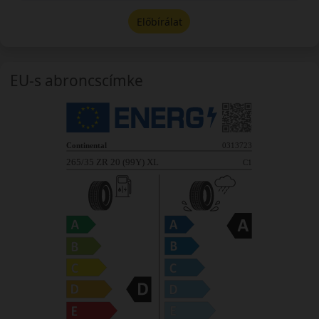
Előbírálat
EU-s abroncscímke