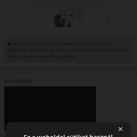
Figyelem a feltüntetett címke adatok tájékoztató
jellegűek. Előfordulhat, hogy még a korábbi EU-s címkével
ellátott abroncs kerül kiszállításra.
A mintázat
×
Continental SportContact 7 – Következő szintű sportos