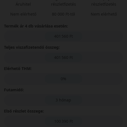
Áruhitel
részletfizetés
részletfizetés
Nem elérhető
80 000 Ft-tól
Nem elérhető
Termék ár 4 db vásárlása esetén:
401 560 Ft
Teljes viszafizetendő összeg:
401 560 Ft
Elérhető THM:
0%
Futamidő:
3 hónap
Első részlet összege:
100 390 Ft