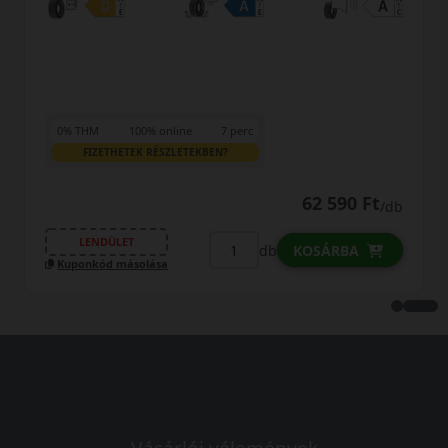
0% THM
100% online
7 perc
FIZETHETEK RÉSZLETEKBEN?
66 390 Ft
/db
LENDÜLET
db
KOSÁRBA
Kuponkód másolása