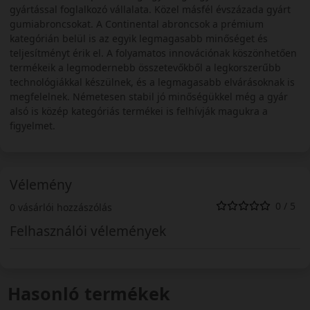
gyártással foglalkozó vállalata. Közel másfél évszázada gyárt
gumiabroncsokat. A Continental abroncsok a prémium
kategórián belül is az egyik legmagasabb minőséget és
teljesítményt érik el. A folyamatos innovációnak köszönhetően
termékeik a legmodernebb összetevőkből a legkorszerűbb
technológiákkal készülnek, és a legmagasabb elvárásoknak is
megfelelnek. Németesen stabil jó minőségükkel még a gyár
alsó is közép kategóriás termékei is felhívják magukra a
figyelmet.
Vélemény
0 / 5
0 vásárlói hozzászólás
Felhasználói vélemények
Hasonló termékek