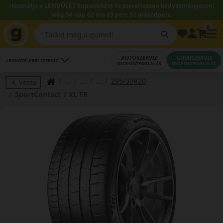
Használja a LENDÜLET kuponkódot és szereltessen kedvezményesen!
Még 54 nap 02 óra 03 perc 32 másodperc.
0
AUTÓSZERVIZ
GUMISZERVIZ
LEGKÖZELEBBI SZERVIZ
IDŐPONTFOGLALÁS
IDŐPONTFOGLALÁS
295/30R20
Vissza
SportContact 7 XL FR