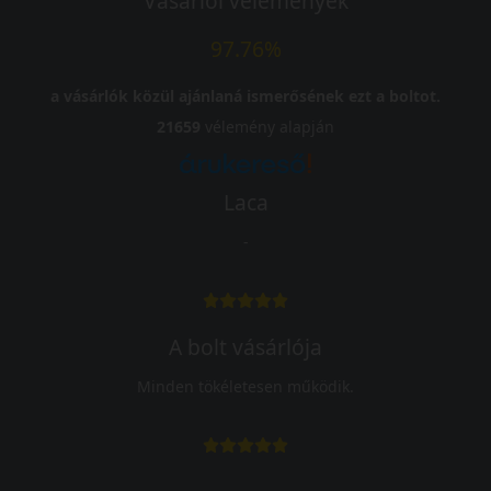
Vásárlói vélemények
97.76%
a vásárlók közül ajánlaná ismerősének ezt a boltot.
21659
vélemény alapján
Laca
-
A bolt vásárlója
Minden tökéletesen működik.