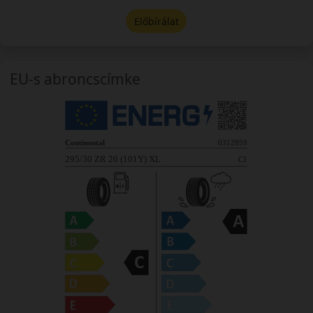
Előbírálat
EU-s abroncscímke