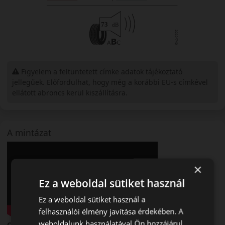
Figyelem a feltüntetett címke adatok tájékoztató
jellegűek. Előfordulhat, hogy még a korábbi EU-s címkével
ellátott abroncs kerül kiszállításra.
A mintázat
×
Ez a weboldal sütiket használ
Ez a weboldal sütiket használ a
felhasználói élmény javítása érdekében. A
weboldalunk használatával Ön hozzájárul
Continental SportContact 7 – Következő szintű sportos