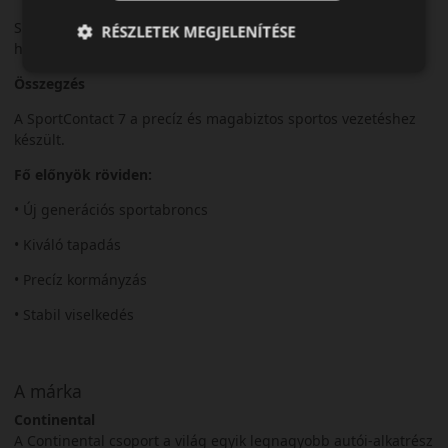
Sportos és nagy teljesítményű személyautókhoz, nyári
RÉSZLETEK MEGJELENÍTÉSE
használatra.
Összegzés
A SportContact 7 a precíz és magabiztos sportos vezetéshez
készült.
Fő előnyök röviden:
• Új generációs sportabroncs
• Kiváló tapadás
• Precíz kormányzás
• Stabil viselkedés
A márka
Continental
A Continental csoport a világ egyik legnagyobb autói-alkatrész