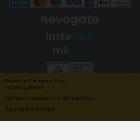
Augusztus 8-ai nyitva tartás
Kedves Ügyfeleink!
Szervizeink augusztus 8-án zárva tartanak.
Megértésüket köszönjük!