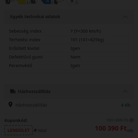
Egyéb technikai adatok
Sebesség index
Y (Y=300 km/h)
Terhelési index
101 (101=825kg)
Erősített kivitel
Igen
Defekttűrő gumi
Nem
Peremvédő
Igen
29530R20YSPC7X
Házhozszállítás
Házhozszállítás
4 db
107 090 Ft
Kuponkód:
100 390 Ft
LENDÜLET
/db
másol