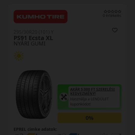
0 értékelés
295/30R20 (101) Y
Proxes Sport 2 XL
NYÁRI GUMI
AKÁR 5.000 FT SZERELÉSI
KEDVEZMÉNY!
Használja a LENDÜLET
kuponkódot!
0%
EPREL cimke adatok: