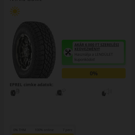
AKÁR 6.000 FT SZERELÉSI
KEDVEZMÉNY!
Használja a LENDÜLET
kuponkódot!
0%
EPREL cimke adatok:
0% THM
100% online
7 perc