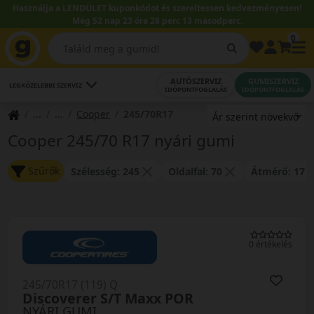
Használja a LENDÜLET kuponkódot és szereltessen kedvezményesen!
Még 52 nap 23 óra 28 perc 13 másodperc.
0
AUTÓSZERVIZ
GUMISZERVIZ
LEGKÖZELEBBI SZERVIZ
IDŐPONTFOGLALÁS
IDŐPONTFOGLALÁS
Cooper
245/70R17
Cooper 245/70 R17 nyári gumi
Szűrők
Szélesség: 245
Oldalfal: 70
Átmérő: 17
0 értékelés
245/70R17 (119) Q
Discoverer S/T Maxx POR
NYÁRI GUMI