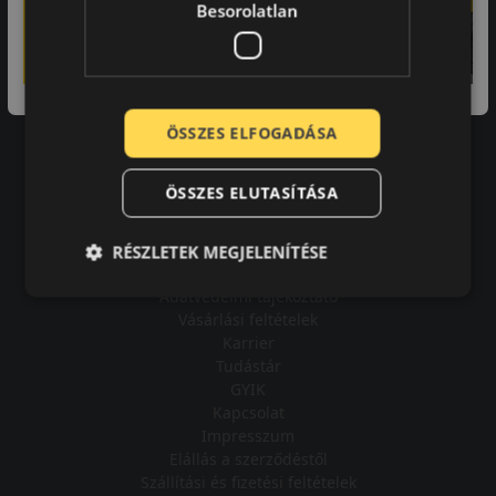
Besorolatlan
A bolt vásárlója
ÖSSZES ELFOGADÁSA
Minden tökéletesen működik.
ÖSSZES ELUTASÍTÁSA
RÉSZLETEK MEGJELENÍTÉSE
Impresszum
Adatvédelmi tájékoztató
Vásárlási feltételek
Karrier
Tudástár
GYIK
Kapcsolat
Impresszum
Elállás a szerződéstől
Szállítási és fizetési feltételek