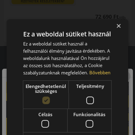
FIZETHETEK RÉSZLETEKBEN?
72 690 Ft
/db
×
LENDÜLET
db
KOSÁRBA
Ez a weboldal sütiket használ
Kuponkód másolása
Ez a weboldal sütiket használ a
felhasználói élmény javítása érdekében. A
weboldalunk használatával Ön hozzájárul
az összes süti használatához, a Cookie
Vásárlói vélemények
szabályzatunknak megfelelően.
Bővebben
97.76%
Elengedhetetlenül
Teljesítmény
szükséges
a vásárlók közül ajánlaná ismerősének ezt a boltot.
21659
vélemény alapján
Célzás
Funkcionalitás
Laca
-