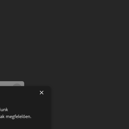
×
lunk
nak megfelelően.