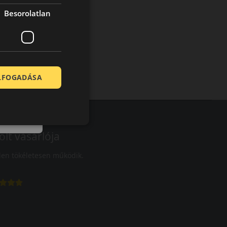
Besorolatlan
ELFOGADÁSA
olt vásárlója
en tökéletesen működik.