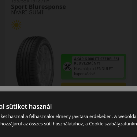
195/55R16 (87) H
Sport Bluresponse
NYÁRI GUMI
AKÁR 6.000 FT SZERELÉSI
KEDVEZMÉNY!
Használja a LENDÜLET
kuponkódot!
0%
EPREL cimke adatok:
l sütiket használ
iket használ a felhasználói élmény javítása érdekében. A webolda
hozzájárul az összes süti használatához, a Cookie szabályzatunk