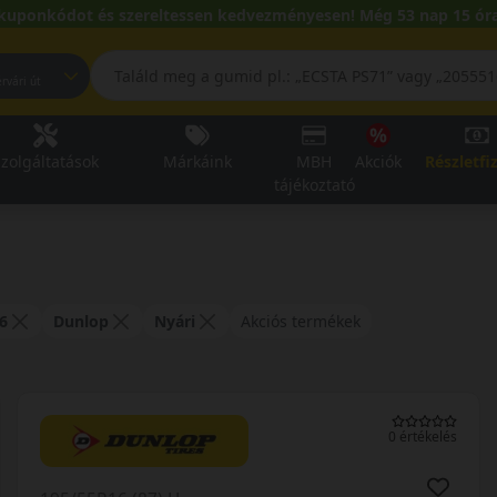
kuponkódot és szereltessen kedvezményesen! Még 53 nap 15 óra
pest, Fehérvári út
zolgáltatások
Márkáink
MBH
Akciók
Részletfi
tájékoztató
6
Dunlop
Nyári
Akciós termékek
0 értékelés