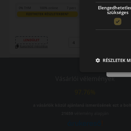
Elengedhetetle
0% THM
100% online
7 perc
szükséges
FIZETHETEK RÉSZLETEKBEN?
40 990 Ft
39 690 Ft
/db
LENDÜLET
db
KOSÁRBA
Kuponkód másolása
RÉSZLETEK M
Vásárlói vélemények
97.76%
a vásárlók közül ajánlaná ismerősének ezt a bolt
21659
vélemény alapján