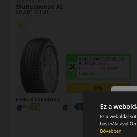
195/55R16 (91) V
BluResponse XL
NYÁRI GUMI
AKÁR 6.000 FT SZERELÉSI
KEDVEZMÉNY!
Használja a LENDÜLET
kuponkódot!
0%
EPREL cimke adatok:
Ez a webolda
Ez a weboldal süt
használatával Ön 
Bővebben