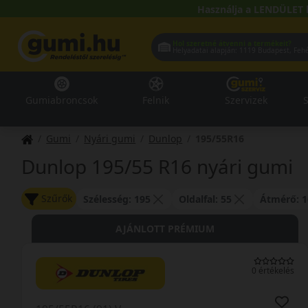
Használja a LENDÜLET 
Hol szeretné átvenni a termékeit?
Helyadatai alapján:
1119 Buda
Gumiabroncsok
Felnik
Szervizek
S
Gumi
Nyári gumi
Dunlop
195/55R16
Dunlop 195/55 R16 nyári gumi
Szűrők
Szélesség: 195
Oldalfal: 55
Átmérő: 1
AJÁNLOTT PRÉMIUM
0 értékelés