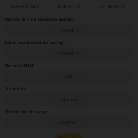
Nem elérhető
80 000 Ft-tól
501 000 Ft-tól
Termék ár 4 db vásárlása esetén:
194 360 Ft
Teljes viszafizetendő összeg:
194 360 Ft
Elérhető THM:
0%
Futamidő:
3 hónap
Első részlet összege:
48 590 Ft