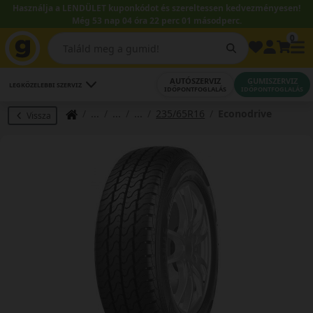
Használja a LENDÜLET kuponkódot és szereltessen kedvezményesen!
Még 53 nap 04 óra 22 perc 00 másodperc.
0
AUTÓSZERVIZ
GUMISZERVIZ
LEGKÖZELEBBI SZERVIZ
IDŐPONTFOGLALÁS
IDŐPONTFOGLALÁS
235/65R16
Econodrive
Vissza