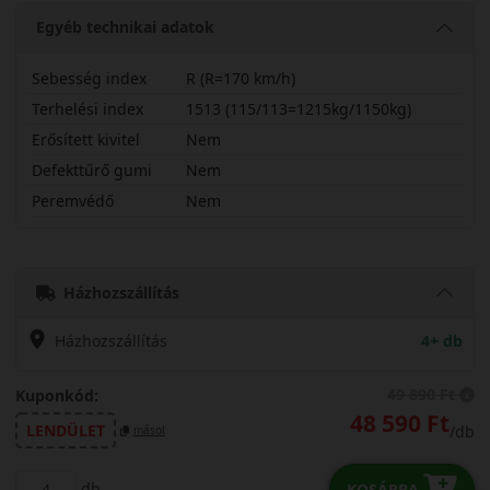
Egyéb technikai adatok
Sebesség index
R (R=170 km/h)
Terhelési index
1513 (115/113=1215kg/1150kg)
Erősített kivitel
Nem
Defekttűrő gumi
Nem
Peremvédő
Nem
23565R16CRECDR
Házhozszállítás
Házhozszállítás
4+ db
49 890 Ft
Kuponkód:
48 590 Ft
LENDÜLET
/db
másol
db
KOSÁRBA