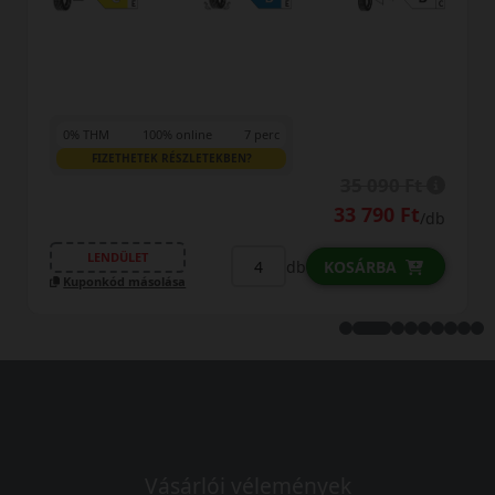
0% THM
100% online
7 perc
FIZETHETEK RÉSZLETEKBEN?
35 090 Ft
33 790 Ft
/db
LENDÜLET
db
KOSÁRBA
Kuponkód másolása
Vásárlói vélemények