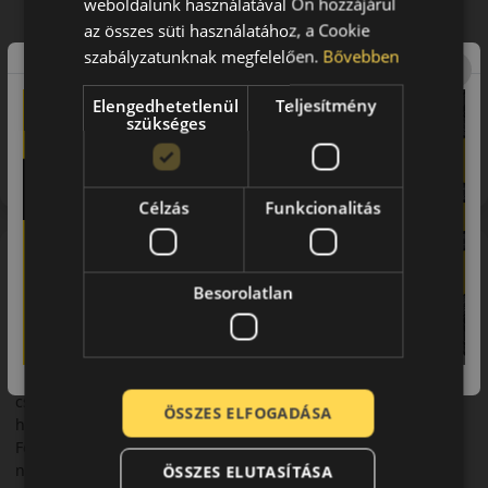
weboldalunk használatával Ön hozzájárul
az összes süti használatához, a Cookie
szabályzatunknak megfelelően.
Bővebben
Elengedhetetlenül
Teljesítmény
szükséges
Figyelem a feltüntetett címke adatok tájékoztató
jellegűek. Előfordulhat, hogy még a korábbi EU-s címkével
ellátott abroncs kerül kiszállításra.
Célzás
Funkcionalitás
A márka
Dunlop
Besorolatlan
A Dunlop prémium kategóriás márka, a Goodyear-Dunlop
csoport névadó tagja. Míg a Goodyear a csendes, komfortos
gumit preferáló- , addig a Dunlop a fiatalos, sportosan vezető
vásárlók igényeit kívánja kielégíteni. Termékei a legmagasabb
csúcstechnológiát állítják a gumigyártás szolgálatába úgy,
ÖSSZES ELFOGADÁSA
hogy abból az élmény-autózás kellékei szülessenek.
Fejlesztéseinek középpontjában a sport-szedánok és
nagyméretű, felső kategóriás limuzinok, SUV-k gumiabroncs-
ÖSSZES ELUTASÍTÁSA