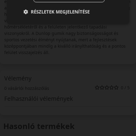
ellátása áll. A Dunlop fejlesztési filozófiájának középpontjában
a magas irányíthatóság és a pontos visszajelzés áll. Nem elég
RÉSZLETEK MEGJELENÍTÉSE
hogyha az abroncs jól követi az utasításokat, pontos
visszajelzést is kell nyújtania az út minőségéről,
hőmérsékletéről és a felületen jelentkező tapadási
viszonyokról. A Dunlop gumik nagy biztonságosságot és
sportos vezetési élményt nyújtanak, mert a fejlesztések
középpontjában mindíg a kiválló irányíthatóság és a pontos
felület visszajelzés áll.
Vélemény
0 / 5
0 vásárlói hozzászólás
Felhasználói vélemények
Hasonló termékek