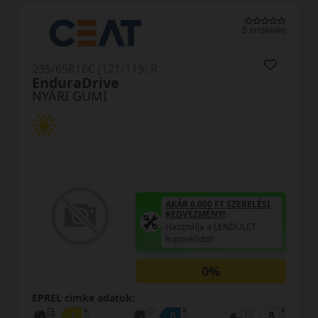
0 értékelés
235/65R16C (121/119) R
EnduraDrive
NYÁRI GUMI
AKÁR 6.000 FT SZERELÉSI
KEDVEZMÉNY!
Használja a LENDÜLET
kuponkódot!
0%
EPREL cimke adatok: