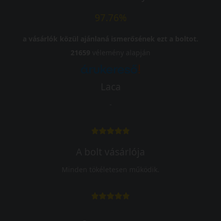
97.76%
a vásárlók közül ajánlaná ismerősének ezt a boltot.
21659
vélemény alapján
Laca
-
A bolt vásárlója
Minden tökéletesen működik.