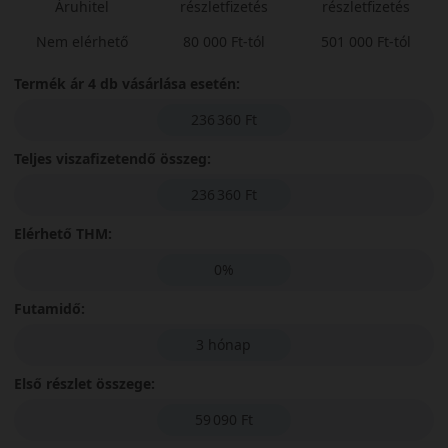
Áruhitel
részletfizetés
részletfizetés
Nem elérhető
80 000 Ft-tól
501 000 Ft-tól
Termék ár 4 db vásárlása esetén:
236 360 Ft
Teljes viszafizetendő összeg:
236 360 Ft
Elérhető THM:
0%
Futamidő:
3 hónap
Első részlet összege:
59 090 Ft