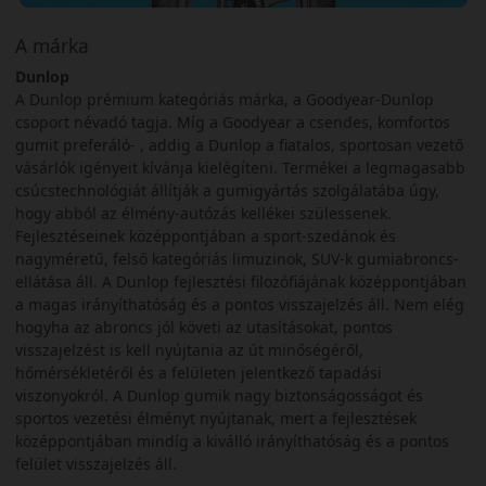
A márka
Dunlop
A Dunlop prémium kategóriás márka, a Goodyear-Dunlop
csoport névadó tagja. Míg a Goodyear a csendes, komfortos
gumit preferáló- , addig a Dunlop a fiatalos, sportosan vezető
vásárlók igényeit kívánja kielégíteni. Termékei a legmagasabb
csúcstechnológiát állítják a gumigyártás szolgálatába úgy,
hogy abból az élmény-autózás kellékei szülessenek.
Fejlesztéseinek középpontjában a sport-szedánok és
nagyméretű, felső kategóriás limuzinok, SUV-k gumiabroncs-
ellátása áll. A Dunlop fejlesztési filozófiájának középpontjában
a magas irányíthatóság és a pontos visszajelzés áll. Nem elég
hogyha az abroncs jól követi az utasításokat, pontos
visszajelzést is kell nyújtania az út minőségéről,
hőmérsékletéről és a felületen jelentkező tapadási
viszonyokról. A Dunlop gumik nagy biztonságosságot és
sportos vezetési élményt nyújtanak, mert a fejlesztések
középpontjában mindíg a kiválló irányíthatóság és a pontos
felület visszajelzés áll.