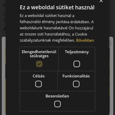
×
Futófelület és tapadás
Ez a weboldal sütiket használ
Egyszerű, hatékony futófelületi kialakítása stabil tapadást
Ez a weboldal sütiket használ a
biztosít különböző nyári útviszonyok között.
felhasználói élmény javítása érdekében. A
weboldalunk használatával Ön hozzájárul
Biztonsági jellemzők
az összes süti használatához, a Cookie
Kiszámítható fékteljesítmény és nyugodt irányíthatóság
szabályzatunknak megfelelően.
Bővebben
jellemzi.
Elengedhetetlenül
Teljesítmény
Komfort és zajszint
szükséges
Kiegyensúlyozott gördülési zaj és megfelelő menetkomfort.
Felhasználási ajánlás
Célzás
Funkcionalitás
Személyautókhoz, városi és országúti nyári használatra.
Fő előnyök röviden:
Besorolatlan
• Nyári személyautó-abroncs
• Stabil tapadás
• Megbízható irányíthatóság