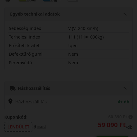
Egyéb technikai adatok
Sebesség index
V (V=240 km/h)
Terhelési index
111 (111=1090kg)
Erősített kivitel
Igen
Defekttűrő gumi
Nem
Peremvédő
Nem
25555R19VSRSPX
Házhozszállítás
Házhozszállítás
4+ db
60 390 Ft
Kuponkód:
59 090 Ft
LENDÜLET
/db
másol