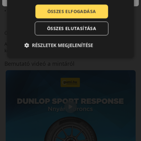
• Mindennapi használatra ideális
ÖSSZES ELFOGADÁSA
ÖSSZES ELUTASÍTÁSA
Összegzés
A Sport Response praktikus választás a mindennapi nyári
RÉSZLETEK MEGJELENÍTÉSE
közlekedéshez.
Bemutató videó a mintáról