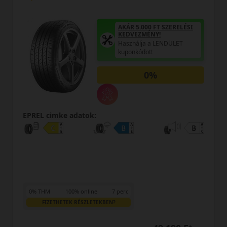
AKÁR 5.000 FT SZERELÉSI
KEDVEZMÉNY!
Használja a LENDÜLET
kuponkódot!
0%
REL cimke adatok:
EPREL
% THM
100% online
7 perc
0% T
FIZETHETEK RÉSZLETEKBEN?