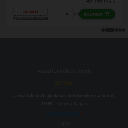
49 190 Ft
/db
LENDÜLET
L
db
KOSÁRBA
uponkód másolása
Kupo
Vásárlói vélemények
97.76%
a vásárlók közül ajánlaná ismerősének ezt a boltot.
21659
vélemény alapján
Laca