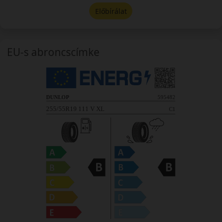
Előbírálat
EU-s abroncscímke