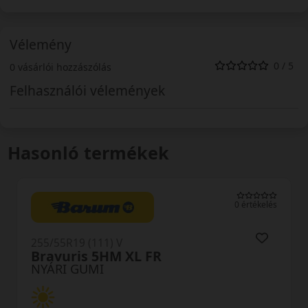
Vélemény
0 / 5
0 vásárlói hozzászólás
Felhasználói vélemények
Hasonló termékek
0 értékelés
5/55R19 (111) V
255/5
ravuris 5HM XL FR
Roa
YÁRI GUMI
NYÁ