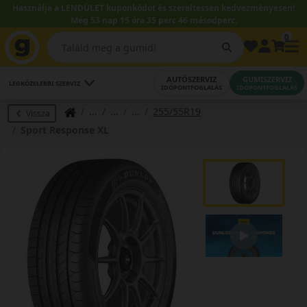
Használja a LENDÜLET kuponkódot és szereltessen kedvezményesen!
Még 53 nap 15 óra 35 perc 45 másodperc.
0
AUTÓSZERVIZ
GUMISZERVIZ
LEGKÖZELEBBI SZERVIZ
IDŐPONTFOGLALÁS
IDŐPONTFOGLALÁS
255/55R19
Vissza
Sport Response XL