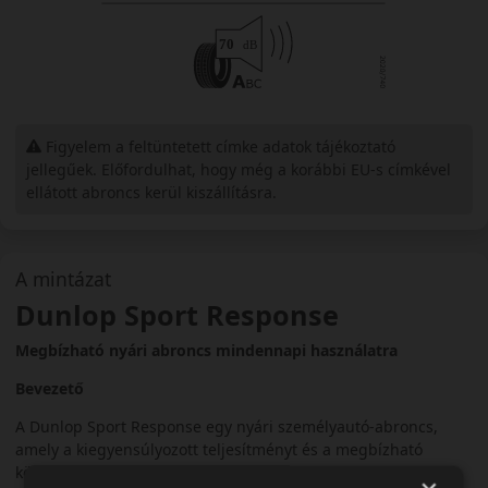
Figyelem a feltüntetett címke adatok tájékoztató
jellegűek. Előfordulhat, hogy még a korábbi EU-s címkével
ellátott abroncs kerül kiszállításra.
A mintázat
Dunlop Sport Response
Megbízható nyári abroncs mindennapi használatra
Bevezető
A Dunlop Sport Response egy nyári személyautó-abroncs,
amely a kiegyensúlyozott teljesítményt és a megbízható
közlekedést helyezi előtérbe.