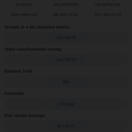
Áruhitel
részletfizetés
részletfizetés
Nem elérhető
80 000 Ft-tól
501 000 Ft-tól
Termék ár 4 db vásárlása esetén:
324 760 Ft
Teljes viszafizetendő összeg:
324 760 Ft
Elérhető THM:
0%
Futamidő:
3 hónap
Első részlet összege:
81 190 Ft