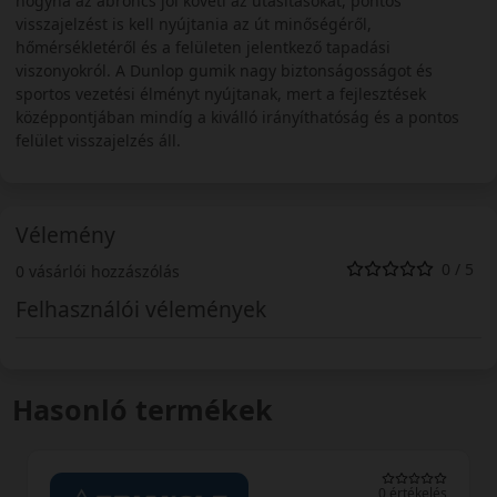
hogyha az abroncs jól követi az utasításokat, pontos
visszajelzést is kell nyújtania az út minőségéről,
hőmérsékletéről és a felületen jelentkező tapadási
viszonyokról. A Dunlop gumik nagy biztonságosságot és
sportos vezetési élményt nyújtanak, mert a fejlesztések
középpontjában mindíg a kiválló irányíthatóság és a pontos
felület visszajelzés áll.
Vélemény
0 / 5
0 vásárlói hozzászólás
Felhasználói vélemények
Hasonló termékek
0 értékelés