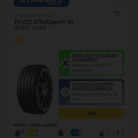
275/40R19 (105) Y
Suregrip Pro Sport XL
NYÁRI GUMI
5.000 FT SZERELÉSI
EZMÉNY!
álja a LENDÜLET
kódot!
A ELÉGEDETTSÉG
AKÁR 5.00
SÉGI GARANCIA
KEDVEZM
tráció után máris az
Használja
kuponkódo
0%
EPREL cimke adatok: