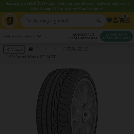
Használja a LENDÜLET kuponkódot és szereltessen kedvezményesen!
Még 54 nap 07 óra 10 perc 52 másodperc.
0
AUTÓSZERVIZ
GUMISZERVIZ
LEGKÖZELEBBI SZERVIZ
IDŐPONTFOGLALÁS
IDŐPONTFOGLALÁS
275/40R19
Vissza
SP Sport Maxx RT MGT