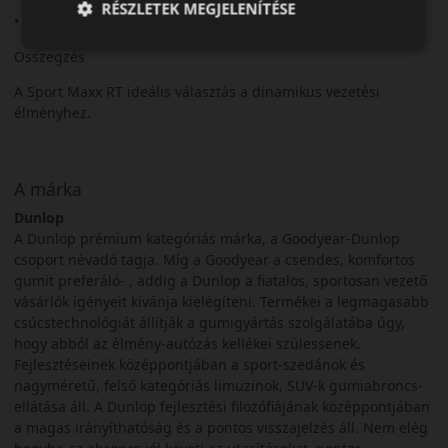
RÉSZLETEK MEGJELENÍTÉSE
• Stabil irányíthatóság
Összegzés
A Sport Maxx RT ideális választás a dinamikus vezetési
élményhez.
A márka
Dunlop
A Dunlop prémium kategóriás márka, a Goodyear-Dunlop
csoport névadó tagja. Míg a Goodyear a csendes, komfortos
gumit preferáló- , addig a Dunlop a fiatalos, sportosan vezető
vásárlók igényeit kívánja kielégíteni. Termékei a legmagasabb
csúcstechnológiát állítják a gumigyártás szolgálatába úgy,
hogy abból az élmény-autózás kellékei szülessenek.
Fejlesztéseinek középpontjában a sport-szedánok és
nagyméretű, felső kategóriás limuzinok, SUV-k gumiabroncs-
ellátása áll. A Dunlop fejlesztési filozófiájának középpontjában
a magas irányíthatóság és a pontos visszajelzés áll. Nem elég