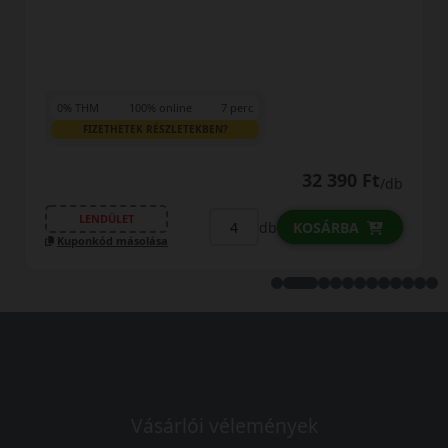
LENDÜLET
db
Kuponkód másolása
32 390 Ft
/db
b
KOSÁRBA
Vásárlói vélemények