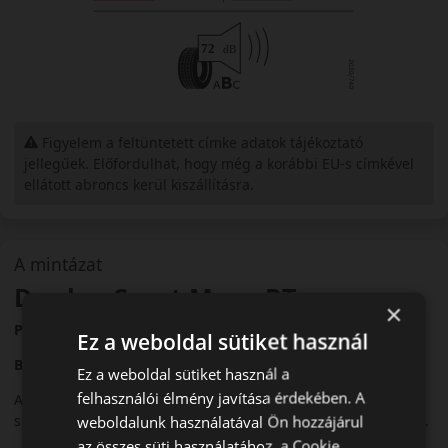
Figyelem a feltüntetett címke adatok tájékoztató
jellegűek. Előfordulhat, hogy még a korábbi EU-s címkével
ellátott abroncs kerül kiszállításra.
A mintázat
Dunlop Sport Maxx RT
×
Precíz irányíthatóságú nyári sportabroncs
Ez a weboldal sütiket használ
Bevezető
Ez a weboldal sütiket használ a
felhasználói élmény javítása érdekében. A
A Dunlop Sport Maxx RT egy nagy teljesítményű nyári
sportabroncs, amelyet sportos vezetési stílushoz fejlesztettek.
weboldalunk használatával Ön hozzájárul
az összes süti használatához, a Cookie