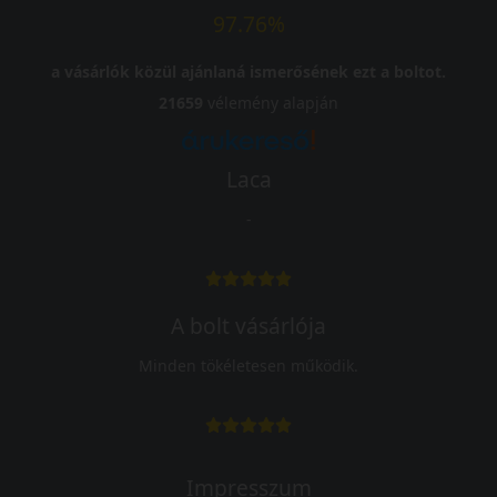
97.76%
a vásárlók közül ajánlaná ismerősének ezt a boltot.
21659
vélemény alapján
Laca
-
A bolt vásárlója
Minden tökéletesen működik.
Impresszum