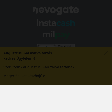
Augusztus 8-ai nyitva tartás
Kedves Ügyfeleink!
Szervizeink augusztus 8-án zárva tartanak.
Megértésüket köszönjük!