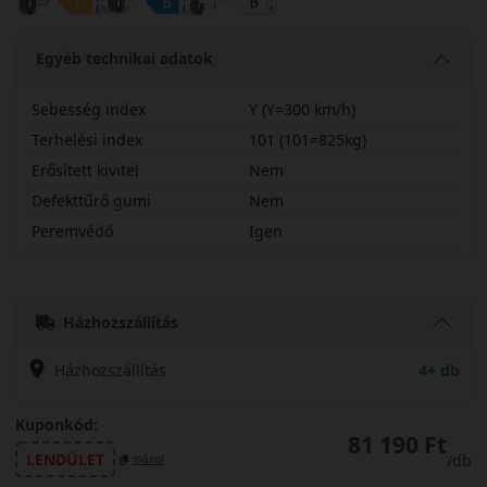
Egyéb technikai adatok
Sebesség index
Y (Y=300 km/h)
Terhelési index
101 (101=825kg)
Erősített kivitel
Nem
Defekttűrő gumi
Nem
Peremvédő
Igen
27540R18YSPRT
Házhozszállítás
Házhozszállítás
4+ db
Kuponkód:
81 190 Ft
LENDÜLET
/db
másol