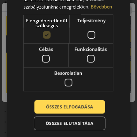
Futófelület és tapadás
szabályzatunknak megfelelően.
Bővebben
Optimalizált futófelületi kialakítása kiváló tapadást és
közvetlen kormányreakciókat biztosít.
Elengedhetetlenül
Teljesítmény
szükséges
Biztonsági jellemzők
Megbízható fékteljesítmény és stabil viselkedés jellemzi
nagyobb sebességnél.
Célzás
Funkcionalitás
Komfort és zajszint
Sportos karaktere mellett is kiegyensúlyozott komfortot nyújt.
Besorolatlan
Felhasználási ajánlás
Sportos személyautókhoz, nyári használatra.
Fő előnyök röviden:
ÖSSZES ELFOGADÁSA
• Sportos nyári abroncs
• Precíz kormányzás
ÖSSZES ELUTASÍTÁSA
• Jó tapadás