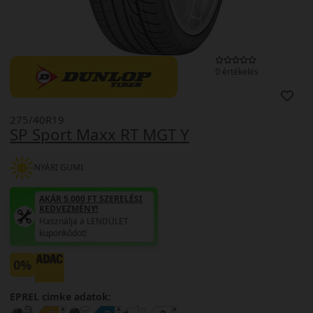
0 értékelés
275/40R19
SP Sport Maxx RT MGT Y
NYÁRI GUMI
AKÁR 5.000 FT SZERELÉSI
KEDVEZMÉNY!
Használja a LENDÜLET
kuponkódot!
0%
EPREL cimke adatok: