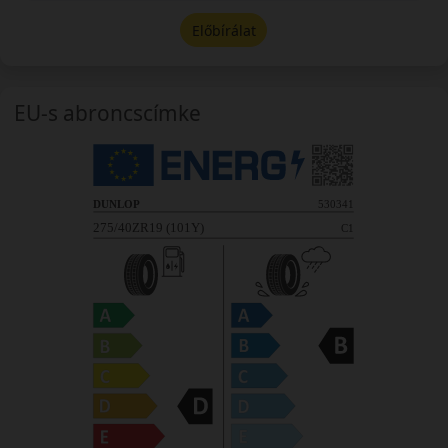
Előbírálat
EU-s abroncscímke