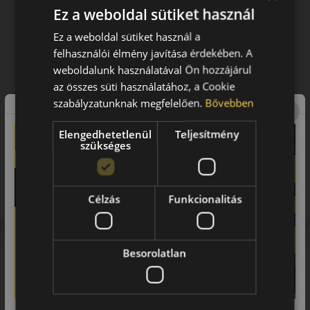
Ez a weboldal sütiket használ
Ez a weboldal sütiket használ a
felhasználói élmény javítása érdekében. A
weboldalunk használatával Ön hozzájárul
az összes süti használatához, a Cookie
szabályzatunknak megfelelően.
Bővebben
Elengedhetetlenül
Teljesítmény
szükséges
Figyelem a feltüntetett címke adatok tájékoztató
jellegűek. Előfordulhat, hogy még a korábbi EU-s címkével
ellátott abroncs kerül kiszállításra.
Célzás
Funkcionalitás
A mintázat
Besorolatlan
Falken Sincera SN110A – Komfortos és gazdaságos nyári
abroncs