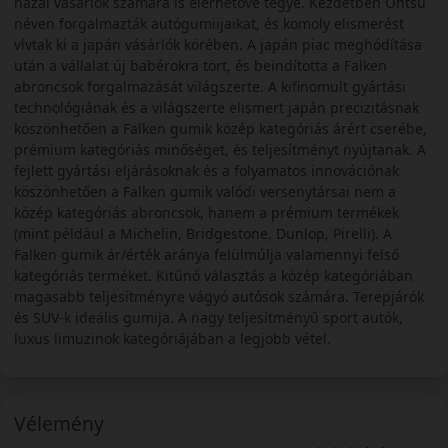
hazai vásárlók számára is elérhetővé tegye. Kezdetben Ohtsu
néven forgalmazták autógumiijaikat, és komoly elismerést
vívtak ki a japán vásárlók körében. A japán piac meghódítása
után a vállalat új babérokra tört, és beindította a Falken
abroncsok forgalmazását világszerte. A kifinomult gyártási
technológiának és a világszerte elismert japán precizitásnak
köszönhetően a Falken gumik közép kategóriás árért cserébe,
prémium kategóriás minőséget, és teljesítményt nyújtanak. A
fejlett gyártási eljárásoknak és a folyamatos innovációnak
köszönhetően a Falken gumik valódi versenytársai nem a
közép kategóriás abroncsok, hanem a prémium termékek
(mint például a Michelin, Bridgestone, Dunlop, Pirelli). A
Falken gumik ár/érték aránya felülmúlja valamennyi felső
kategóriás terméket. Kitűnő választás a közép kategóriában
magasabb teljesítményre vágyó autósok számára. Terepjárók
és SUV-k ideális gumija. A nagy teljesítményű sport autók,
luxus limuzinok kategóriájában a legjobb vétel.
Vélemény