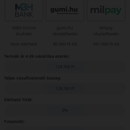
MBH Online
gumi.hu
Milpay
Áruhitel
részletfizetés
részletfizetés
Nem elérhető
80 000 Ft-tól
501 000 Ft-tól
Termék ár 4 db vásárlása esetén:
128 760 Ft
Teljes viszafizetendő összeg:
128 760 Ft
Elérhető THM:
0%
Futamidő: