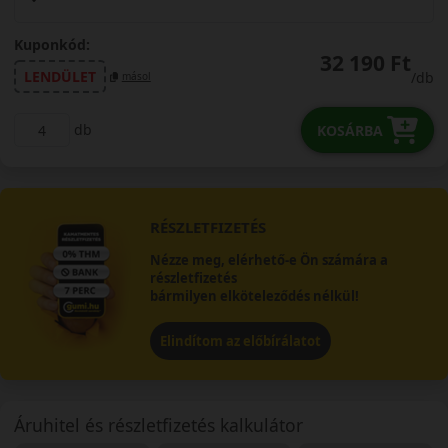
Kuponkód:
32 190 Ft
LENDÜLET
/db
másol
db
KOSÁRBA
RÉSZLETFIZETÉS
Nézze meg, elérhető-e Ön számára a
részletfizetés
bármilyen elköteleződés nélkül!
Elindítom az előbírálatot
Áruhitel és részletfizetés kalkulátor