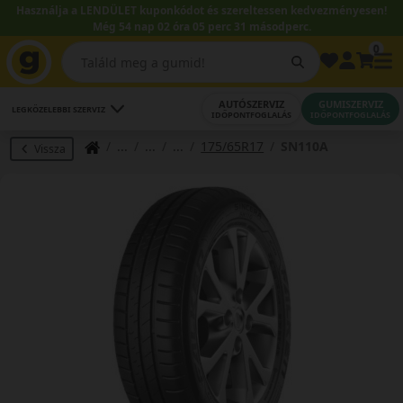
Használja a LENDÜLET kuponkódot és szereltessen kedvezményesen!
Még 54 nap 02 óra 05 perc 30 másodperc.
0
AUTÓSZERVIZ
GUMISZERVIZ
LEGKÖZELEBBI SZERVIZ
IDŐPONTFOGLALÁS
IDŐPONTFOGLALÁS
175/65R17
SN110A
Vissza