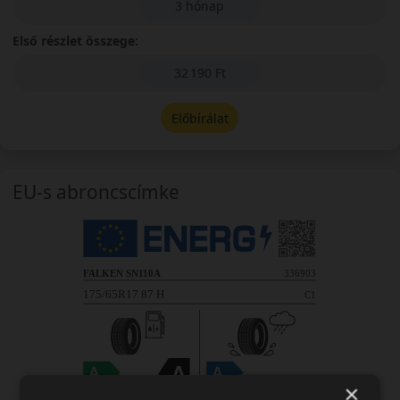
3 hónap
Első részlet összege:
32 190 Ft
Előbírálat
EU-s abroncscímke
×