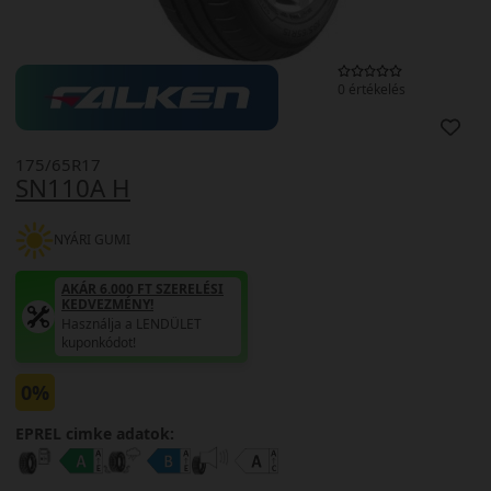
0 értékelés
175/65R17
SN110A H
NYÁRI GUMI
AKÁR 6.000 FT SZERELÉSI
KEDVEZMÉNY!
Használja a LENDÜLET
kuponkódot!
0%
EPREL cimke adatok: