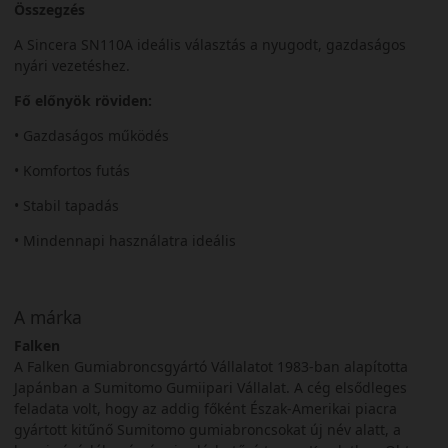
Összegzés
A Sincera SN110A ideális választás a nyugodt, gazdaságos
nyári vezetéshez.
Fő előnyök röviden:
• Gazdaságos működés
• Komfortos futás
• Stabil tapadás
• Mindennapi használatra ideális
A márka
Falken
A Falken Gumiabroncsgyártó Vállalatot 1983-ban alapította
Japánban a Sumitomo Gumiipari Vállalat. A cég elsődleges
feladata volt, hogy az addig főként Észak-Amerikai piacra
gyártott kitűnő Sumitomo gumiabroncsokat új név alatt, a