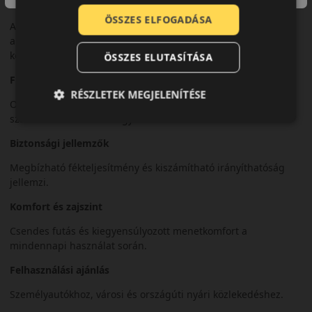
Bevezető
ÖSSZES ELFOGADÁSA
A Falken Sincera SN110A egy nyári személyautó-abroncs,
amelyet a kényelmes utazás és az alacsony üzemeltetési
költségek érdekében fejlesztettek.
ÖSSZES ELUTASÍTÁSA
Futófelület és tapadás
RÉSZLETEK MEGJELENÍTÉSE
Optimalizált futófelületi mintázata stabil tapadást biztosít
száraz és nedves úton egyaránt.
Biztonsági jellemzők
Megbízható fékteljesítmény és kiszámítható irányíthatóság
jellemzi.
Komfort és zajszint
Csendes futás és kiegyensúlyozott menetkomfort a
mindennapi használat során.
Felhasználási ajánlás
Személyautókhoz, városi és országúti nyári közlekedéshez.