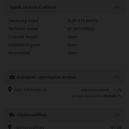
Egyéb technikai adatok
Sebesség index
H (H=210 km/h)
Terhelési index
87 (87=545kg)
Erősített kivitel
Nem
Defekttűrő gumi
Nem
Peremvédő
Nem
17565R17HSN11A
Budapesti szervizpont átvétel
AKH Fehérvári út
1 db
azonnal átvehető:
várható beérkezés:
2026.08.11.
Házhozszállítás
Házhozszállítás
4+ db