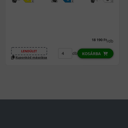
15 290 Ft
/db
LENDÜLET
db
KOSÁRBA
Kuponkód másolása