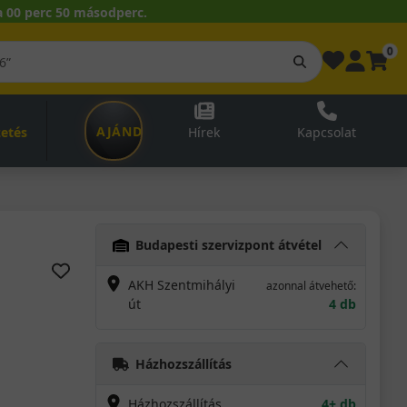
 00 perc 49 másodperc.
0
AJÁNDÉKUTALVÁNY
zetés
Hírek
Kapcsolat
Budapesti szervizpont átvétel
AKH Szentmihályi
azonnal átvehető:
út
4 db
Házhozszállítás
Házhozszállítás
4+ db