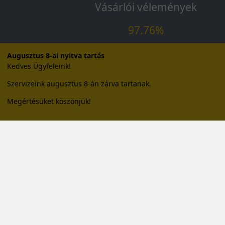
Vásárlói vélemények
97.76%
a vásárlók közül ajánlaná ismerősének ezt a bolt
Augusztus 8-ai nyitva tartás
Kedves Ügyfeleink!
21659
vélemény alapján
Szervizeink augusztus 8-án zárva tartanak.
Megértésüket köszönjük!
Impresszum
Adatvédelmi tájékoztató
Vásárlási feltételek
Karrier
Tudástár
GYIK
Kapcsolat
Impresszum
Elállás a szerződéstől
Szállítási és fizetési feltételek