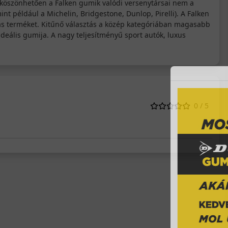
k köszönhetően a Falken gumik valódi versenytársai nem a
 például a Michelin, Bridgestone, Dunlop, Pirelli). A Falken
iás terméket. Kitűnő választás a közép kategóriában magasabb
deális gumija. A nagy teljesítményű sport autók, luxus
0 / 5