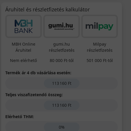
Áruhitel és részletfizetés kalkulátor
MBH Online
gumi.hu
Milpay
Áruhitel
részletfizetés
részletfizetés
Nem elérhető
80 000 Ft-tól
501 000 Ft-tól
Termék ár 4 db vásárlása esetén:
113 160 Ft
Teljes viszafizetendő összeg:
113 160 Ft
Elérhető THM:
0%