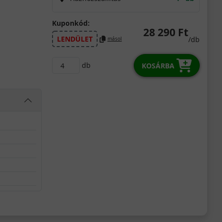
Kuponkód:
28 290 Ft
LENDÜLET
/db
másol
db
KOSÁRBA