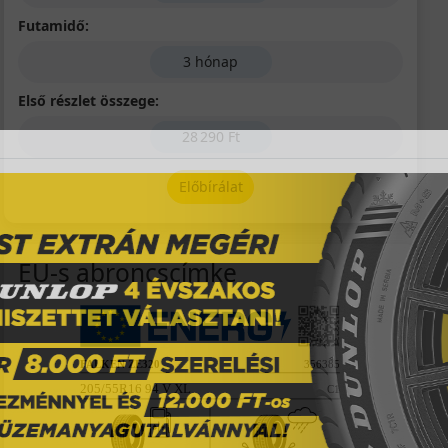
Futamidő:
3 hónap
Első részlet összege:
28 290 Ft
Előbírálat
EU-s abroncscímke