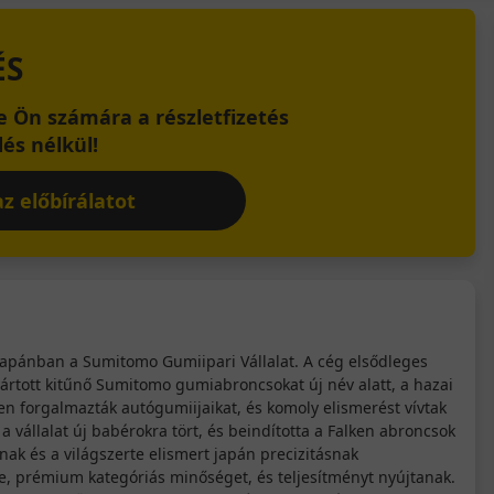
ÉS
 Ön számára a részletfizetés
és nélkül!
z előbírálatot
Japánban a Sumitomo Gumiipari Vállalat. A cég elsődleges
yártott kitűnő Sumitomo gumiabroncsokat új név alatt, a hazai
n forgalmazták autógumiijaikat, és komoly elismerést vívtak
 vállalat új babérokra tört, és beindította a Falken abroncsok
nak és a világszerte elismert japán precizitásnak
e, prémium kategóriás minőséget, és teljesítményt nyújtanak.