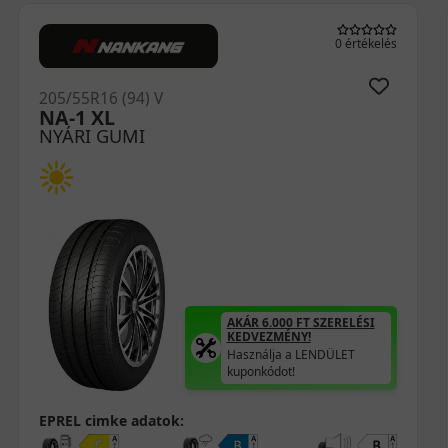
0 értékelés
205/55R16 (91) V
H12 RXMotion
NYÁRI GUMI
AKÁR 6.000 FT SZERELÉSI
KEDVEZMÉNY!
Használja a LENDÜLET
kuponkódot!
EPREL cimke adatok: