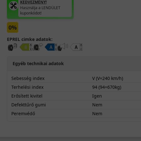
KEDVEZMÉNY!
Használja a LENDÜLET
kuponkódot!
0%
EPREL cimke adatok:
Egyéb technikai adatok
Sebesség index
V (V=240 km/h)
Terhelési index
94 (94=670kg)
Erősített kivitel
Igen
Defekttűrő gumi
Nem
Peremvédő
Nem
20555R16VZE320X