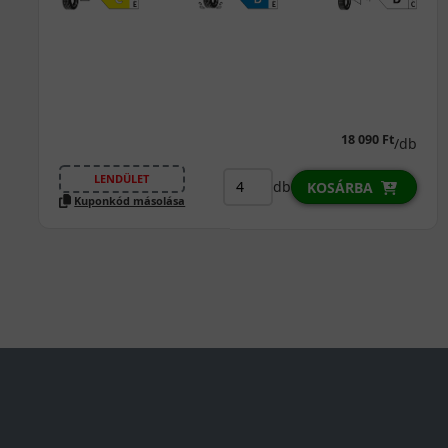
0% THM
100% online
7 perc
FIZETHETEK RÉSZLETEKBEN?
23 190 Ft
/db
LENDÜLET
db
KOSÁRBA
Kuponkód másolása