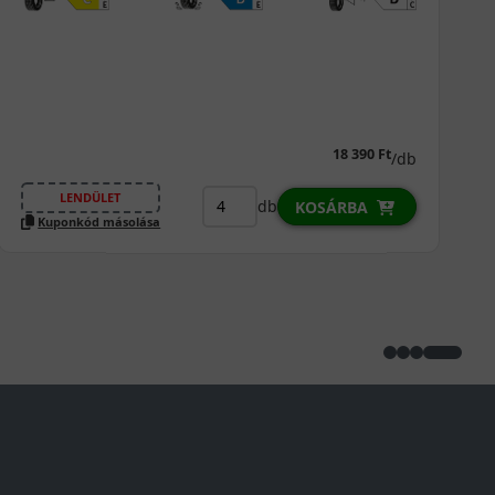
14 490 Ft
/db
LENDÜLET
db
KOSÁRBA
Kuponkód másolása