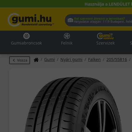
Használja a LENDÜLET 
Hol szeretné átvenni a termékeit?
Helyadatai alapján:
1119 Buda
Gumiabroncsok
Felnik
Szervizek
S
Gumi
Nyári gumi
Falken
205/55R16
Vissza