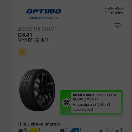
(5) 21 értékelés
205/55R16 (91) V
Proxes Comfort
NYÁRI GUMI
AKÁR 6.000 FT SZERELÉSI
KEDVEZMÉNY!
Használja a LENDÜLET
kuponkódot!
0%
EPREL cimke adatok: