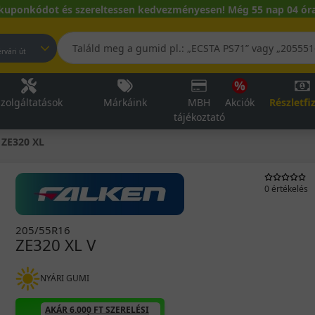
kuponkódot és szereltessen kedvezményesen! Még 55 nap 04 óra
pest, Fehérvári út
zolgáltatások
Márkáink
MBH
Akciók
Részletfi
tájékoztató
ZE320 XL
0 értékelés
205/55R16
ZE320 XL V
NYÁRI GUMI
AKÁR 6.000 FT SZERELÉSI