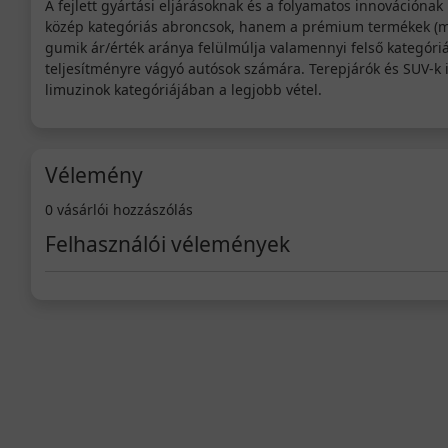
A fejlett gyártási eljárásoknak és a folyamatos innovációna
közép kategóriás abroncsok, hanem a prémium termékek (mint
gumik ár/érték aránya felülmúlja valamennyi felső kategór
teljesítményre vágyó autósok számára. Terepjárók és SUV-k i
limuzinok kategóriájában a legjobb vétel.
Vélemény
0 vásárlói hozzászólás
Felhasználói vélemények