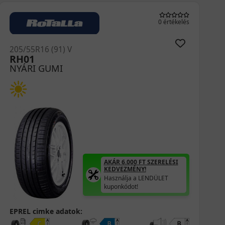
0 értékelés
205/55R16 (91) V
NP226
NYÁRI GUMI
AKÁR 6.000 FT SZERELÉSI
KEDVEZMÉNY!
Használja a LENDÜLET
kuponkódot!
EPREL cimke adatok: