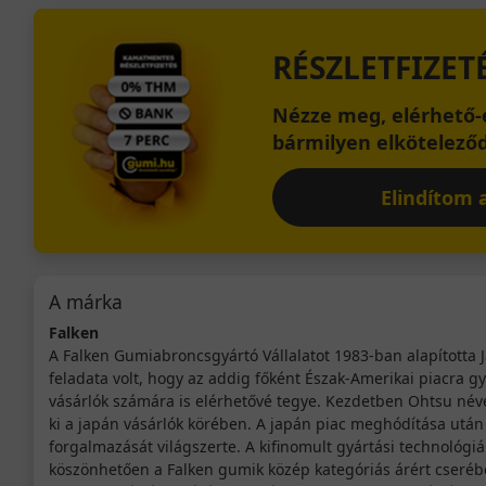
RÉSZLETFIZET
Nézze meg, elérhető-e
bármilyen elköteleződ
Elindítom a
A márka
Falken
A Falken Gumiabroncsgyártó Vállalatot 1983-ban alapította 
feladata volt, hogy az addig főként Észak-Amerikai piacra g
vásárlók számára is elérhetővé tegye. Kezdetben Ohtsu néve
ki a japán vásárlók körében. A japán piac meghódítása után a
forgalmazását világszerte. A kifinomult gyártási technológiá
köszönhetően a Falken gumik közép kategóriás árért cseréb