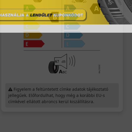
Figyelem a feltüntetett címke adatok tájékoztató
jellegűek. Előfordulhat, hogy még a korábbi EU-s
címkével ellátott abroncs kerül kiszállításra.