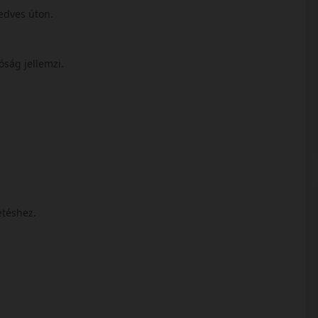
nedves úton.
óság jellemzi.
etéshez.