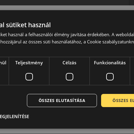
l sütiket használ
iket használ a felhasználói élmény javítása érdekében. A webolda
hozzájárul az összes süti használatához, a Cookie szabályzatunk
Japánban a Sumitomo Gumiipari Vállalat. A cég elsődleges
nül
Teljesítmény
Célzás
Funkcionalitás
yártott kitűnő Sumitomo gumiabroncsokat új név alatt, a hazai
n forgalmazták autógumiijaikat, és komoly elismerést vívtak
 vállalat új babérokra tört, és beindította a Falken abroncsok
nak és a világszerte elismert japán precizitásnak
e, prémium kategóriás minőséget, és teljesítményt nyújtanak.
k köszönhetően a Falken gumik valódi versenytársai nem a
 például a Michelin, Bridgestone, Dunlop, Pirelli). A Falken
ÖSSZES ELUTASÍTÁSA
ÖSSZES 
iás terméket. Kitűnő választás a közép kategóriában magasabb
deális gumija. A nagy teljesítményű sport autók, luxus
EGJELENÍTÉSE