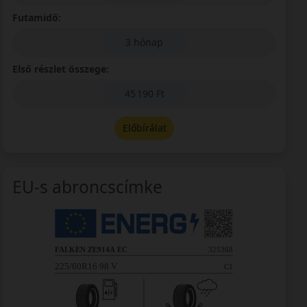
Futamidő:
3 hónap
Első részlet összege:
45 190 Ft
Előbírálat
EU-s abroncscímke