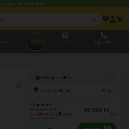
 22 perc 25 másodperc.
0
AJÁNDÉKUTALVÁNY
zetés
Hírek
Kapcsolat
Házhozszállítás
Házhozszállítás
4+ db
Kuponkód:
45 190 Ft
LENDÜLET
/db
másol