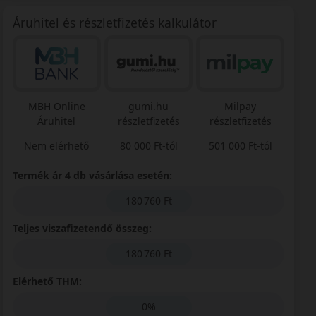
Áruhitel és részletfizetés kalkulátor
MBH Online
gumi.hu
Milpay
Áruhitel
részletfizetés
részletfizetés
Nem elérhető
80 000 Ft-tól
501 000 Ft-tól
Termék ár 4 db vásárlása esetén:
180 760 Ft
Teljes viszafizetendő összeg:
180 760 Ft
Elérhető THM:
0%