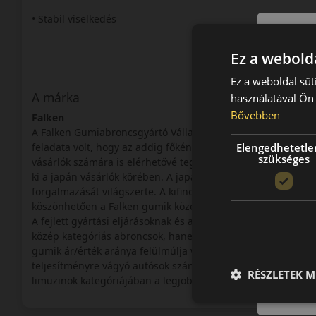
• Stabil viselkedés
Ez a webolda
Ez a weboldal süt
A márka
használatával Ön 
Bővebben
Falken
A Falken Gumiabroncsgyártó Vállalatot 1983-ban alapította 
Elengedhetetle
feladata volt, hogy az addig főként Észak-Amerikai piacra g
szükséges
vásárlók számára is elérhetővé tegye. Kezdetben Ohtsu néve
ki a japán vásárlók körében. A japán piac meghódítása után a
forgalmazását világszerte. A kifinomult gyártási technológiá
köszönhetően a Falken gumik közép kategóriás árért cseréb
A fejlett gyártási eljárásoknak és a folyamatos innovációna
közép kategóriás abroncsok, hanem a prémium termékek (mint
gumik ár/érték aránya felülmúlja valamennyi felső kategór
teljesítményre vágyó autósok számára. Terepjárók és SUV-k i
RÉSZLETEK M
limuzinok kategóriájában a legjobb vétel.