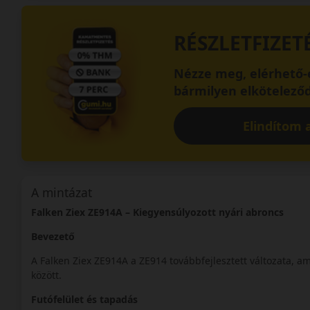
RÉSZLETFIZET
Nézze meg, elérhető-e
bármilyen elköteleződ
Elindítom a
A mintázat
Falken Ziex ZE914A – Kiegyensúlyozott nyári abroncs
Bevezető
A Falken Ziex ZE914A a ZE914 továbbfejlesztett változata, a
között.
Futófelület és tapadás