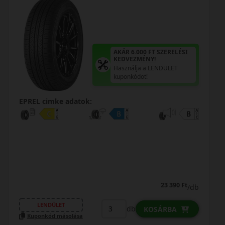
AKÁR 6.000 FT SZERELÉSI
KEDVEZMÉNY!
Használja a LENDÜLET
kuponkódot!
EPREL cimke adatok:
23 390 Ft
/db
LENDÜLET
db
KOSÁRBA
Kuponkód másolása