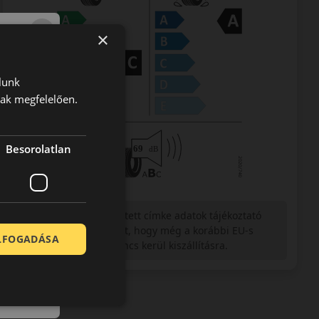
×
lunk
nak megfelelően.
Besorolatlan
Figyelem a feltüntetett címke adatok tájékoztató
jellegűek. Előfordulhat, hogy még a korábbi EU-s
ELFOGADÁSA
címkével ellátott abroncs kerül kiszállításra.