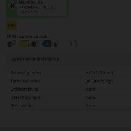
KEDVEZMÉNY!
Használja a LENDÜLET
kuponkódot!
0%
EPREL cimke adatok:
Egyéb technikai adatok
Sebesség index
V (V=240 km/h)
Terhelési index
98 (98=750kg)
Erősített kivitel
Nem
Defekttűrő gumi
Nem
Peremvédő
Nem
22560R16VZE914A