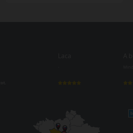
Laca
A b
-
Mind
ot.