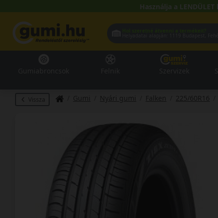
Használja a LENDÜLET 
Hol szeretné átvenni a termékeit?
Helyadatai alapján:
1119 Buda
Gumiabroncsok
Felnik
Szervizek
S
Gumi
Nyári gumi
Falken
225/60R16
Vissza