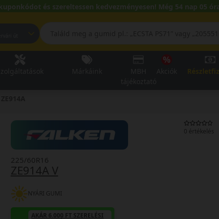
kuponkódot és szereltessen kedvezményesen! Még 54 nap 05 óra
pest, Fehérvári út
zolgáltatások
Márkáink
MBH
Akciók
Részletfi
tájékoztató
ZE914A
0 értékelés
225/60R16
ZE914A V
NYÁRI GUMI
AKÁR 6.000 FT SZERELÉSI