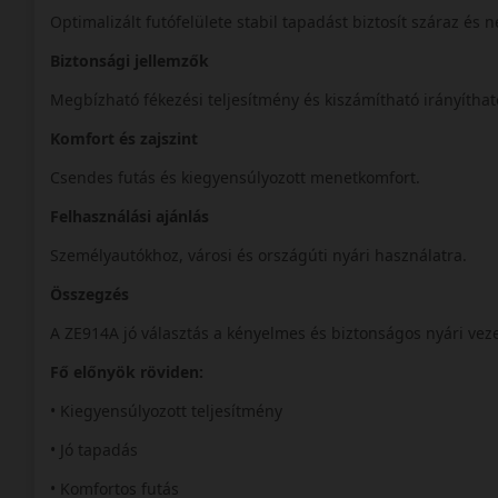
Optimalizált futófelülete stabil tapadást biztosít száraz és 
Biztonsági jellemzők
Megbízható fékezési teljesítmény és kiszámítható irányíthat
Komfort és zajszint
Csendes futás és kiegyensúlyozott menetkomfort.
Felhasználási ajánlás
Személyautókhoz, városi és országúti nyári használatra.
Összegzés
A ZE914A jó választás a kényelmes és biztonságos nyári vez
Fő előnyök röviden:
• Kiegyensúlyozott teljesítmény
• Jó tapadás
• Komfortos futás