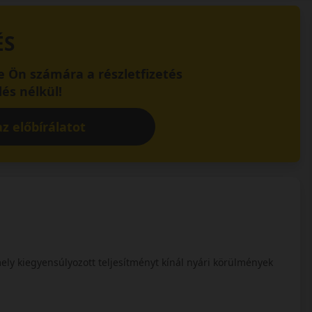
ÉS
 Ön számára a részletfizetés
és nélkül!
z előbírálatot
mely kiegyensúlyozott teljesítményt kínál nyári körülmények