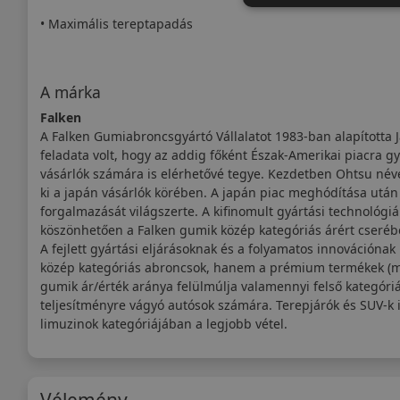
• Maximális tereptapadás
A márka
Falken
A Falken Gumiabroncsgyártó Vállalatot 1983-ban alapította 
feladata volt, hogy az addig főként Észak-Amerikai piacra g
vásárlók számára is elérhetővé tegye. Kezdetben Ohtsu néve
ki a japán vásárlók körében. A japán piac meghódítása után a
forgalmazását világszerte. A kifinomult gyártási technológiá
köszönhetően a Falken gumik közép kategóriás árért cseréb
A fejlett gyártási eljárásoknak és a folyamatos innovációna
közép kategóriás abroncsok, hanem a prémium termékek (mint
gumik ár/érték aránya felülmúlja valamennyi felső kategór
teljesítményre vágyó autósok számára. Terepjárók és SUV-k i
limuzinok kategóriájában a legjobb vétel.