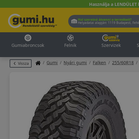
Használja a LENDÜLET 
Hol szeretné átvenni a termékeit?
Helyadatai alapján:
1119 Buda
Gumiabroncsok
Felnik
Szervizek
S
Gumi
Nyári gumi
Falken
255/60R18
Vissza