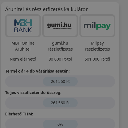
Áruhitel és részletfizetés kalkulátor
MBH Online
gumi.hu
Milpay
Áruhitel
részletfizetés
részletfizetés
Nem elérhető
80 000 Ft-tól
501 000 Ft-tól
Termék ár 4 db vásárlása esetén:
261 560 Ft
Teljes viszafizetendő összeg:
261 560 Ft
Elérhető THM:
0%