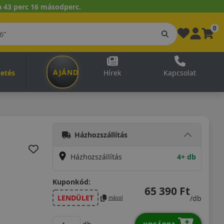
 43 perc 15 másodperc.
0
AJÁNDÉKUTALVÁNY
zetés
Hírek
Kapcsolat
Házhozszállítás
Házhozszállítás
4+ db
Kuponkód:
65 390 Ft
LENDÜLET
/db
másol