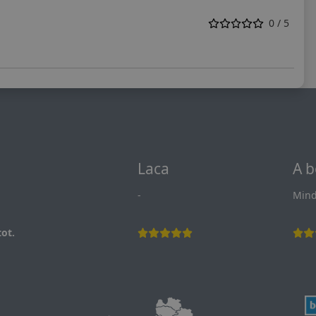
0 / 5
Laca
A b
-
Mind
ot.