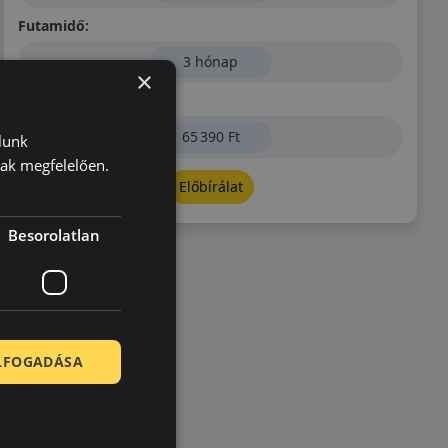
Futamidő:
3 hónap
×
Első részlet összege:
65 390 Ft
lunk
nak megfelelően.
Előbírálat
Besorolatlan
ELFOGADÁSA