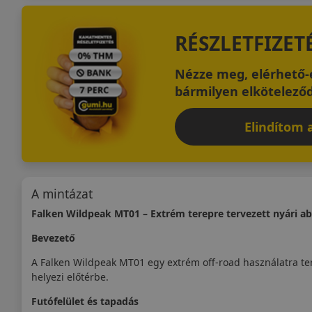
RÉSZLETFIZET
Nézze meg, elérhető-e
bármilyen elköteleződ
Elindítom a
A mintázat
Falken Wildpeak MT01 – Extrém terepre tervezett nyári a
Bevezető
A Falken Wildpeak MT01 egy extrém off-road használatra te
helyezi előtérbe.
Futófelület és tapadás