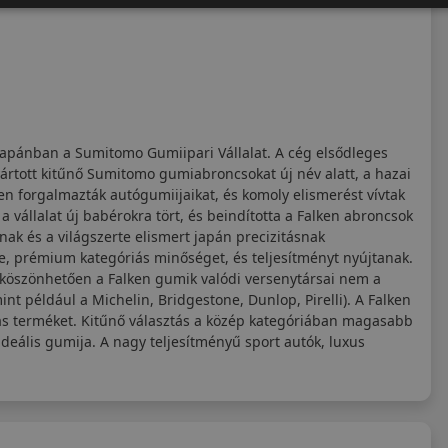
Japánban a Sumitomo Gumiipari Vállalat. A cég elsődleges
yártott kitűnő Sumitomo gumiabroncsokat új név alatt, a hazai
n forgalmazták autógumiijaikat, és komoly elismerést vívtak
 vállalat új babérokra tört, és beindította a Falken abroncsok
nak és a világszerte elismert japán precizitásnak
e, prémium kategóriás minőséget, és teljesítményt nyújtanak.
k köszönhetően a Falken gumik valódi versenytársai nem a
 például a Michelin, Bridgestone, Dunlop, Pirelli). A Falken
iás terméket. Kitűnő választás a közép kategóriában magasabb
deális gumija. A nagy teljesítményű sport autók, luxus