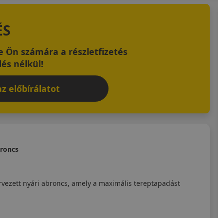
ÉS
 Ön számára a részletfizetés
és nélkül!
z előbírálatot
broncs
rvezett nyári abroncs, amely a maximális tereptapadást