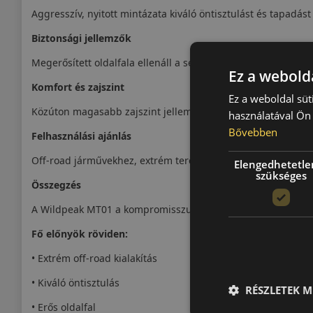
Aggresszív, nyitott mintázata kiváló öntisztulást és tapadást 
Biztonsági jellemzők
Megerősített oldalfala ellenáll a sérüléseknek nehéz terepv
Ez a webolda
Komfort és zajszint
Ez a weboldal süt
Közúton magasabb zajszint jellemzi, ami a terepes kialakítá
használatával Ön 
Bővebben
Felhasználási ajánlás
Off-road járművekhez, extrém terepezéshez.
Elengedhetetle
szükséges
Összegzés
A Wildpeak MT01 a kompromisszummentes terephasználath
Fő előnyök röviden:
• Extrém off-road kialakítás
• Kiváló öntisztulás
RÉSZLETEK M
• Erős oldalfal