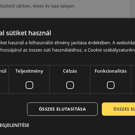
biztosít sárban, köves és laza talajon.
iszonyok között.
l sütiket használ
iket használ a felhasználói élmény javítása érdekében. A webolda
s természetes velejárója.
hozzájárul az összes süti használatához, a Cookie szabályzatunk
nül
Teljesítmény
Célzás
Funkcionalitás
oz készült.
ÖSSZES ELUTASÍTÁSA
ÖSSZES 
EGJELENÍTÉSE