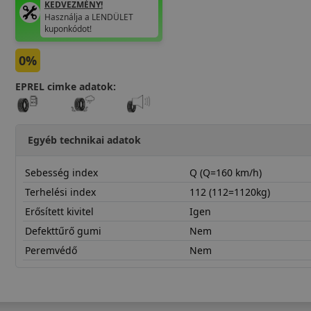
KEDVEZMÉNY!
Használja a LENDÜLET
kuponkódot!
0%
EPREL cimke adatok:
Egyéb technikai adatok
Sebesség index
Q (Q=160 km/h)
Terhelési index
112 (112=1120kg)
Erősített kivitel
Igen
Defekttűrő gumi
Nem
Peremvédő
Nem
25560R18QMT01X