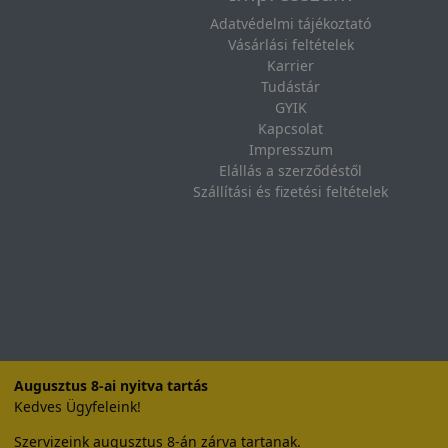
Adatvédelmi tájékoztató
Vásárlási feltételek
Karrier
Tudástár
GYIK
Kapcsolat
Impresszum
Elállás a szerződéstől
Szállítási és fizetési feltételek
Augusztus 8-ai nyitva tartás
Kedves Ügyfeleink!
Szervizeink augusztus 8-án zárva tartanak.