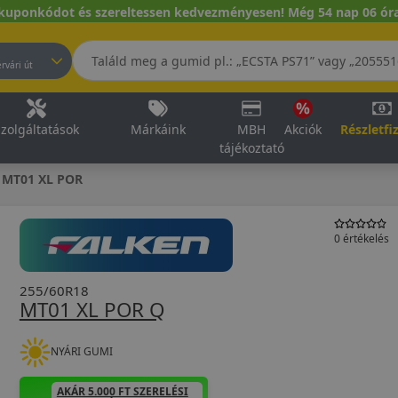
kuponkódot és szereltessen kedvezményesen! Még 54 nap 06 óra
pest, Fehérvári út
zolgáltatások
Márkáink
MBH
Akciók
Részletfi
tájékoztató
MT01 XL POR
0 értékelés
255/60R18
MT01 XL POR Q
NYÁRI GUMI
AKÁR 5.000 FT SZERELÉSI