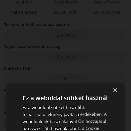
Áruhitel
részletfizetés
részletfizetés
Nem elérhető
80 000 Ft-tól
501 000 Ft-tól
Termék ár 4 db vásárlása esetén:
330 760 Ft
Teljes viszafizetendő összeg:
330 760 Ft
Elérhető THM:
0%
×
Futamidő:
Ez a weboldal sütiket használ
3 hónap
Ez a weboldal sütiket használ a
Első részlet összege:
felhasználói élmény javítása érdekében. A
weboldalunk használatával Ön hozzájárul
82 690 Ft
az összes süti használatához, a Cookie