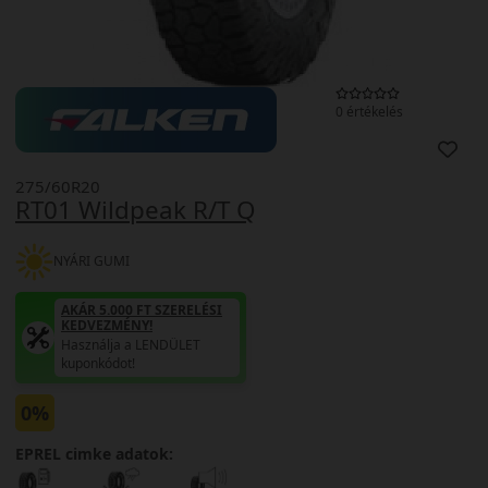
0 értékelés
275/60R20
RT01 Wildpeak R/T Q
NYÁRI GUMI
AKÁR 5.000 FT SZERELÉSI
KEDVEZMÉNY!
Használja a LENDÜLET
kuponkódot!
0%
EPREL cimke adatok: