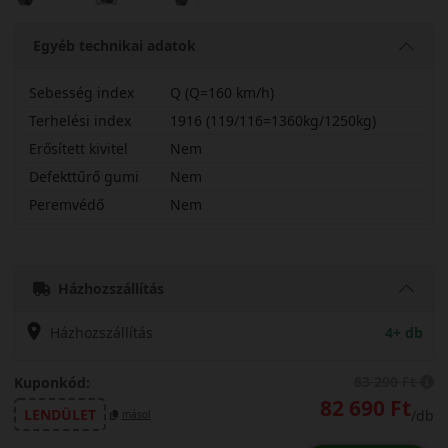
Egyéb technikai adatok
Sebesség index
Q (Q=160 km/h)
Terhelési index
1916 (119/116=1360kg/1250kg)
Erősített kivitel
Nem
Defekttűrő gumi
Nem
Peremvédő
Nem
27560R20QRT01
Házhozszállítás
Házhozszállítás
4+ db
83 290 Ft
Kuponkód:
82 690 Ft
LENDÜLET
/db
másol