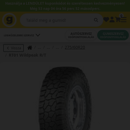
Használja a LENDÜLET kuponkódot és szereltessen kedvezményesen!
Még 53 nap 04 óra 56 perc 51 másodperc.
0
AUTÓSZERVIZ
GUMISZERVIZ
LEGKÖZELEBBI SZERVIZ
IDŐPONTFOGLALÁS
IDŐPONTFOGLALÁS
275/60R20
Vissza
RT01 Wildpeak R/T