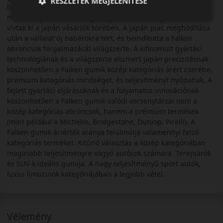
RÉSZLETEK MEGJELENÍTÉSE
hazai vásárlók számára is elérhetővé tegye. Kezdetben Ohtsu
néven forgalmazták autógumiijaikat, és komoly elismerést
vívtak ki a japán vásárlók körében. A japán piac meghódítása
után a vállalat új babérokra tört, és beindította a Falken
abroncsok forgalmazását világszerte. A kifinomult gyártási
technológiának és a világszerte elismert japán precizitásnak
köszönhetően a Falken gumik közép kategóriás árért cserébe,
prémium kategóriás minőséget, és teljesítményt nyújtanak. A
fejlett gyártási eljárásoknak és a folyamatos innovációnak
köszönhetően a Falken gumik valódi versenytársai nem a
közép kategóriás abroncsok, hanem a prémium termékek
(mint például a Michelin, Bridgestone, Dunlop, Pirelli). A
Falken gumik ár/érték aránya felülmúlja valamennyi felső
kategóriás terméket. Kitűnő választás a közép kategóriában
magasabb teljesítményre vágyó autósok számára. Terepjárók
és SUV-k ideális gumija. A nagy teljesítményű sport autók,
luxus limuzinok kategóriájában a legjobb vétel.
Vélemény