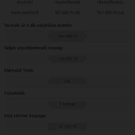
Áruhitel
részletfizetés
részletfizetés
Nem elérhető
80 000 Ft-tól
501 000 Ft-tól
Termék ár 2 db vásárlása esetén:
164 980 Ft
Teljes viszafizetendő összeg:
164 980 Ft
Elérhető THM:
0%
Futamidő:
3 hónap
Első részlet összege:
41 245 Ft