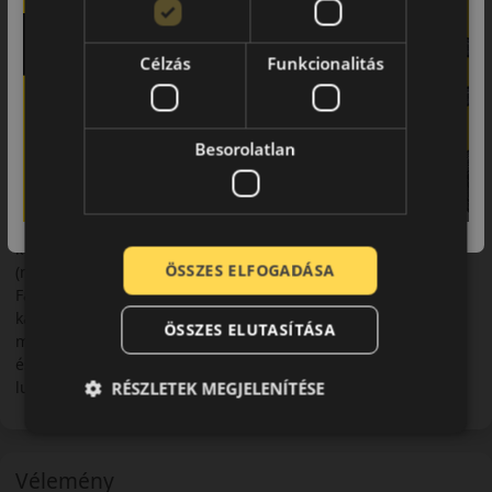
hazai vásárlók számára is elérhetővé tegye. Kezdetben Ohtsu
néven forgalmazták autógumiijaikat, és komoly elismerést
Célzás
Funkcionalitás
vívtak ki a japán vásárlók körében. A japán piac meghódítása
után a vállalat új babérokra tört, és beindította a Falken
abroncsok forgalmazását világszerte. A kifinomult gyártási
technológiának és a világszerte elismert japán precizitásnak
Besorolatlan
köszönhetően a Falken gumik közép kategóriás árért cserébe,
prémium kategóriás minőséget, és teljesítményt nyújtanak. A
fejlett gyártási eljárásoknak és a folyamatos innovációnak
köszönhetően a Falken gumik valódi versenytársai nem a
közép kategóriás abroncsok, hanem a prémium termékek
ÖSSZES ELFOGADÁSA
(mint például a Michelin, Bridgestone, Dunlop, Pirelli). A
Falken gumik ár/érték aránya felülmúlja valamennyi felső
kategóriás terméket. Kitűnő választás a közép kategóriában
ÖSSZES ELUTASÍTÁSA
magasabb teljesítményre vágyó autósok számára. Terepjárók
és SUV-k ideális gumija. A nagy teljesítményű sport autók,
RÉSZLETEK MEGJELENÍTÉSE
luxus limuzinok kategóriájában a legjobb vétel.
Vélemény