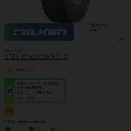
0 értékelés
285/70R17
RT01 Wildpeak R/T Q
NYÁRI GUMI
AKÁR 6.000 FT SZERELÉSI
KEDVEZMÉNY!
Használja a LENDÜLET
kuponkódot!
0%
EPREL cimke adatok: