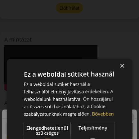
Előbírálat
A mintázat
×
Ez a weboldal sütiket használ
Ez a weboldal sütiket használ a
felhasználói élmény javítása érdekében. A
weboldalunk használatával Ön hozzájárul
A márka
az összes süti használatához, a Cookie
Falken
szabályzatunknak megfelelően.
Bővebben
A Falken Gumiabroncsgyártó Vállalatot 1983-ban alapította
Japánban a Sumitomo Gumiipari Vállalat. A cég elsődleges
Elengedhetetlenül
Teljesítmény
feladata volt, hogy az addig főként Észak-Amerikai piacra
szükséges
gyártott kitűnő Sumitomo gumiabroncsokat új név alatt, a