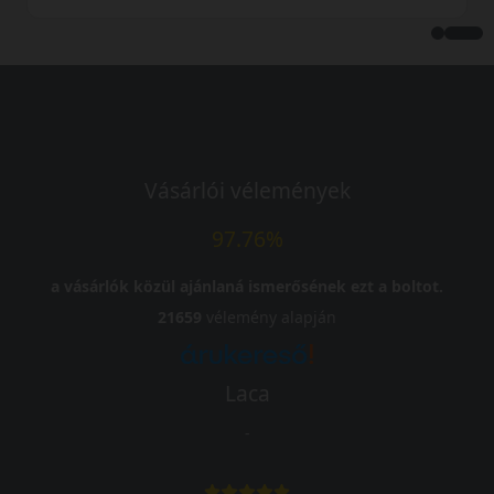
Vásárlói vélemények
97.76%
a vásárlók közül ajánlaná ismerősének ezt a boltot.
21659
vélemény alapján
Laca
-