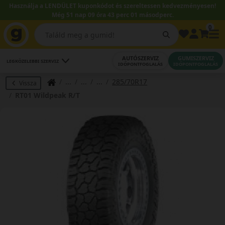
Használja a LENDÜLET kuponkódot és szereltessen kedvezményesen!
Még 51 nap 09 óra 43 perc 01 másodperc.
0
AUTÓSZERVIZ
GUMISZERVIZ
LEGKÖZELEBBI SZERVIZ
IDŐPONTFOGLALÁS
IDŐPONTFOGLALÁS
285/70R17
Vissza
RT01 Wildpeak R/T