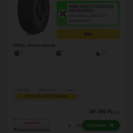
ÁR 6.000 FT SZERELÉSI
AKÁR 
EDVEZMÉNY!
KEDV
sználja a LENDÜLET
Haszn
ponkódot!
kupon
0%
EPREL cimke adatok:
rc
0% THM
100% online
7 perc
FIZETHETEK RÉSZLETEKBEN?
89 390 Ft
/db
LENDÜLET
db
KOSÁRBA
Kuponkód másolása