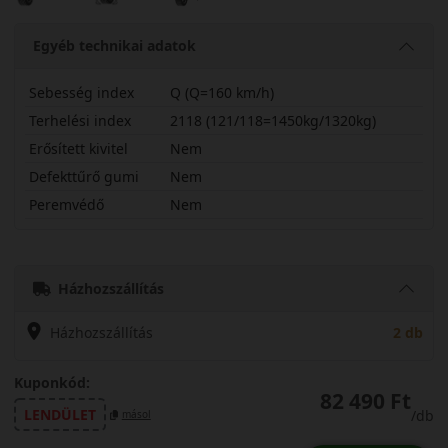
Egyéb technikai adatok
Sebesség index
Q (Q=160 km/h)
Terhelési index
2118 (121/118=1450kg/1320kg)
Erősített kivitel
Nem
Defekttűrő gumi
Nem
Peremvédő
Nem
28570R17QRT01
Házhozszállítás
Házhozszállítás
2 db
Kuponkód:
82 490 Ft
LENDÜLET
/db
másol