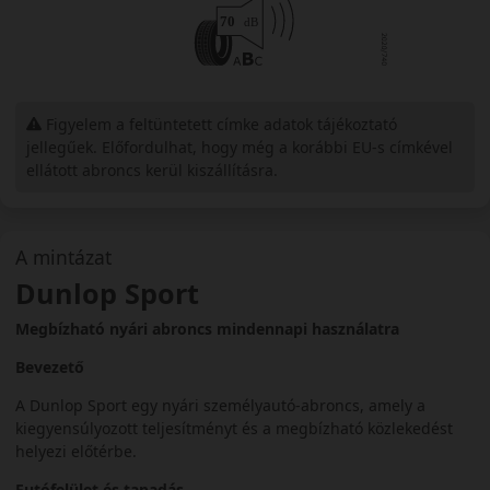
Figyelem a feltüntetett címke adatok tájékoztató
jellegűek. Előfordulhat, hogy még a korábbi EU-s címkével
ellátott abroncs kerül kiszállításra.
A mintázat
Dunlop Sport
Megbízható nyári abroncs mindennapi használatra
Bevezető
A Dunlop Sport egy nyári személyautó-abroncs, amely a
kiegyensúlyozott teljesítményt és a megbízható közlekedést
helyezi előtérbe.
Futófelület és tapadás