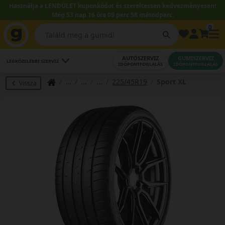
Használja a LENDÜLET kuponkódot és szereltessen kedvezményesen!
Még 53 nap 16 óra 09 perc 57 másodperc.
0
AUTÓSZERVIZ
GUMISZERVIZ
LEGKÖZELEBBI SZERVIZ
IDŐPONTFOGLALÁS
IDŐPONTFOGLALÁS
225/45R19
Sport XL
Vissza