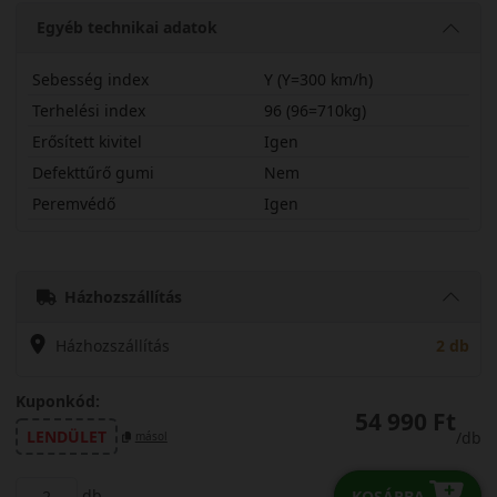
Egyéb technikai adatok
Sebesség index
Y (Y=300 km/h)
Terhelési index
96 (96=710kg)
Erősített kivitel
Igen
Defekttűrő gumi
Nem
Peremvédő
Igen
22545R19YSPORTX
Házhozszállítás
Házhozszállítás
2 db
Kuponkód:
54 990 Ft
LENDÜLET
/db
másol
db
KOSÁRBA