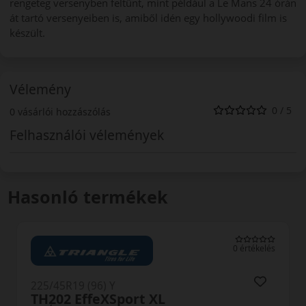
rengeteg versenyben feltűnt, mint például a Le Mans 24 órán
át tartó versenyeiben is, amiből idén egy hollywoodi film is
készült.
Vélemény
0 / 5
0 vásárlói hozzászólás
Felhasználói vélemények
Hasonló termékek
0 értékelés
(96) Y
225/45R19 (96
ffeXSport XL
SportDriv