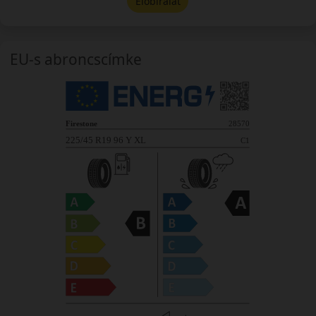
Előbírálat
EU-s abroncscímke