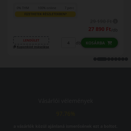
FIZETHETEK
100% online
7 perc
TEK RÉSZLETEKBEN?
29 190 Ft
27 890 Ft
/db
LENDÜLET
Kuponkód máso
ET
db
KOSÁRBA
ásolása
Vásárlói vélemények
97.76%
a vásárlók közül ajánlaná ismerősének ezt a boltot.