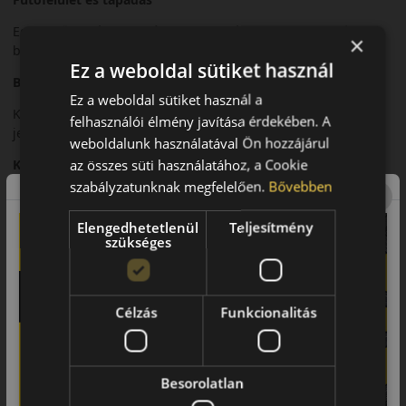
Egyszerű, hatékony futófelületi mintázata stabil tapadást
×
biztosít különböző nyári útviszonyok között.
Ez a weboldal sütiket használ
Biztonsági jellemzők
Ez a weboldal sütiket használ a
Kiszámítható fékteljesítmény és nyugodt irányíthatóság
felhasználói élmény javítása érdekében. A
jellemzi.
weboldalunk használatával Ön hozzájárul
az összes süti használatához, a Cookie
Komfort és zajszint
szabályzatunknak megfelelően.
Bővebben
Kiegyensúlyozott gördülési zaj és megfelelő menetkomfort.
Elengedhetetlenül
Teljesítmény
Felhasználási ajánlás
szükséges
Személyautókhoz, városi és országúti nyári használatra.
Fő előnyök röviden:
Célzás
Funkcionalitás
• Nyári személyautó-abroncs
• Stabil tapadás
Besorolatlan
• Megbízható irányíthatóság