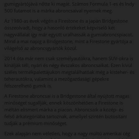
gumigyártójává nőtte ki magát. Számos Formula 1-es és Indy
500 futamot is a márka abroncsaival nyernek meg.
Az 1980-as évek végén a Firestone és a japán Bridgestone
összeolvadt, hogy a hasonló értékeket képviselő két
nagyvállalat így már együtt uralhassák a gumiabroncspiacot.
Mind a mai napig a Bridgestone, mint a Firestone gyártója a
világelső az abroncsgyártók közül.
2014 óta már nem csak személyautókra, hanem SUV-okra is
kínálják téli, nyári és négy évszakos abroncsaikat. Ezen kívül
széles termékpalettájukon megtalálhatóak még a kisteher- és
teherautókra, valamint a mezőgazdasági gépekre
felszerelhető gumik is.
A Firestone abroncsai is a Bridgestone által nyújtott magas
minőséget sugallják, ennek köszönhetően a Firestone is
méltán elismert márka a piacon. Abroncsaik a közép- és
felső árkategóriába tartoznak, amellyel szintén biztosítani
tudják a prémium minőséget.
Ezek alapján nem véletlen, hogy a nagy múltú amerikai cég