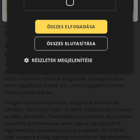
• Mindennapi használatra ideális
Összegzés
A Dunlop Sport praktikus választás a mindennapi
ÖSSZES ELFOGADÁSA
közlekedéshez.
ÖSSZES ELUTASÍTÁSA
A márka
Firestone
RÉSZLETEK MEGJELENÍTÉSE
A Firestone márkanév már csaknem 120 éve a minőséggel
és a megbízhatósággal fonódott össze. Gumiabroncsaikat
tartós használatra tervezik és gyártják. A kategóriájában
szinte legjobbnak számít, ami számos független teszten
bizonyosodott már be.
A céget 1900-ban alapították, az egyesült államokbeli
Ohióban. Már Henry Ford – a márka alapítójának jó barátja –
az akkor forradalmi T-modelljéhez is Firestone abroncsokat
választott, ezzel leadva az akkori iparág legnagyobb és
legjelentősebb gumiabroncs-megrendelését. Az 1950-es
évek közepére a világ legmeghatározóbb és legkiterjedtebb