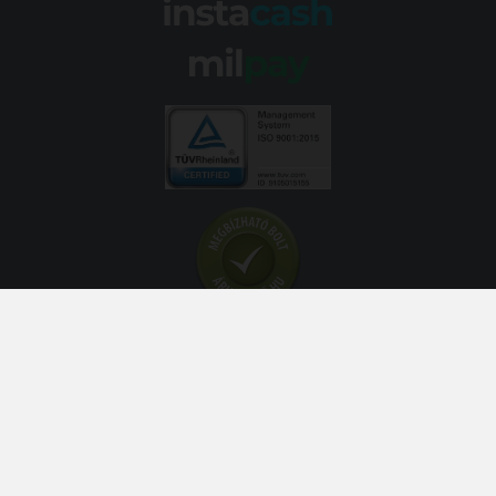
© 2026 Abroncs Kereskedőház Kft. | gumi.hu - Rendeléstől
szerelésig™