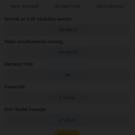
Nem elérhető
80 000 Ft-tól
Nem elérhető
Termék ár 2 db vásárlása esetén:
109 980 Ft
Teljes viszafizetendő összeg:
109 980 Ft
Elérhető THM:
0%
Futamidő:
3 hónap
Első részlet összege:
27 495 Ft