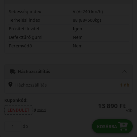
Sebesség index
V (V=240 km/h)
Terhelési index
88 (88=560kg)
Erősített kivitel
Igen
Defekttűrő gumi
Nem
Peremvédő
Nem
19550R16VFSR82X
Házhozszállítás
Házhozszállítás
1 db
Kuponkód:
13 890 Ft
LENDÜLET
/db
másol
db
KOSÁRBA