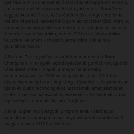
gyártása a Prinx Chengshan óriási vállalatcsoporthoz tartozik,
ami mások mellett olyan márkákat gyárt, mint a Prinx Tires
vagy az Austone Tires. Az Európában és a tengerentúlon is
méltán népszerű, kedvező árú gumiabroncsokat több, mint 30
autómárka választja első szerelésre, mint például az Isuzu is.
Nem csak személyautókra, hanem SUV-okra, teherautókra,
buszokra, valamint kishaszon-járművekre is kínálnak
gumiabroncsokat.
A Fortune Tires gyártója (a korábban már említett Prinx
Chengshan) Kína egyik legbefolyásosabb gumiabroncsgyártó
vállalatává nőtte ki magát, a maga 4 jelentősebb
gumimárkájával, az 1976-os megalakulása óta. 2018-ban
hivatalosan beléptek a Hong Kong-i tőzsdére is. Folyamatosan
újabb és újabb technológiákat használnak, amelyeket saját
erőforrásaik kiaknázásával fejlesztenek ki. Törekednek az ipar
fejlesztésére, optimalizálására és újítására.
A kínai Super Truck Nagydíj programjának kizárólagos
gumiabroncs-támogatója már egymást követő ötödik éve. A
magyar piacon 2017 óta érhető el.