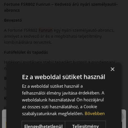
Fortune FSR802 Funrun – Kedvező árú nyári személyautó-
abroncs
Bevezető
A Fortune FSR802
Funrun
egy nyári személyautó-abroncs,
amelyet a kedvező ár és a megbízható teljesítmény
kombinálására terveztek.
Futófelület és tapadás
Hatékony mintázata stabil tapadást biztosít a mindennapi
×
nyári közlekedés során.
Ez a weboldal sütiket használ
Biztonsági jellemzők
Ez a weboldal sütiket használ a
Megbízható fékezés és kiszámítható irányíthatóság jellemzi.
felhasználói élmény javítása érdekében. A
Komfort és zajszint
weboldalunk használatával Ön hozzájárul
az összes süti használatához, a Cookie
Elfogadható gördülési zaj és megfelelő komfort a kategórián
szabályzatunknak megfelelően.
Bővebben
belül.
Felhasználási ajánlás
Elengedhetetlenül
Teljesítmény