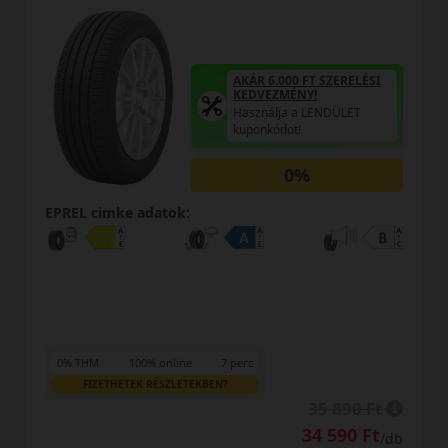
AKÁR 6.000 FT SZERELÉSI
KEDVEZMÉNY!
Használja a LENDÜLET
kuponkódot!
0%
:
EPREL cimke adatok:
e
7 perc
TEKBEN?
35 890 Ft
LENDÜLET
34 590 Ft
/db
Kuponkód másolása