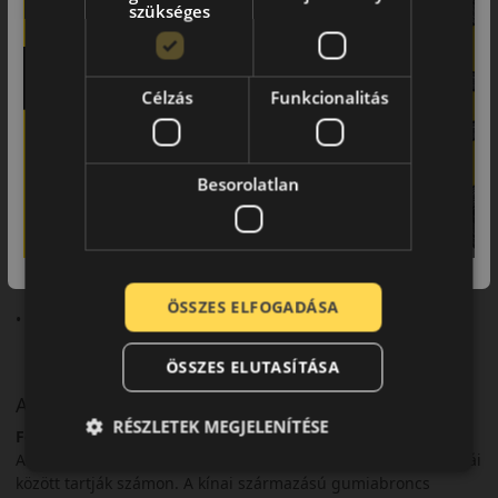
szükséges
Személyautókhoz, költségtudatos nyári használatra.
Összegzés
Célzás
Funkcionalitás
Az FSR802 Funrun ideális választás a pénztárcabarát nyári
közlekedéshez.
Fő előnyök röviden:
Besorolatlan
• Kedvező ár
• Stabil tapadás
• Megbízható teljesítmény
ÖSSZES ELFOGADÁSA
• Gazdaságos választás
ÖSSZES ELUTASÍTÁSA
A márka
RÉSZLETEK MEGJELENÍTÉSE
Fortune
A Fortune-t Kína 500 legmeghatározóbb és legkiválóbb márkái
között tartják számon. A kínai származású gumiabroncs