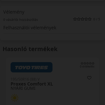
Vélemény
0 / 5
0 vásárlói hozzászólás
Felhasználói vélemények
Hasonló termékek
0 értékelés
195/50R16 (88) V
t XL
H12 RXMotion X
NYÁRI GUMI