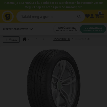
Használja a LENDÜLET kuponkódot és szereltessen kedvezményesen!
Még 53 nap 10 óra 14 perc 55 másodperc.
0
AUTÓSZERVIZ
GUMISZERVIZ
LEGKÖZELEBBI SZERVIZ
IDŐPONTFOGLALÁS
IDŐPONTFOGLALÁS
195/50R16
FSR802 XL
Vissza