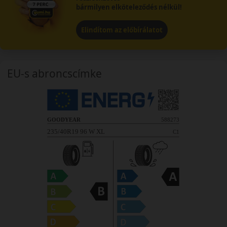
bármilyen elköteleződés nélkül!
Elindítom az előbírálatot
EU-s abroncscímke