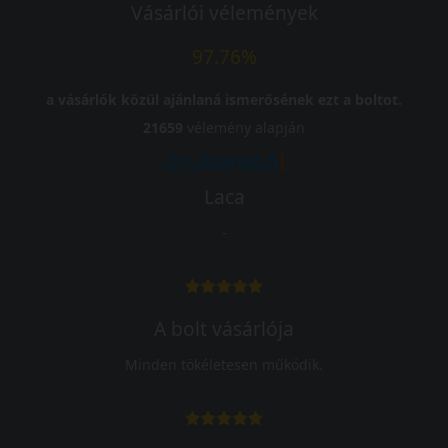
Vásárlói vélemények
97.76%
a vásárlók közül ajánlaná ismerősének ezt a boltot.
21659
vélemény alapján
Laca
-
A bolt vásárlója
Minden tökéletesen működik.