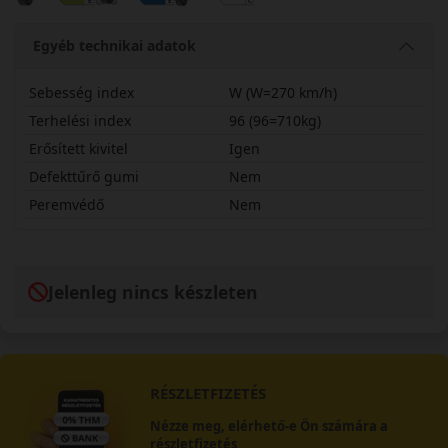
Egyéb technikai adatok
Sebesség index
W (W=270 km/h)
Terhelési index
96 (96=710kg)
Erősített kivitel
Igen
Defekttűrő gumi
Nem
Peremvédő
Nem
23540R19WF1A6X
Jelenleg nincs készleten
RÉSZLETFIZETÉS
Nézze meg, elérhető-e Ön számára a
részletfizetés