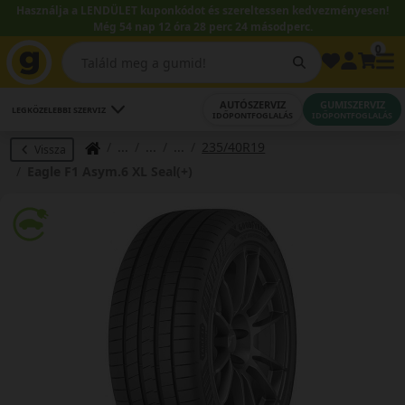
Használja a LENDÜLET kuponkódot és szereltessen kedvezményesen!
Még 54 nap 12 óra 28 perc 24 másodperc.
0
AUTÓSZERVIZ
GUMISZERVIZ
LEGKÖZELEBBI SZERVIZ
IDŐPONTFOGLALÁS
IDŐPONTFOGLALÁS
235/40R19
Vissza
Eagle F1 Asym.6 XL Seal(+)