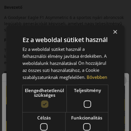
Bevezető
A Goodyear Eagle F1 Asymmetric 6 a sportos nyári abroncsok
legújabb generációját képviseli, amelyet nagy teljesítményű
×
személyautókhoz fejlesztettek.
Ez a weboldal sütiket használ
Futófelület és tapadás
Ez a weboldal sütiket használ a
Továbbfejlesztett aszimmetrikus futófelületi mintázata
felhasználói élmény javítása érdekében. A
kiemelkedő tapadást biztosít száraz és nedves útfelületen
egyaránt.
weboldalunk használatával Ön hozzájárul
az összes süti használatához, a Cookie
Biztonsági jellemzők
szabályzatunknak megfelelően.
Bővebben
Rövid fékút, stabil kanyarvétel és precíz irányíthatóság
jellemzi nagy sebességnél is.
Elengedhetetlenül
Teljesítmény
szükséges
Komfort és zajszint
Sportos karaktere ellenére is magas menetkomfortot és
alacsony zajszintet kínál.
Célzás
Funkcionalitás
Felhasználási ajánlás