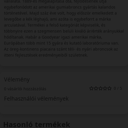
vállalata. 1889-es megalapítása óta, fejlődésének útja
egybefonódott az amerikai gumiabroncs gyártás kalandos
történetével. Majd száz éve volt, hogy először emelkedett a
levegőbe a kék léghajó, ami azóta is egybeforrt a márka
arculatával. Termékei a felső kategóriát képviselik, és
többnyire ezen a szegmensen belüli kiváló ár/érték arányukkal
hódítanak. Habár a Goodyear igazi amerikai márka,
Európában több mint 15 gyára és kutató laboratóriuma van.
Az öreg-kontinens piacaira szánt téli- és nyári abroncsok az
itteni fejlesztések eredményeiből születnek.
Vélemény
0 / 5
0 vásárlói hozzászólás
Felhasználói vélemények
Hasonló termékek