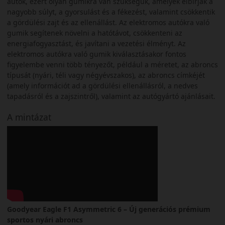
autók, ezért olyan gumikra van szükségük, amelyek elbírják a
nagyobb súlyt, a gyorsulást és a fékezést, valamint csökkentik
a gördülési zajt és az ellenállást. Az elektromos autókra való
gumik segítenek növelni a hatótávot, csökkenteni az
energiafogyasztást, és javítani a vezetési élményt. Az
elektromos autókra való gumik kiválasztásakor fontos
figyelembe venni több tényezőt, például a méretet, az abroncs
típusát (nyári, téli vagy négyévszakos), az abroncs címkéjét
(amely információt ad a gördülési ellenállásról, a nedves
tapadásról és a zajszintről), valamint az autógyártó ajánlásait.
A mintázat
Goodyear Eagle F1 Asymmetric 6 – Új generációs prémium
sportos nyári abroncs