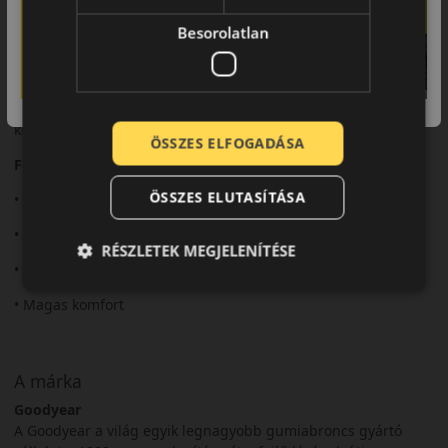
Nagy teljesítményű és sportos személyautókhoz, nyári
Besorolatlan
használatra.
Összegzés
Az Eagle F1 Asymmetric 6 ideális választás a modern,
kompromisszummentes sportos vezetéshez.
ÖSSZES ELFOGADÁSA
Fő előnyök röviden:
ÖSSZES ELUTASÍTÁSA
• Új generációs sportos teljesítmény
• Kiemelkedő tapadás
RÉSZLETEK MEGJELENÍTÉSE
• Precíz irányíthatóság
• Magas komfort
A márka
Goodyear
A Goodyear a világ egyik legnagyobb gumiabroncs gyártó