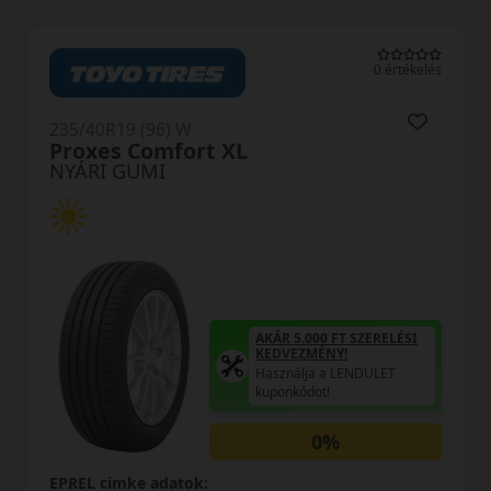
0 értékelés
0 ér
235/40R19 (96) W
PremiumContact6 XL FRVOL
NYÁRI GUMI
RELÉSI
AKÁR 5.000 FT SZEREL
KEDVEZMÉNY!
LET
Használja a LENDÜLET
kuponkódot!
0%
EPREL cimke adatok: