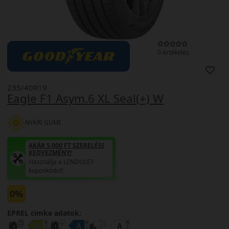
0 értékelés
235/40R19
Eagle F1 Asym.6 XL Seal(+) W
NYÁRI GUMI
AKÁR 5.000 FT SZERELÉSI
KEDVEZMÉNY!
Használja a LENDÜLET
kuponkódot!
0%
EPREL cimke adatok: