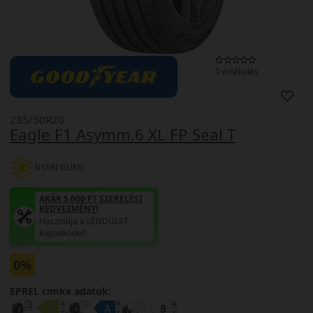
0 értékelés
235/50R20
Eagle F1 Asymm.6 XL FP Seal T
NYÁRI GUMI
AKÁR 5.000 FT SZERELÉSI
KEDVEZMÉNY!
Használja a LENDÜLET
kuponkódot!
0%
EPREL cimke adatok: