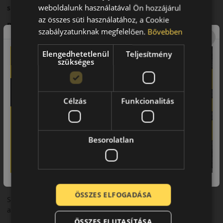
weboldalunk használatával Ön hozzájárul
sportos nyári abroncs
az összes süti használatához, a Cookie
Bevezető
szabályzatunknak megfelelően.
Bővebben
A Goodyear Eagle F1 Asymmetric 6 a sportos nyári abroncsok
legújabb generációját képviseli, amelyet nagy teljesítményű
Elengedhetetlenül
Teljesítmény
szükséges
személyautókhoz fejlesztettek.
Futófelület és tapadás
Továbbfejlesztett aszimmetrikus futófelületi mintázata
Célzás
Funkcionalitás
kiemelkedő tapadást biztosít száraz és nedves útfelületen
egyaránt.
Biztonsági jellemzők
Besorolatlan
Rövid fékút, stabil kanyarvétel és precíz irányíthatóság
jellemzi nagy sebességnél is.
Komfort és zajszint
ÖSSZES ELFOGADÁSA
Sportos karaktere ellenére is magas menetkomfortot és
alacsony zajszintet kínál.
ÖSSZES ELUTASÍTÁSA