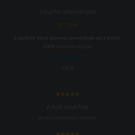
Vásárlói vélemények
97.76%
a vásárlók közül ajánlaná ismerősének ezt a boltot.
21659
vélemény alapján
Laca
-
A bolt vásárlója
Minden tökéletesen működik.