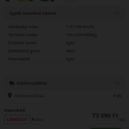
Egyéb technikai adatok
Sebesség index
T (T=190 km/h)
Terhelési index
104 (104=900kg)
Erősített kivitel
Igen
Defekttűrő gumi
Nem
Peremvédő
Igen
23550R20TF1M6XL
Házhozszállítás
Házhozszállítás
4 db
Kuponkód:
73 090 Ft
LENDÜLET
/db
másol