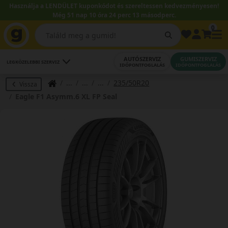
Használja a LENDÜLET kuponkódot és szereltessen kedvezményesen!
Még 51 nap 10 óra 24 perc 12 másodperc.
0
AUTÓSZERVIZ
GUMISZERVIZ
LEGKÖZELEBBI SZERVIZ
IDŐPONTFOGLALÁS
IDŐPONTFOGLALÁS
235/50R20
Vissza
Eagle F1 Asymm.6 XL FP Seal