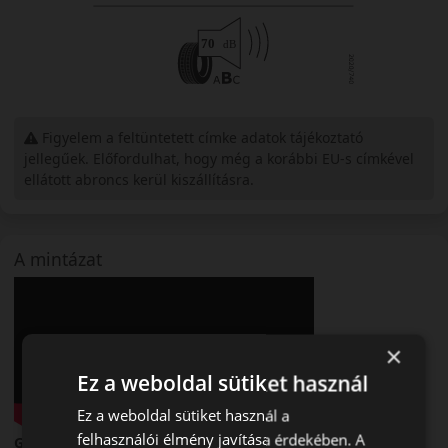
Figyelem a feltüntetett címke adatok tájékoztató
jellegűek. Előfordulhat, hogy még a korábbi EU-s címkével
ellátott abroncs kerül kiszállításra.
A mintázat
×
Ez a weboldal sütiket használ
Ez a weboldal sütiket használ a
felhasználói élmény javítása érdekében. A
Goodyear Eagle F1 Asymmetric 6 – Új generációs prémium