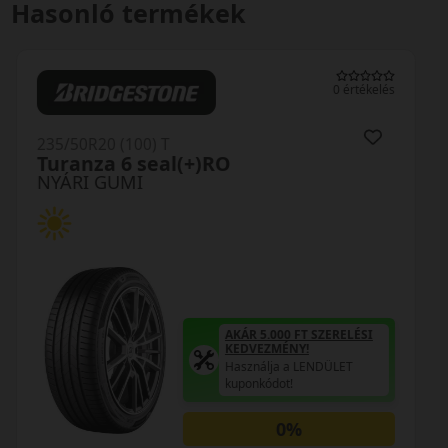
Hasonló termékek
0 értékelés
235/50R20 (104) T
EcoContact 6Q XL Seal(+)
NYÁRI GUMI
AKÁR 5.000 FT SZERELÉSI
KEDVEZMÉNY!
Használja a LENDÜLET
kuponkódot!
0%