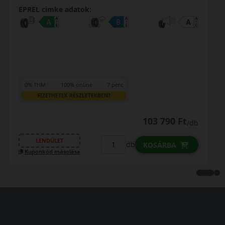
EPREL cimke adatok:
0% THM
100% online
7 perc
FIZETHETEK RÉSZLETEKBEN?
71 390 Ft
70 090 Ft
/db
LENDÜLET
db
KOSÁRBA
Kuponkód másolása