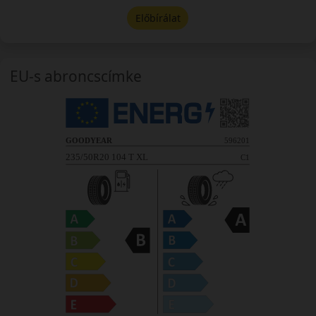
Előbírálat
EU-s abroncscímke