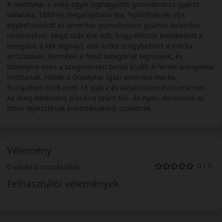
A Goodyear a világ egyik legnagyobb gumiabroncs gyártó
vállalata. 1889-es megalapítása óta, fejlődésének útja
egybefonódott az amerikai gumiabroncs gyártás kalandos
történetével. Majd száz éve volt, hogy először emelkedett a
levegőbe a kék léghajó, ami azóta is egybeforrt a márka
arculatával. Termékei a felső kategóriát képviselik, és
többnyire ezen a szegmensen belüli kiváló ár/érték arányukkal
hódítanak. Habár a Goodyear igazi amerikai márka,
Európában több mint 15 gyára és kutató laboratóriuma van.
Az öreg-kontinens piacaira szánt téli- és nyári abroncsok az
itteni fejlesztések eredményeiből születnek.
Vélemény
0 / 5
0 vásárlói hozzászólás
Felhasználói vélemények