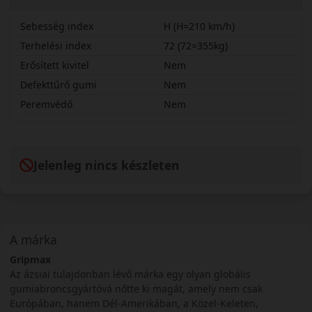
Sebesség index
H (H=210 km/h)
Terhelési index
72 (72=355kg)
Erősített kivitel
Nem
Defekttűrő gumi
Nem
Peremvédő
Nem
13580R15HCLG
Jelenleg nincs készleten
A márka
Gripmax
Az ázsiai tulajdonban lévő márka egy olyan globális
gumiabroncsgyártóvá nőtte ki magát, amely nem csak
Európában, hanem Dél-Amerikában, a Közel-Keleten,