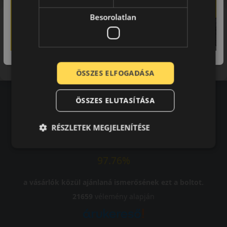
Besorolatlan
Vélemény
0 / 5
0 vásárlói hozzászólás
Felhasználói vélemények
ÖSSZES ELFOGADÁSA
ÖSSZES ELUTASÍTÁSA
RÉSZLETEK MEGJELENÍTÉSE
Vásárlói vélemények
97.76%
a vásárlók közül ajánlaná ismerősének ezt a boltot.
21659
vélemény alapján