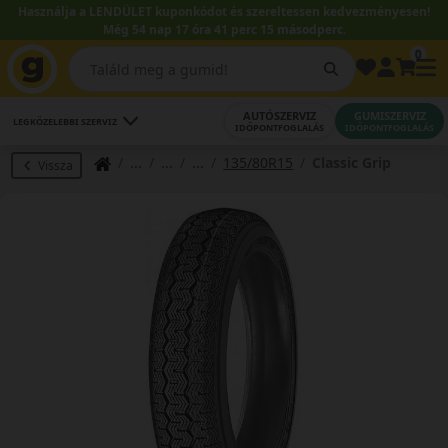
Használja a LENDÜLET kuponkódot és szereltessen kedvezményesen!
Még 54 nap 17 óra 41 perc 15 másodperc.
0
AUTÓSZERVIZ
GUMISZERVIZ
LEGKÖZELEBBI SZERVIZ
IDŐPONTFOGLALÁS
IDŐPONTFOGLALÁS
135/80R15
Classic Grip
Vissza