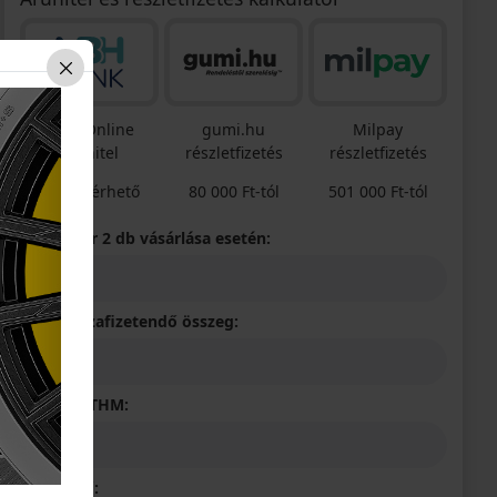
MBH Online
gumi.hu
Milpay
Áruhitel
részletfizetés
részletfizetés
Nem elérhető
80 000 Ft-tól
501 000 Ft-tól
Termék ár 2 db vásárlása esetén:
Teljes viszafizetendő összeg:
Elérhető THM:
Futamidő: