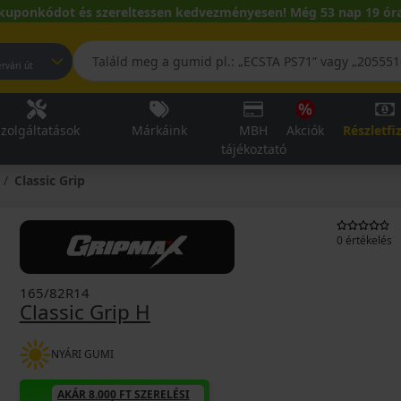
kuponkódot és szereltessen kedvezményesen! Még 53 nap 19 óra
pest, Fehérvári út
zolgáltatások
Márkáink
MBH
Akciók
Részletfi
tájékoztató
Classic Grip
0 értékelés
165/82R14
Classic Grip H
NYÁRI GUMI
AKÁR 8.000 FT SZERELÉSI