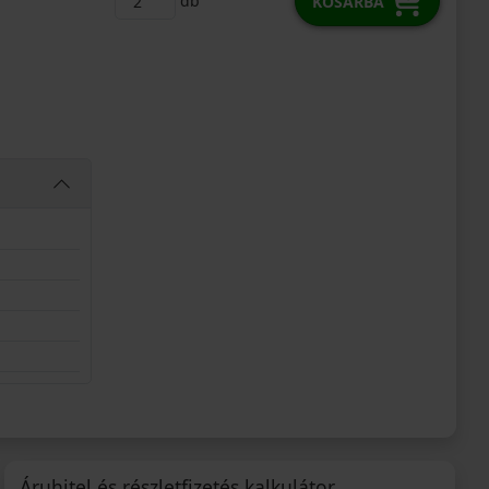
db
KOSÁRBA
Áruhitel és részletfizetés kalkulátor