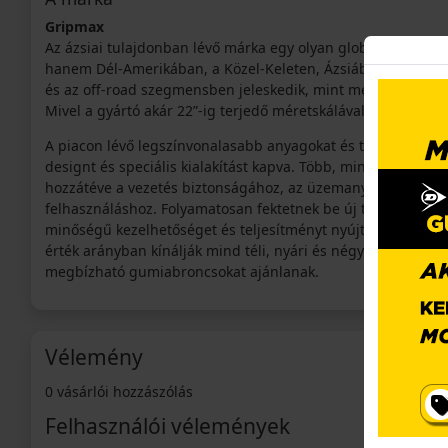
Gripmax
Az ázsiai tulajdonban lévő márka egy olyan globális gumia
hanem Dél-Amerikában, a Közel-Keleten, Ázsiában és Ausztr
és az off-road szegmensben jeleskedik, mint megfizethető g
Mivel a gyártó akár 22”-ig terjedő méretskálával rendelkezik
A piacon lévő legszínvonalasabb anyagokat és technológiáka
designt és speciális kialakítást kapva. Több, mint 200 anya
hozzátéve a vezetés biztonságához, az üzemanyag- és telje
felhasználáshoz. Folyamatosan fektetnek be új technológiák
minőségű kezelhetőséget és teljesítményt nyújthassák. Széle
érték arányban kínálják mind téli, nyári és négy évszakos a
megbízható gumiabroncsokat ajánlanak.
Vélemény
0 vásárlói hozzászólás
Felhasználói vélemények