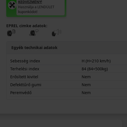
KEDVEZMÉNY!
Használja a LENDÜLET
kuponkódot!
EPREL cimke adatok:
Egyéb technikai adatok
Sebesség index
H (H=210 km/h)
Terhelési index
84 (84=500kg)
Erősített kivitel
Nem
Defekttűrő gumi
Nem
Peremvédő
Nem
165R14HCLG