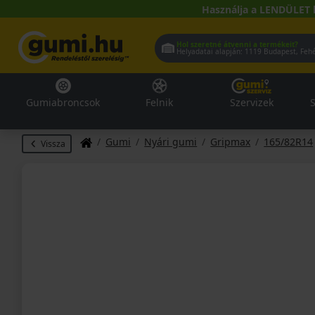
Használja a LENDÜLET 
Hol szeretné átvenni a termékeit?
Helyadatai alapján:
1119 Buda
Gumiabroncsok
Felnik
Szervizek
S
Gumi
Nyári gumi
Gripmax
165/82R14
Vissza