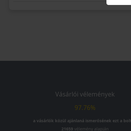
Vásárlói vélemények
97.76%
a vásárlók közül ajánlaná ismerősének ezt a bolt
21659
vélemény alapján