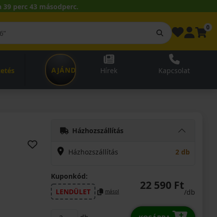
 39 perc 43 másodperc.
0
AJÁNDÉKUTALVÁNY
zetés
Hírek
Kapcsolat
Házhozszállítás
Házhozszállítás
2 db
Kuponkód:
22 590 Ft
LENDÜLET
/db
másol