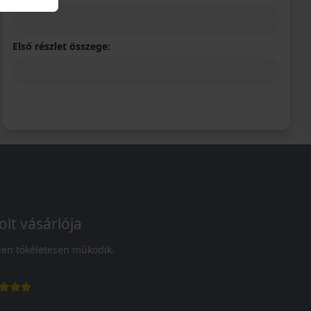
Első részlet összege:
olt vásárlója
en tökéletesen működik.