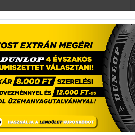
broncsgyártóvá nőtte ki magát, amely nem csak Európában,
áliában is megállja a helyét. A Gripmax leginkább az SUV/4×4
umiabroncsmárka – ezzel tökéletesen betöltve a piaci rést.
, így mindenki megtalálhatja a neki megfelelőt.
t ötvözve jönnek létre a Gripmax abroncsai, így egyedi
g egyvelege alkotja meg a márka gumiabroncsait, ezzel is
sítmény-kihasználáshoz, valamint a környezetbarát
 kifejlesztésébe, hogy az ügyfeleiknek a legmagasabb
s választékban (azaz több, mint 240 méretben) és kiváló ár-
broncsaikat. Minden útviszonyra és időjárási körülményre
0 / 5