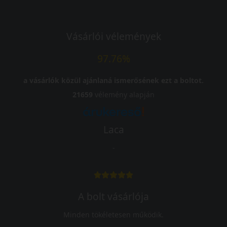
Vásárlói vélemények
97.76%
a vásárlók közül ajánlaná ismerősének ezt a boltot.
21659
vélemény alapján
Laca
-
A bolt vásárlója
Minden tökéletesen működik.