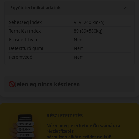
Egyéb technikai adatok
Sebesség index
V (V=240 km/h)
Terhelési index
89 (89=580kg)
Erősített kivitel
Nem
Defekttűrő gumi
Nem
Peremvédő
Nem
18570R15VCLG
Jelenleg nincs készleten
RÉSZLETFIZETÉS
Nézze meg, elérhető-e Ön számára a
részletfizetés
bármilyen elköteleződés nélkül!