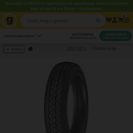
Használja a LENDÜLET kuponkódot és szereltessen kedvezményesen!
Még 54 nap 03 óra 30 perc 14 másodperc.
0
AUTÓSZERVIZ
GUMISZERVIZ
LEGKÖZELEBBI SZERVIZ
IDŐPONTFOGLALÁS
IDŐPONTFOGLALÁS
185/70R15
Classic Grip
Vissza