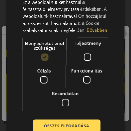
Ez a weboldal sütiket használ a
felhasználói élmény javítása érdekében. A
weboldalunk használatával Ön hozzájárul
az összes süti használatához, a Cookie
szabályzatunknak megfelelően.
Bővebben
Figyelem a feltüntetett címke adatok tájékoztató
Elengedhetetlenül
Teljesítmény
jellegűek. Előfordulhat, hogy még a korábbi EU-s címkével
szükséges
ellátott abroncs kerül kiszállításra.
Célzás
Funkcionalitás
A mintázat
Gripmax SureGrip Pro Sport – Sportos nyári személyautó-
abroncs
Besorolatlan
Bevezető
A Gripmax SureGrip Pro Sport egy sportos karakterű nyári
személyautó-abroncs, amely dinamikus vezetési élményt
kínál.
ÖSSZES ELFOGADÁSA