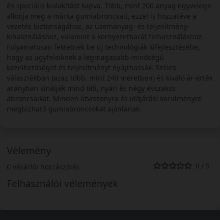
és speciális kialakítást kapva. Több, mint 200 anyag egyvelege
alkotja meg a márka gumiabroncsait, ezzel is hozzátéve a
vezetés biztonságához, az üzemanyag- és teljesítmény-
kihasználáshoz, valamint a környezetbarát felhasználáshoz.
Folyamatosan fektetnek be új technológiák kifejlesztésébe,
hogy az ügyfeleiknek a legmagasabb minőségű
kezelhetőséget és teljesítményt nyújthassák. Széles
választékban (azaz több, mint 240 méretben) és kiváló ár-érték
arányban kínálják mind téli, nyári és négy évszakos
abroncsaikat. Minden útviszonyra és időjárási körülményre
megbízható gumiabroncsokat ajánlanak.
Vélemény
0 / 5
0 vásárlói hozzászólás
Felhasználói vélemények