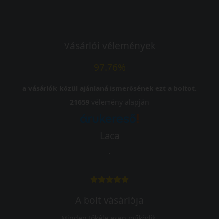
Vásárlói vélemények
97.76%
a vásárlók közül ajánlaná ismerősének ezt a boltot.
21659
vélemény alapján
Laca
-
A bolt vásárlója
Minden tökéletesen működik.