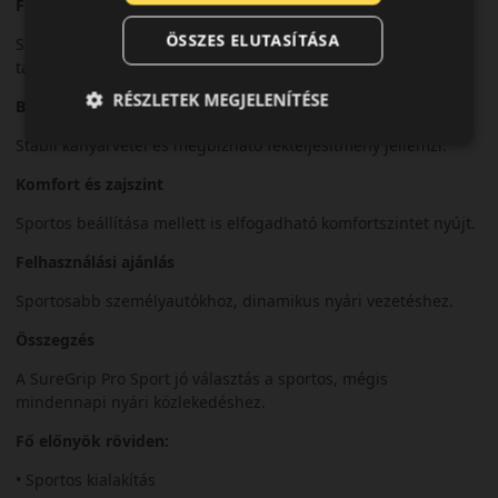
Futófelület és tapadás
ÖSSZES ELUTASÍTÁSA
Sportos futófelületi mintázata pontos irányíthatóságot és jó
tapadást biztosít.
RÉSZLETEK MEGJELENÍTÉSE
Biztonsági jellemzők
Stabil kanyarvétel és megbízható fékteljesítmény jellemzi.
Komfort és zajszint
Sportos beállítása mellett is elfogadható komfortszintet nyújt.
Felhasználási ajánlás
Sportosabb személyautókhoz, dinamikus nyári vezetéshez.
Összegzés
A SureGrip Pro Sport jó választás a sportos, mégis
mindennapi nyári közlekedéshez.
Fő előnyök röviden:
• Sportos kialakítás