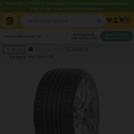
Használja a LENDÜLET kuponkódot és szereltessen kedvezményesen!
Még 53 nap 15 óra 22 perc 53 másodperc.
0
AUTÓSZERVIZ
GUMISZERVIZ
LEGKÖZELEBBI SZERVIZ
IDŐPONTFOGLALÁS
IDŐPONTFOGLALÁS
225/50R19
Vissza
Suregrip Pro Sport XL