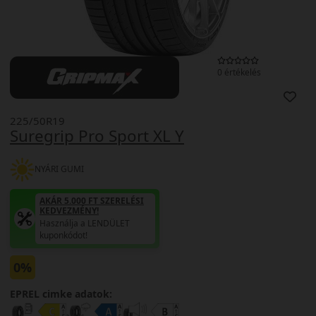
0 értékelés
225/50R19
Suregrip Pro Sport XL Y
NYÁRI GUMI
AKÁR 5.000 FT SZERELÉSI
KEDVEZMÉNY!
Használja a LENDÜLET
kuponkódot!
0%
EPREL cimke adatok: