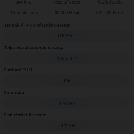
Áruhitel
részletfizetés
részletfizetés
Nem elérhető
80 000 Ft-tól
501 000 Ft-tól
Termék ár 4 db vásárlása esetén:
176 360 Ft
Teljes viszafizetendő összeg:
176 360 Ft
Elérhető THM:
0%
Futamidő:
3 hónap
Első részlet összege:
44 090 Ft