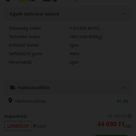
Egyéb technikai adatok
Sebesség index
Y (Y=300 km/h)
Terhelési index
100 (100=800kg)
Erősített kivitel
Igen
Defekttűrő gumi
Nem
Peremvédő
Igen
22550R19YSGPSX
Házhozszállítás
Házhozszállítás
4+ db
45 390 Ft
Kuponkód:
44 090 Ft
LENDÜLET
/db
másol