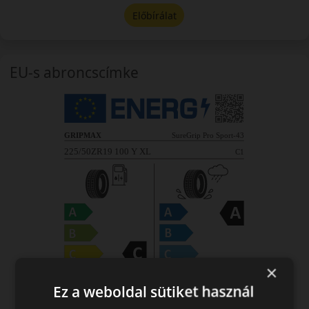
Előbírálat
EU-s abroncscímke
×
Ez a weboldal sütiket használ