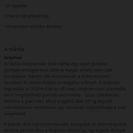
• Jó tapadás
• Precíz irányíthatóság
• Dinamikus vezetési élmény
A márka
Gripmax
Az ázsiai tulajdonban lévő márka egy olyan globális
gumiabroncsgyártóvá nőtte ki magát, amely nem csak
Európában, hanem Dél-Amerikában, a Közel-Keleten,
Ázsiában és Ausztráliában is megállja a helyét. A Gripmax
leginkább az SUV/4×4 és az off-road szegmensben jeleskedik,
mint megfizethető gumiabroncsmárka – ezzel tökéletesen
betöltve a piaci rést. Mivel a gyártó akár 22”-ig terjedő
méretskálával rendelkezik, így mindenki megtalálhatja a neki
megfelelőt.
A piacon lévő legszínvonalasabb anyagokat és technológiákat
ötvözve jönnek létre a Gripmax abroncsai, így egyedi designt