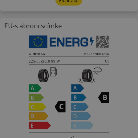
Előbírálat
EU-s abroncscímke