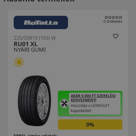
0 értékelés
225/55R19 (103) W
RU01 XL
NYÁRI GUMI
AKÁR 5.000 FT SZERELÉSI
KEDVEZMÉNY!
Használja a LENDÜLET
kuponkódot!
0%
EPREL cimke adatok: