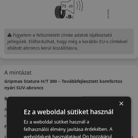
Figyelem a feltüntetett címke adatok tájékoztató
jellegűek. Előfordulhat, hogy még a korábbi EU-s címkével
ellátott abroncs kerül kiszállításra.
A mintázat
Gripmax Stature H/T 300 – Továbbfejlesztett komfortos
nyári SUV-abroncs
Bevezető
×
A Gripmax Stature H/T 300 a Stature H/T továbbfejlesztett
Ez a weboldal sütiket használ
változata, még kiegyensúlyozottabb futási tulajdonságokkal.
Ez a weboldal sütiket használ a
Futófelület és tapadás
felhasználói élmény javítása érdekében. A
weboldalunk használatával Ön hozzájárul
Finomított futófelületi kialakítása jobb stabilitást és egyenletes