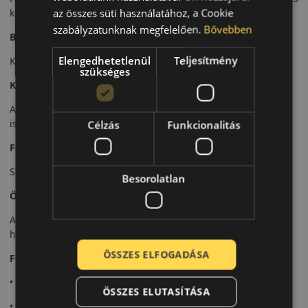
az összes süti használatához, a Cookie
kopást biztosít.
szabályzatunknak megfelelően.
Bővebben
Biztonsági jellemzők
Elengedhetetlenül
Teljesítmény
Kiszámítható fékteljesítmény és stabil iránytartás jellemzi.
szükséges
Komfort és zajszint
Alacsony zajszint és fokozott menetkomfort hosszabb utakon
is.
Célzás
Funkcionalitás
Felhasználási ajánlás
SUV-khoz és terepjárókhoz, aszfaltos nyári közlekedéshez.
Besorolatlan
Összegzés
A Stature H/T 300 ideális választás a komfortorientált SUV-
használathoz.
ÖSSZES ELFOGADÁSA
Fő előnyök röviden:
• Továbbfejlesztett komfort
ÖSSZES ELUTASÍTÁSA
• Egyenletes kopás