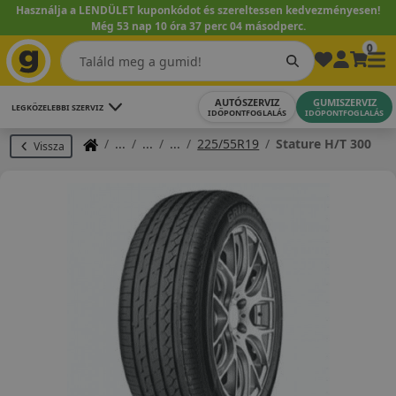
Használja a LENDÜLET kuponkódot és szereltessen kedvezményesen!
Még 53 nap 10 óra 37 perc 03 másodperc.
0
AUTÓSZERVIZ
GUMISZERVIZ
LEGKÖZELEBBI SZERVIZ
IDŐPONTFOGLALÁS
IDŐPONTFOGLALÁS
225/55R19
Stature H/T 300
Vissza