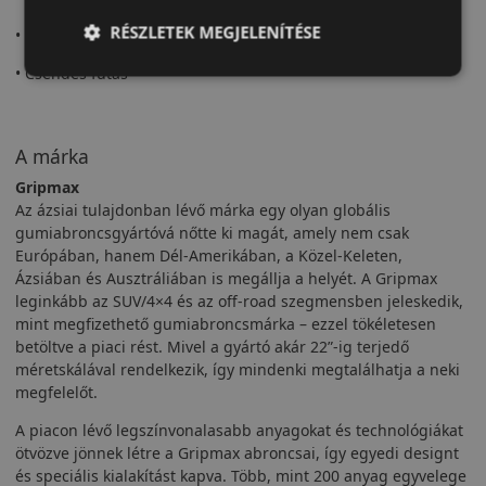
RÉSZLETEK MEGJELENÍTÉSE
• Stabil tapadás
• Csendes futás
A márka
Gripmax
Az ázsiai tulajdonban lévő márka egy olyan globális
gumiabroncsgyártóvá nőtte ki magát, amely nem csak
Európában, hanem Dél-Amerikában, a Közel-Keleten,
Ázsiában és Ausztráliában is megállja a helyét. A Gripmax
leginkább az SUV/4×4 és az off-road szegmensben jeleskedik,
mint megfizethető gumiabroncsmárka – ezzel tökéletesen
betöltve a piaci rést. Mivel a gyártó akár 22”-ig terjedő
méretskálával rendelkezik, így mindenki megtalálhatja a neki
megfelelőt.
A piacon lévő legszínvonalasabb anyagokat és technológiákat
ötvözve jönnek létre a Gripmax abroncsai, így egyedi designt
és speciális kialakítást kapva. Több, mint 200 anyag egyvelege