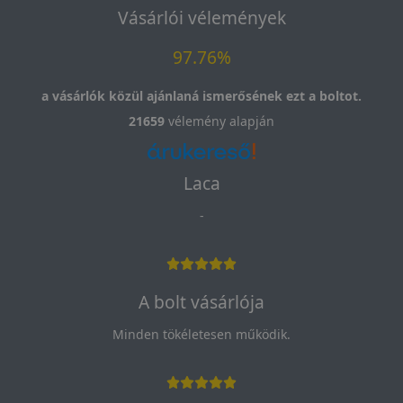
Vásárlói vélemények
97.76%
a vásárlók közül ajánlaná ismerősének ezt a boltot.
21659
vélemény alapján
Laca
-
A bolt vásárlója
Minden tökéletesen működik.