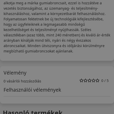
alkotja meg a márka gumiabroncsait, ezzel is hozzátéve a
vezetés biztonságához, az üzemanyag- és teljesítmény-
kihasználáshoz, valamint a környezetbarát felhasználáshoz.
Folyamatosan fektetnek be új technológiák kifejlesztésébe,
hogy az ügyfeleiknek a legmagasabb minőségű
kezelhetőséget és teljesítményt nyújthassák. Széles
választékban (azaz több, mint 240 méretben) és kiváló ár-érték
arányban kínálják mind téli, nyári és négy évszakos
abroncsaikat. Minden útviszonyra és időjárási körülményre
megbízható gumiabroncsokat ajánlanak.
Vélemény
0 / 5
0 vásárlói hozzászólás
Felhasználói vélemények
Hasonló termékek