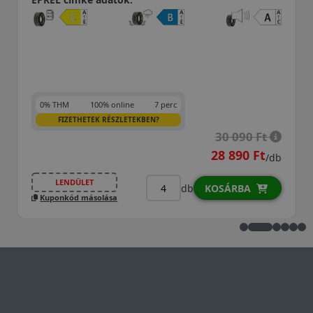
0% THM
100% online
7 perc
FIZETHETEK RÉSZLETEKBEN?
30 090 Ft
28 890 Ft
/db
LENDÜLET
db
KOSÁRBA
Kuponkód másolása