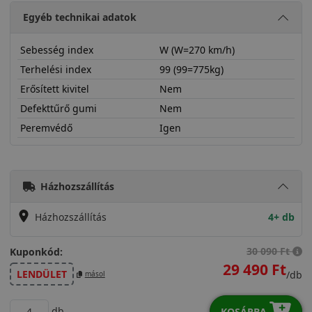
Egyéb technikai adatok
Sebesség index
W (W=270 km/h)
Terhelési index
99 (99=775kg)
Erősített kivitel
Nem
Defekttűrő gumi
Nem
Peremvédő
Igen
22555R19WSHT3
Házhozszállítás
Házhozszállítás
4+ db
30 090 Ft
Kuponkód:
29 490 Ft
LENDÜLET
/db
másol
db
KOSÁRBA